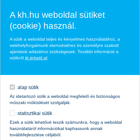
A kh.hu weboldal sütiket
(cookie) használ.
hírek és hivatalos
A sütik a weboldal teljes és kényelmes használatához, a
közzétételek
webhelyforgalmunk elemzéséhez és személyre szabott
ajánlatok adásához szükségesek. További információ a
sütikről
itt érhető el
.
egyéb
English
alap sütik
Az idetartozó sütik a weboldal megfelelő és biztonságos
műszaki működését szolgálják.
statisztikai sütik
tippek, ha okoseszköz kerül a fa alá
Ezek a sütik lehetővé teszik számunkra, hogy a weboldal
használatáról információkat kaphassunk annak
2018.12.21.
továbbfejlesztése céljából.