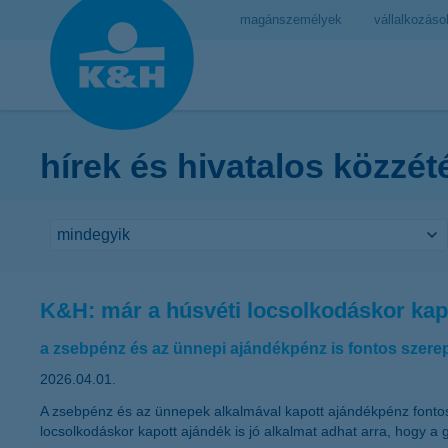
magánszemélyek
vállalkozáso
hírek és hivatalos közzét
K&H: már a húsvéti locsolkodáskor kapo
a zsebpénz és az ünnepi ajándékpénz is fontos szere
2026.04.01.
A zsebpénz és az ünnepek alkalmával kapott ajándékpénz fontos 
locsolkodáskor kapott ajándék is jó alkalmat adhat arra, hogy a