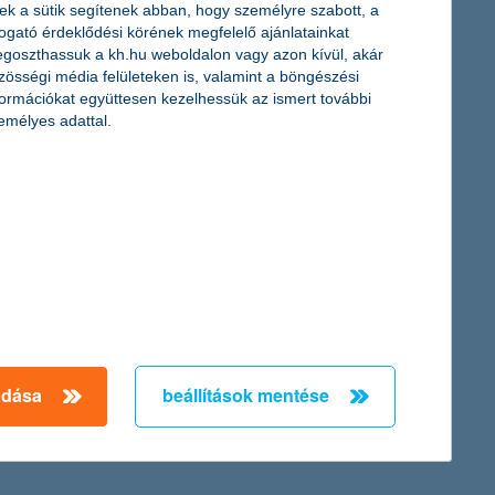
ek a sütik segítenek abban, hogy személyre szabott, a
togató érdeklődési körének megfelelő ajánlatainkat
goszthassuk a kh.hu weboldalon vagy azon kívül, akár
zösségi média felületeken is, valamint a böngészési
formációkat együttesen kezelhessük az ismert további
llampolgár mobilalkalmazáson keresztül is azonosíthatják
emélyes adattal.
nk digitális innovációs törekvéseit.
atok már nem elegendők a talpon maradáshoz. A közelmúlt
feszültségek, a háborúk, a szélsőséges időjárás és a piaci
g akarja őrizni versenyképességét.
adása
beállítások mentése
← Első
Előző
Következő
utolsó →