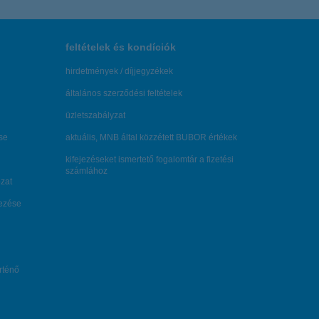
feltételek és kondíciók
hirdetmények / díjjegyzékek
általános szerződési feltételek
üzletszabályzat
se
aktuális, MNB által közzétett BUBOR értékek
kifejezéseket ismertető fogalomtár a fizetési
számlához
zat
dezése
örténő