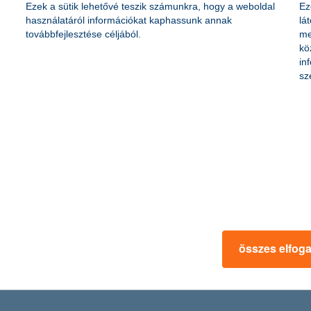
Ezek a sütik lehetővé teszik számunkra, hogy a weboldal
Ez
használatáról információkat kaphassunk annak
lá
továbbfejlesztése céljából.
me
kö
in
ár a Digitális Állampolgárság Program (DÁP) segítségével, a Digitális Á
sz
os belépést tesz lehetővé a K&H online felületein, továbberősítve a ba
ló képesség az új profit
 időszak történései megmutatták, hogy a rutin és az eddigi jógyakorl
a kereslet és kínálat egyensúlya, hanem a sokszor váratlan geopolitikai 
pességhez pedig stratégiai válaszokat kell adnia az ágazatnak, ha me
összes elfog