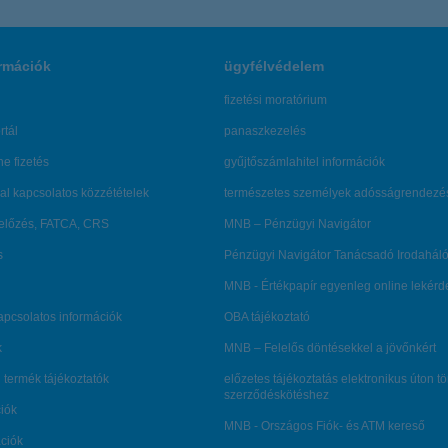
rmációk
ügyfélvédelem
fizetési moratórium
rtál
panaszkezelés
ne fizetés
gyűjtőszámlahitel információk
al kapcsolatos közzétételek
természetes személyek adósságrendezé
lőzés, FATCA, CRS
MNB – Pénzügyi Navigátor
s
Pénzügyi Navigátor Tanácsadó Irodaháló
MNB - Értékpapír egyenleg online lekér
kapcsolatos információk
OBA tájékoztató
k
MNB – Felelős döntésekkel a jövőnkért
 termék tájékoztatók
előzetes tájékoztatás elektronikus úton t
szerződéskötéshez
ciók
MNB - Országos Fiók- és ATM kereső
ációk