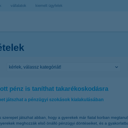
k
vállalatok
kiemelt ügyfelek
ételek
tt pénz is taníthat takarékoskodásra
pet játszhat a pénzügyi szokások kialakulásában
szerepet játszhat abban, hogy a gyerekek már fiatal korban megtanuljá
 gyerekek meghozzák első önálló pénzügyi döntéseiket, és a gyakorlatba