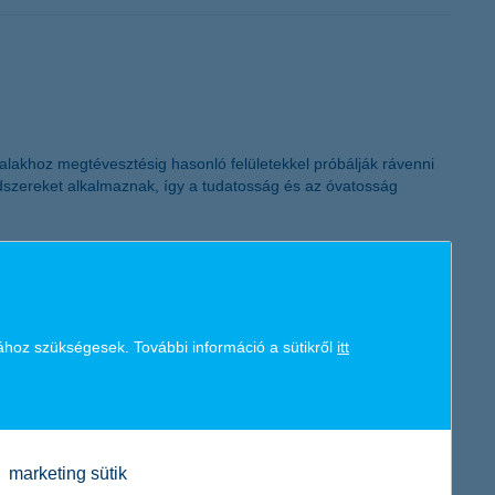
K&H token megújítás
lakhoz megtévesztésig hasonló felületekkel próbálják rávenni
ódszereket alkalmaznak, így a tudatosság és az óvatosság
ához szükségesek. További információ a sütikről
itt
szabb külföldi nyaralást is már 27 százalék fontolgatja. A K&H
és az utak többségét továbbra is a nyári időszakra tervezik.
marketing sütik