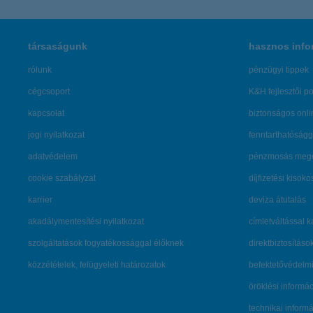
társaságunk
hasznos info
rólunk
pénzügyi tippek
cégcsoport
K&H fejlesztői po
kapcsolat
biztonságos onli
jogi nyilatkozat
fenntarthatóságg
adatvédelem
pénzmosás mege
cookie szabályzat
díjfizetési kisoko
karrier
deviza átutalás
akadálymentesítési nyilatkozat
címletváltással 
szolgáltatások fogyatékossággal élőknek
direktbiztosításo
közzétételek, felügyeleti határozatok
befektetővédelmi
öröklési informá
technikai inform