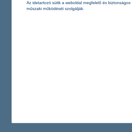
Az idetartozó sütik a weboldal megfelelő és biztonságos
Újabb digitális innováció a K&H-tól
műszaki működését szolgálják.
2026.03.27.
Új szintre lép a digitális bankolás a K&H-nál: a bank ügyfelei m
magukat. Az új megoldás jelszómentes, gyors, könnyű és biztonság
fordulat a hazai agráriumban: a válságál
2026.03.26.
A magyar mezőgazdaság fordulóponthoz érkezett, mert az utóbbi
tapasztalatai rávilágítottak arra, hogy a szektort már nem csak 
hangulat is mozgatja. A nehézségekkel szembeni alkalmazkodóké
86 - 90 / 2 538 tétel megjelenítése.