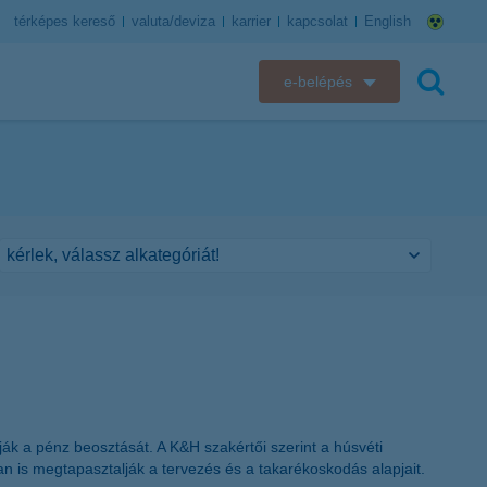
térképes kereső
valuta/deviza
karrier
kapcsolat
English
e-belépés
K&H e-bank
keresés
K&H e-posta
K&H elektronikus postaláda
K&H web Electra
K&H Biztosító ügyfélportál
K&H SZÉP Kártya
k a pénz beosztását. A K&H szakértői szerint a húsvéti
K&H e-kártyafelület
n is megtapasztalják a tervezés és a takarékoskodás alapjait.