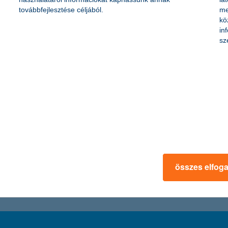
összege az év első négy hónapjában 39 százalékkal nőtt, miközben a telje
továbbfejlesztése céljából.
me
gos piac zsugorodásával, a személyi kölcsönöknél pedig 3 százalékos v
kö
ogatott lakáskorszerűsítési kölcsön iránt is.
in
sz
 kértek a lakásfelújítók
ba a hiteligényléseknél az év első felévben - közölte a K&H. A felújításra
egy otthonelújítási hitel esetében az átlagos kölcsönösszeg 5,2 millió f
összes elfog