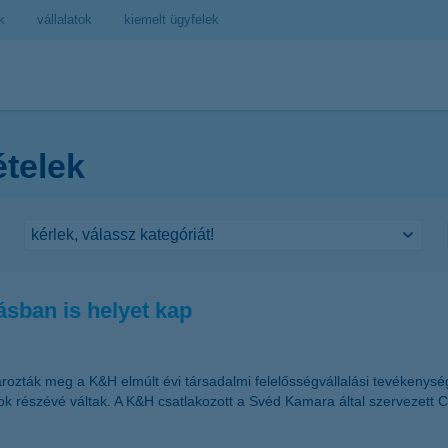
k
vállalatok
kiemelt ügyfelek
ételek
lásban is helyet kap
atározták meg a K&H elmúlt évi társadalmi felelősségvállalási tevéken
sok részévé váltak. A K&H csatlakozott a Svéd Kamara által szervezett