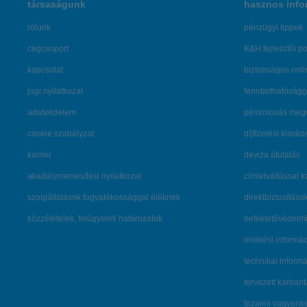
társaságunk
hasznos info
rólunk
pénzügyi tippek
cégcsoport
K&H fejlesztői po
kapcsolat
biztonságos onli
jogi nyilatkozat
fenntarthatóságg
adatvédelem
pénzmosás mege
cookie szabályzat
díjfizetési kisoko
karrier
deviza átutalás
akadálymentesítési nyilatkozat
címletváltással 
szolgáltatások fogyatékossággal élőknek
direktbiztosításo
közzétételek, felügyeleti határozatok
befektetővédelmi
öröklési informá
technikai inform
tervezett karban
bizalmi vagyon