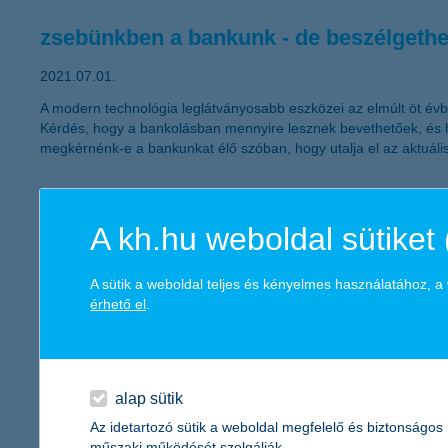
zsebünkben a bankunk - de beszélgethe
2021.07.01.
A modern technológia leglátványosabb eszközei az elmúlt öt évbő
Kérdés, hogy a bankolásban mennyire lesznek bevethetőek, és ha
megkérnénk-e a bankunkat élő szóban, hogy utalja el az aktuális 
ki vigyáz a lakásra a nyaralás alatt?
A kh.hu weboldal sütiket 
2021.06.30.
Tízből négyen a nyaralás alatt a lakásban lévő értékeiknek idei
A sütik a weboldal teljes és kényelmes használatához, 
százaléka rendelkezik, az otthoni lámpák automatikus kapcsolg
érhető el
.
keletkezett kár nyaralás során.
nagyon kapósak a lakossági kölcsönök
alap sütik
2021.06.28.
Az idetartozó sütik a weboldal megfelelő és biztonságos
műszaki működését szolgálják.