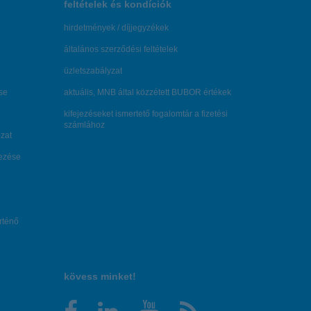
feltételek és kondíciók
hirdetmények / díjjegyzékek
általános szerződési feltételek
üzletszabályzat
se
aktuális, MNB által közzétett BUBOR értékek
kifejezéseket ismertető fogalomtár a fizetési
számlához
zat
dezése
örténő
kövess minket!