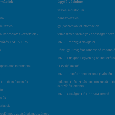
rmációk
ügyfélvédelem
fizetési moratórium
rtál
panaszkezelés
ne fizetés
gyűjtőszámlahitel információk
al kapcsolatos közzétételek
természetes személyek adósságrendezé
lőzés, FATCA, CRS
MNB – Pénzügyi Navigátor
s
Pénzügyi Navigátor Tanácsadó Irodaháló
MNB - Értékpapír egyenleg online lekér
kapcsolatos információk
OBA tájékoztató
k
MNB – Felelős döntésekkel a jövőnkért
 termék tájékoztatók
előzetes tájékoztatás elektronikus úton t
szerződéskötéshez
ciók
MNB - Országos Fiók- és ATM kereső
ációk
tartások
kezelő megbízatásának megszűnése