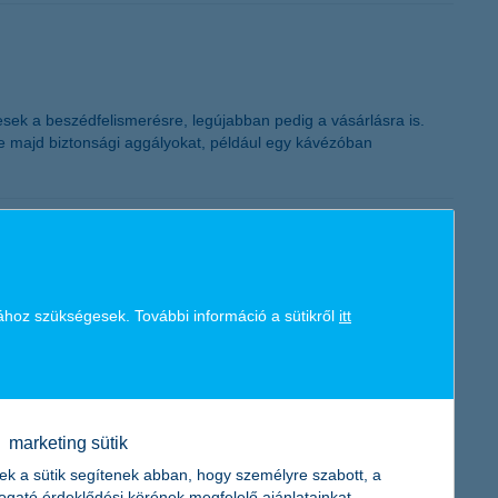
K&H token megújítás
esek a beszédfelismerésre, legújabban pedig a vásárlásra is.
e majd biztonsági aggályokat, például egy kávézóban
vfelügyelettel rendelkező riasztóval a megkérdezettek 17
ához szükségesek. További információ a sütikről
itt
zalékos azoknak az aránya, akiknek az otthonában már
marketing sütik
ek a sütik segítenek abban, hogy személyre szabott, a
togató érdeklődési körének megfelelő ajánlatainkat