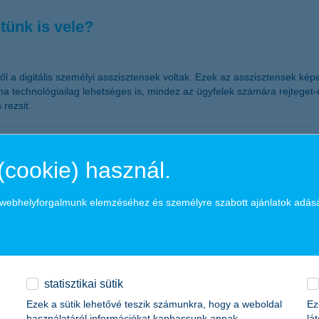
tünk is vele?
l a digitális személyi asszisztensek voltak. Ezek az asszisztensek kép
 technológiailag lehetséges is, mindez az ügyfelek számára rejteget-
rezsit.
(cookie) használ.
glenesen más helyet keresnek - derül ki a K&H biztos jövő indexéből. Tá
a webhelyforgalmunk elemzéséhez és személyre szabott ajánlatok adás
atásának lehetőségével 15 százalékuk él. Viszonylag alacsony, 11 szá
 kétszámjegyű növekedés szinte mindenhol
statisztikai sütik
Ezek a sütik lehetővé teszik számunkra, hogy a weboldal
Ez
használatáról információkat kaphassunk annak
lá