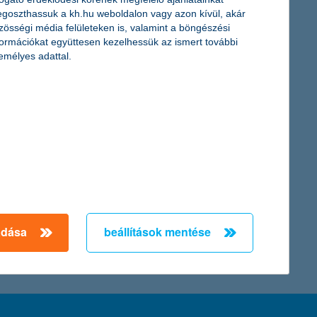
s piac csak 7 százalékos növekedést mutatott. A babaváró hitel
goszthassuk a kh.hu weboldalon vagy azon kívül, akár
olt a bővülés. Valamennyi hitel esetében a lakásfelújítás az
zösségi média felületeken is, valamint a böngészési
formációkat együttesen kezelhessük az ismert további
emélyes adattal.
 igényelt jelzáloghitelek 63 százalékát már az idén februártól
orint. A személyi kölcsönöknél is egyre nagyobb a
← Első
Előző
Következő
utolsó →
adása
beállítások mentése