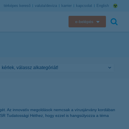
térképes kereső
valuta/deviza
karrier
kapcsolat
English
e-belépés
K&H e-bank
keresés
K&H e-posta
K&H elektronikus postaláda
K&H web Electra
K&H Biztosító ügyfélportál
K&H SZÉP Kártya
ységét. Az innovatív megoldások nemcsak a vírusjárvány kordában
 CSR Tudatossági Héthez, hogy ezzel is hangsúlyozza a téma
K&H e-kártyafelület