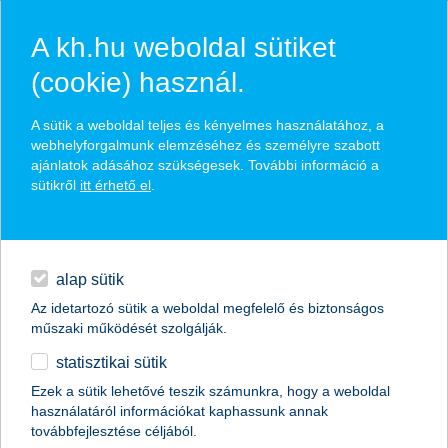
A kh.hu weboldal sütiket
(cookie) használ.
hírek és hivatalos
A sütik a weboldal teljes és kényelmes használatához, a
közzétételek
webhelyforgalmunk elemzéséhez és személyre szabott
ajánlatok adásához szükségesek. További információ a
sütikről
itt érhető el
.
egyéb
English
alap sütik
Az idetartozó sütik a weboldal megfelelő és biztonságos
műszaki működését szolgálják.
statisztikai sütik
így költözhetnek be az állatok az
Ezek a sütik lehetővé teszik számunkra, hogy a weboldal
használatáról információkat kaphassunk annak
iskolák udvarára és a Te kertedbe is
továbbfejlesztése céljából.