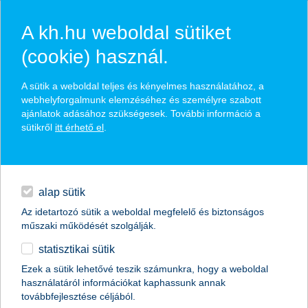
A kh.hu weboldal sütiket
(cookie) használ.
hírek és hivatalos
A sütik a weboldal teljes és kényelmes használatához, a
közzétételek
webhelyforgalmunk elemzéséhez és személyre szabott
ajánlatok adásához szükségesek. További információ a
sütikről
itt érhető el
.
egyéb
English
alap sütik
Az idetartozó sütik a weboldal megfelelő és biztonságos
műszaki működését szolgálják.
statisztikai sütik
K&H: a fiatalok több mint ötöde
Ezek a sütik lehetővé teszik számunkra, hogy a weboldal
használatáról információkat kaphassunk annak
képtelen félretenni
továbbfejlesztése céljából.