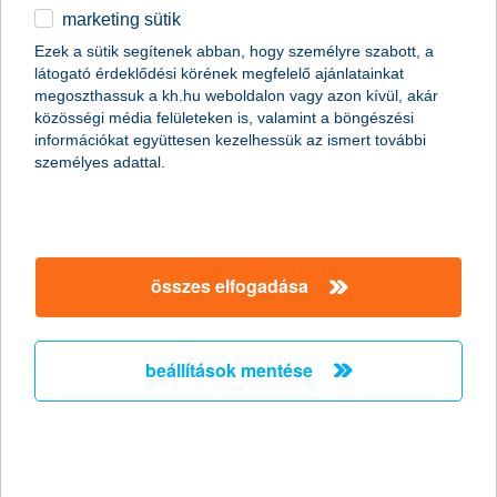
tízből majdnem négyen viszont rendszeresen
marketing sütik
spórolnak
Ezek a sütik segítenek abban, hogy személyre szabott, a
2024.05.23.
látogató érdeklődési körének megfelelő ajánlatainkat
megoszthassuk a kh.hu weboldalon vagy azon kívül, akár
Továbbra is vegyes az összkép a fiatalok megtakarításait
közösségi média felületeken is, valamint a böngészési
tekintve a K&H ifjúsági index szerint. Döntő többségük, 78
információkat együttesen kezelhessük az ismert további
százalékuk rendszeresen vagy alkalmanként félretesz,
személyes adattal.
miközben 22 százalékuknak nincs erre lehetősége. Utóbbiak
aránya hosszabb távon javulást mutat, de az elmúlt években
nem történt előrelépés. A friss adatok szerint a takarékoskodó
fiatalok a 109 ezer forintos megtakarításukkal átléptek a hat
számjegyű tartományba.
összes elfogadása
K&H: a fenntarthatóság több embert
érdekel, mint gondolnád
beállítások mentése
A politikusok is alábecsülik a klímaváltozás ellen
aktívan fellépők számát
2024.05.21.
Az emberek többsége a világ minden táján támogatja a