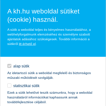
A kh.hu weboldal sütiket
(cookie) használ.
hírek és hivatalos
A sütik a weboldal teljes és kényelmes használatához, a
közzétételek
webhelyforgalmunk elemzéséhez és személyre szabott
ajánlatok adásához szükségesek. További információ a
sütikről
itt érhető el
.
egyéb
English
alap sütik
Az idetartozó sütik a weboldal megfelelő és biztonságos
műszaki működését szolgálják.
statisztikai sütik
K&H: visszatérhetett a befektetői
Ezek a sütik lehetővé teszik számunkra, hogy a weboldal
használatáról információkat kaphassunk annak
optimizmus a lakossági ügyfelek
továbbfejlesztése céljából.
körében