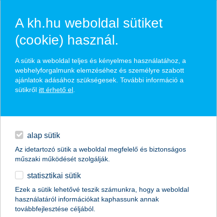
A kh.hu weboldal sütiket
(cookie) használ.
hírek és hivatalos
A sütik a weboldal teljes és kényelmes használatához, a
közzétételek
webhelyforgalmunk elemzéséhez és személyre szabott
ajánlatok adásához szükségesek. További információ a
sütikről
itt érhető el
.
egyéb
English
alap sütik
Az idetartozó sütik a weboldal megfelelő és biztonságos
műszaki működését szolgálják.
statisztikai sütik
K&H: a zöld átállás üzleti lehetőség,
Ezek a sütik lehetővé teszik számunkra, hogy a weboldal
használatáról információkat kaphassunk annak
nem csak kötelezettség
továbbfejlesztése céljából.