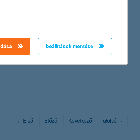
inance Provider in Hungary 2011).
adása
beállítások mentése
. 84/a., cégjegyzék száma: Cg. 01-10-042149) Igazgatósága az
ténő átalakításáról szóló közleményét:
← Első
Előző
Következő
utolsó →