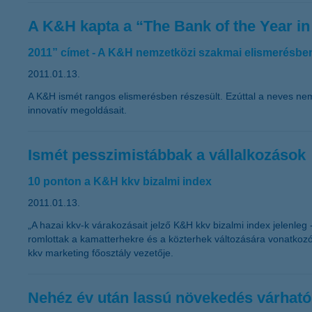
A K&H kapta a “The Bank of the Year i
2011” címet - A K&H nemzetközi szakmai elismerésben
2011.01.13.
A K&H ismét rangos elismerésben részesült. Ezúttal a neves ne
innovatív megoldásait.
Ismét pesszimistábbak a vállalkozások
10 ponton a K&H kkv bizalmi index
2011.01.13.
„A hazai kkv-k várakozásait jelző K&H kkv bizalmi index jelenle
romlottak a kamatterhekre és a közterhek változására vonatkoz
kkv marketing főosztály vezetője.
Nehéz év után lassú növekedés várható