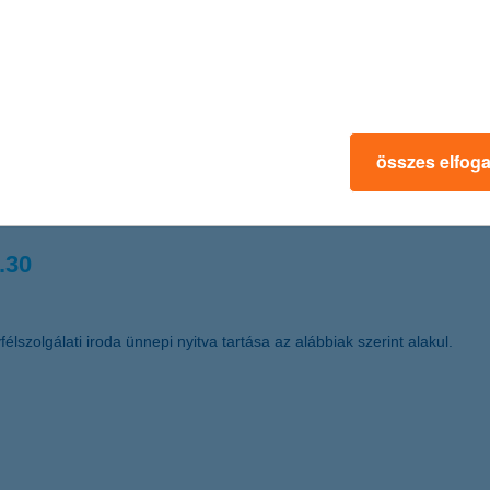
 kereskedelemfinanszírozási bank címet Magyarországon (Best Trade F
.03.
összes elfog
űködő Részvénytársaság (székhelye: 1068 Budapest, Dózsa György út
t a nyomdai úton előállított részvények dematerializált részvénnyé tör
.30
élszolgálati iroda ünnepi nyitva tartása az alábbiak szerint alakul.