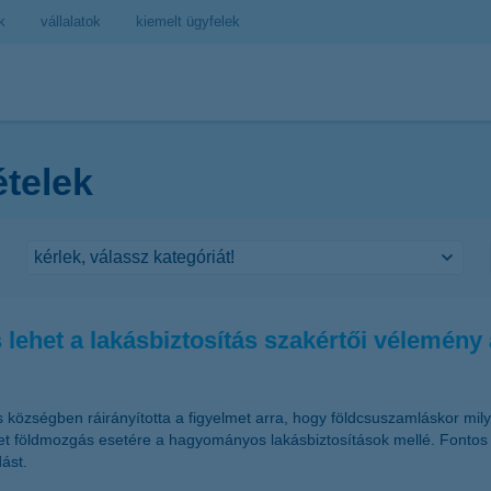
k
vállalatok
kiemelt ügyfelek
ételek
lehet a lakásbiztosítás szakértői vélemény 
s községben ráirányította a figyelmet arra, hogy földcsuszamláskor mi
zetet földmozgás esetére a hagyományos lakásbiztosítások mellé. Fontos 
ást.