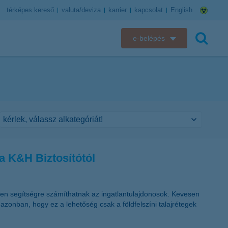
térképes kereső
valuta/deviza
karrier
kapcsolat
English
e-belépés
K&H e-bank
keresés
K&H e-posta
K&H elektronikus postaláda
K&H web Electra
a K&H Biztosítótól
K&H Biztosító ügyfélportál
K&H SZÉP Kártya
lyen segítségre számíthatnak az ingatlantulajdonosok. Kevesen
azonban, hogy ez a lehetőség csak a földfelszíni talajrétegek
K&H e-kártyafelület