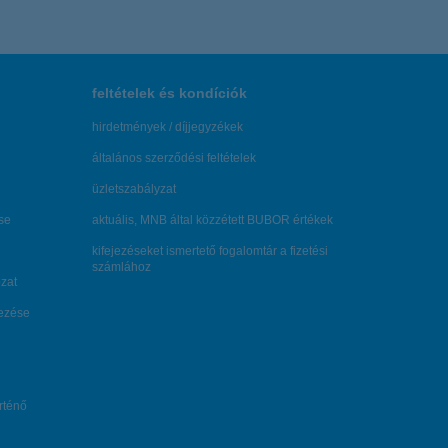
feltételek és kondíciók
hirdetmények / díjjegyzékek
általános szerződési feltételek
üzletszabályzat
se
aktuális, MNB által közzétett BUBOR értékek
kifejezéseket ismertető fogalomtár a fizetési
számlához
zat
dezése
örténő