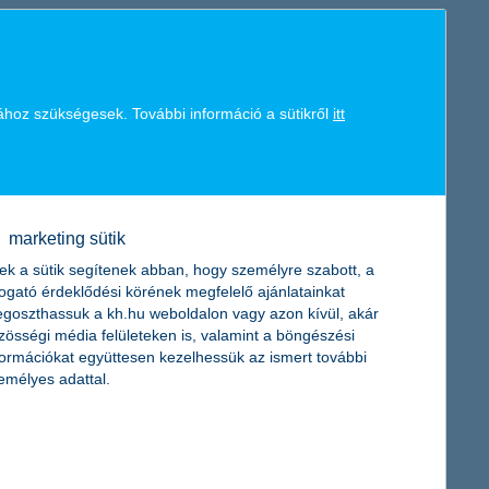
011-re csak alig jobbak, ezért a biztosítási szakma csak óvatosan
, és az is szinte bizonyos, hogy a szektor az árverseny miatt
ához szükségesek. További információ a sütikről
itt
 a K&H Biztosító 2011-es piaci előrejelzésében. A nehézségek és a
en a kötelező gépjármű-felelősségbiztosítási kampányban elért
latot adta.
marketing sütik
ek a sütik segítenek abban, hogy személyre szabott, a
togató érdeklődési körének megfelelő ajánlatainkat
goszthassuk a kh.hu weboldalon vagy azon kívül, akár
a szét, hogy ezzel is támogassa a gyermek-egészségügyet.
zösségi média felületeken is, valamint a böngészési
és a Marcali Városi Kórház vásárolhat műszereket a 8 millió
formációkat együttesen kezelhessük az ismert további
emélyes adattal.
gon