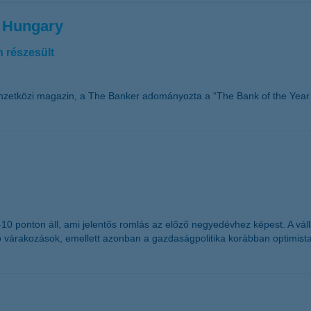
n Hungary
 részesült
mzetközi magazin, a The Banker adományozta a “The Bank of the Year 
g -10 ponton áll, ami jelentős romlás az előző negyedévhez képest. A 
ó várakozások, emellett azonban a gazdaságpolitika korábban optimist