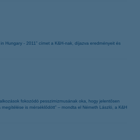
K&H token megújítás
in Hungary - 2011” címet a K&H-nak, díjazva eredményeit és
vállalkozások fokozódó pesszimizmusának oka, hogy jelentősen
a megítélése is mérséklődött” – mondta el Németh László, a K&H