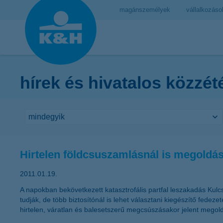
magánszemélyek
vállalkozáso
hírek és hivatalos közzét
Hirtelen földcsuszamlásnál is megoldás 
2011.01.19.
A napokban bekövetkezett katasztrofális partfal leszakadás Kulc
tudják, de több biztosítónál is lehet választani kiegészítő fede
hirtelen, váratlan és balesetszerű megcsúszásakor jelent megold