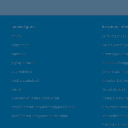
társaságunk
hasznos info
rólunk
pénzügyi tippek
cégcsoport
K&H fejlesztői po
kapcsolat
biztonságos onli
jogi nyilatkozat
fenntarthatóságg
adatvédelem
pénzmosás mege
cookie szabályzat
díjfizetési kisoko
karrier
deviza átutalás
akadálymentesítési nyilatkozat
címletváltással 
szolgáltatások fogyatékossággal élőknek
direktbiztosításo
közzétételek, felügyeleti határozatok
befektetővédelmi
öröklési informá