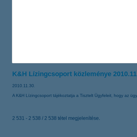
A Global Finance magazin ismét a K&H Banknak ítélte a legjobb
K&H Lízingcsoport közleménye 2010.12
2010.12.03.
A K&H Pannonlízing Pénzügyi Szolgáltató Holding Zártkörűen M
alábbiakban teszi közzé a Társaság alaptőke emeléséről, valamin
K&H Lízingcsoport közleménye 2010.11
2010.11.30.
A K&H Lízingcsoport tájékoztatja a Tisztelt Ügyfeleit, hogy az ügyf
2 531 - 2 538 / 2 538 tétel megjelenítése.