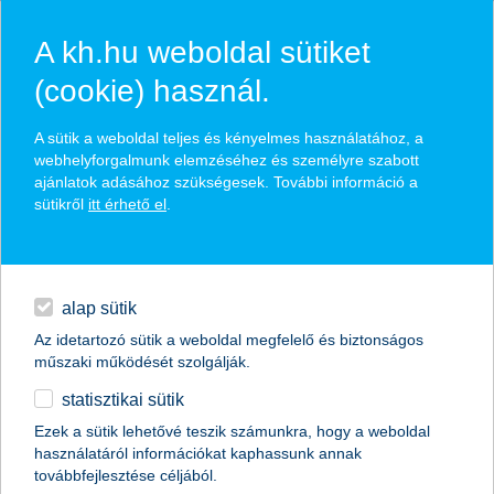
A kh.hu weboldal sütiket
(cookie) használ.
hírek és hivatalos
A sütik a weboldal teljes és kényelmes használatához, a
közzétételek
webhelyforgalmunk elemzéséhez és személyre szabott
ajánlatok adásához szükségesek. További információ a
sütikről
itt érhető el
.
egyéb
English
alap sütik
Az idetartozó sütik a weboldal megfelelő és biztonságos
műszaki működését szolgálják.
statisztikai sütik
Hirtelen földcsuszamlásnál is
Ezek a sütik lehetővé teszik számunkra, hogy a weboldal
használatáról információkat kaphassunk annak
megoldás lehet a lakásbiztosítás
továbbfejlesztése céljából.
szakértői vélemény a K&H Biztosítótól