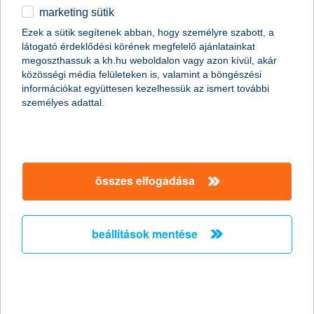
marketing sütik
2011.01.19.
Ezek a sütik segítenek abban, hogy személyre szabott, a
látogató érdeklődési körének megfelelő ajánlatainkat
A napokban bekövetkezett katasztrofális partfal leszakadás
megoszthassuk a kh.hu weboldalon vagy azon kívül, akár
Kulcs községben ráirányította a figyelmet arra, hogy
közösségi média felületeken is, valamint a böngészési
földcsuszamláskor milyen segítségre számíthatnak az
információkat együttesen kezelhessük az ismert további
ingatlantulajdonosok. Kevesen tudják, de több biztosítónál is
személyes adattal.
lehet választani kiegészítő fedezetet földmozgás esetére a
hagyományos lakásbiztosítások mellé. Fontos azonban, hogy ez
a lehetőség csak a földfelszíni talajrétegek hirtelen, váratlan és
balesetszerű megcsúszásakor jelent megoldást.
összes elfogadása
A K&H kapta a “The Bank of the Year in
Hungary
beállítások mentése
2011” címet - A K&H nemzetközi szakmai
elismerésben részesült
2011.01.13.
A K&H ismét rangos elismerésben részesült. Ezúttal a neves
nemzetközi magazin, a The Banker adományozta a “The Bank