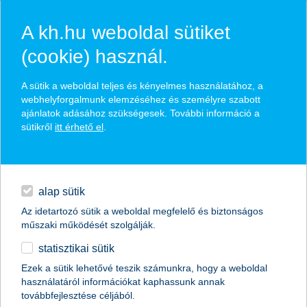
A kh.hu weboldal sütiket
(cookie) használ.
hírek és hivatalos
A sütik a weboldal teljes és kényelmes használatához, a
közzétételek
webhelyforgalmunk elemzéséhez és személyre szabott
ajánlatok adásához szükségesek. További információ a
sütikről
itt érhető el
.
egyéb
English
alap sütik
Az idetartozó sütik a weboldal megfelelő és biztonságos
műszaki működését szolgálják.
statisztikai sütik
K&H: csökkent a munkahelyi
Ezek a sütik lehetővé teszik számunkra, hogy a weboldal
használatáról információkat kaphassunk annak
stabilitásérzet a fiataloknál
továbbfejlesztése céljából.