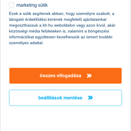
marketing sütik
2011.01.19.
Ezek a sütik segítenek abban, hogy személyre szabott, a
látogató érdeklődési körének megfelelő ajánlatainkat
A napokban bekövetkezett katasztrofális partfal leszakadás
megoszthassuk a kh.hu weboldalon vagy azon kívül, akár
Kulcs községben ráirányította a figyelmet arra, hogy
közösségi média felületeken is, valamint a böngészési
földcsuszamláskor milyen segítségre számíthatnak az
információkat együttesen kezelhessük az ismert további
ingatlantulajdonosok. Kevesen tudják, de több biztosítónál is
személyes adattal.
lehet választani kiegészítő fedezetet földmozgás esetére a
hagyományos lakásbiztosítások mellé. Fontos azonban, hogy ez
a lehetőség csak a földfelszíni talajrétegek hirtelen, váratlan és
balesetszerű megcsúszásakor jelent megoldást.
összes elfogadása
A K&H kapta a “The Bank of the Year in
Hungary
beállítások mentése
2011” címet - A K&H nemzetközi szakmai
elismerésben részesült
2011.01.13.
A K&H ismét rangos elismerésben részesült. Ezúttal a neves
nemzetközi magazin, a The Banker adományozta a “The Bank