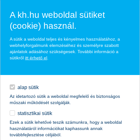
A kh.hu weboldal sütiket
(cookie) használ.
hírek és hivatalos
A sütik a weboldal teljes és kényelmes használatához, a
közzétételek
webhelyforgalmunk elemzéséhez és személyre szabott
ajánlatok adásához szükségesek. További információ a
sütikről
itt érhető el
.
egyéb
English
alap sütik
Az idetartozó sütik a weboldal megfelelő és biztonságos
műszaki működését szolgálják.
statisztikai sütik
Hirtelen földcsuszamlásnál is
Ezek a sütik lehetővé teszik számunkra, hogy a weboldal
használatáról információkat kaphassunk annak
megoldás lehet a lakásbiztosítás
továbbfejlesztése céljából.
szakértői vélemény a K&H Biztosítótól