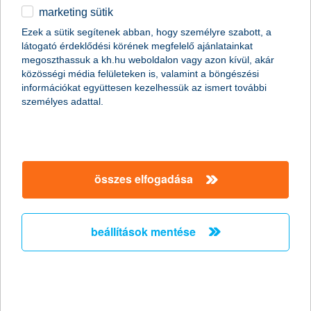
marketing sütik
Csak okosan osszunk meg a közösségi
Ezek a sütik segítenek abban, hogy személyre szabott, a
médiában nyaralási képeket!
látogató érdeklődési körének megfelelő ajánlatainkat
megoszthassuk a kh.hu weboldalon vagy azon kívül, akár
2011.06.27.
közösségi média felületeken is, valamint a böngészési
információkat együttesen kezelhessük az ismert további
Már szinte minden generáció nap mint nap használja a
személyes adattal.
közösségi oldalakat, de érdemes megfontolni, milyen
információt osztunk meg magunkról a széles nyilvánosság előtt.
Fotóink adatain keresztül például még akkor is kideríthető, hogy
éppen hol tartózkodunk, ha egyébként a kép tartalmáról ez nem
derülne ki. Érdemes tehát adataink biztonságára nagyobb
figyelmet fordítanunk különösen nyáron, amikor sokan
összes elfogadása
elutaznak.
beállítások mentése
A K&H újabb tehetséges fiatal
festőművészt támogat
2011.06.24.
Győztest hirdettek a K&H Csoport ötödik alkalommal