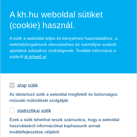
A kh.hu weboldal sütiket
(cookie) használ.
hírek és hivatalos
A sütik a weboldal teljes és kényelmes használatához, a
közzétételek
webhelyforgalmunk elemzéséhez és személyre szabott
ajánlatok adásához szükségesek. További információ a
sütikről
itt érhető el
.
egyéb
English
alap sütik
Az idetartozó sütik a weboldal megfelelő és biztonságos
műszaki működését szolgálják.
statisztikai sütik
Ezek a sütik lehetővé teszik számunkra, hogy a weboldal
használatáról információkat kaphassunk annak
Előző
Következő
továbbfejlesztése céljából.