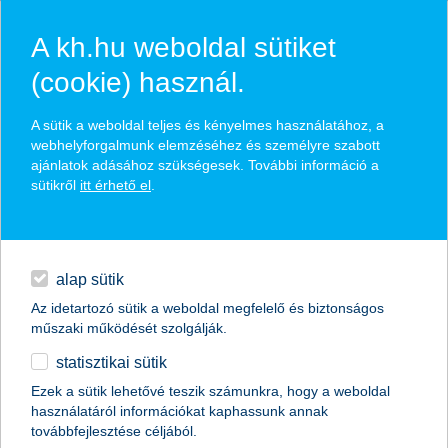
A kh.hu weboldal sütiket
(cookie) használ.
hírek és hivatalos
A sütik a weboldal teljes és kényelmes használatához, a
közzétételek
webhelyforgalmunk elemzéséhez és személyre szabott
ajánlatok adásához szükségesek. További információ a
sütikről
itt érhető el
.
egyéb
English
alap sütik
Az idetartozó sütik a weboldal megfelelő és biztonságos
műszaki működését szolgálják.
statisztikai sütik
még több helyen gyógyítanak a
Ezek a sütik lehetővé teszik számunkra, hogy a weboldal
használatáról információkat kaphassunk annak
mesedoktorok
továbbfejlesztése céljából.