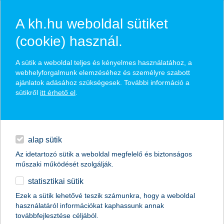
A kh.hu weboldal sütiket
(cookie) használ.
hírek és hivatalos
A sütik a weboldal teljes és kényelmes használatához, a
közzétételek
webhelyforgalmunk elemzéséhez és személyre szabott
ajánlatok adásához szükségesek. További információ a
sütikről
itt érhető el
.
egyéb
English
alap sütik
Az idetartozó sütik a weboldal megfelelő és biztonságos
műszaki működését szolgálják.
statisztikai sütik
több mint 5 millió forint, jellemzően
Ezek a sütik lehetővé teszik számunkra, hogy a weboldal
használatáról információkat kaphassunk annak
ennyi pénz kell egy vállalkozás
továbbfejlesztése céljából.
beindításához