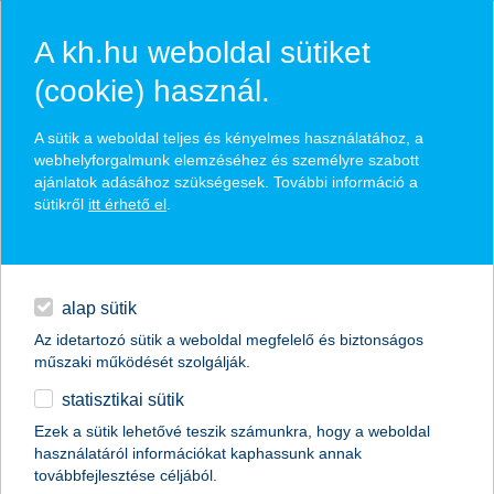
A kh.hu weboldal sütiket
(cookie) használ.
hírek és hivatalos
A sütik a weboldal teljes és kényelmes használatához, a
közzétételek
webhelyforgalmunk elemzéséhez és személyre szabott
ajánlatok adásához szükségesek. További információ a
sütikről
itt érhető el
.
egyéb
English
alap sütik
Az idetartozó sütik a weboldal megfelelő és biztonságos
műszaki működését szolgálják.
statisztikai sütik
K&H: fény pislákol az alagút végén
Ezek a sütik lehetővé teszik számunkra, hogy a weboldal
használatáról információkat kaphassunk annak
elmozdult a mélypontról a magyar vállalatok
továbbfejlesztése céljából.