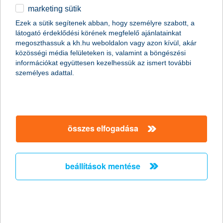
innovációs tevékenysége
marketing sütik
2023.11.27.
Ezek a sütik segítenek abban, hogy személyre szabott, a
A kedvezőtlen gazdasági helyzetben a magyar cégek innovációs
látogató érdeklődési körének megfelelő ajánlatainkat
tevékenysége változatlanul alacsony szinten stagnál – derül ki a
megoszthassuk a kh.hu weboldalon vagy azon kívül, akár
K&H innovációs indexének második féléves felméréséből. A
közösségi média felületeken is, valamint a böngészési
cégvezetők elsősorban a háttérfolyamatok ésszerűsítésére
információkat együttesen kezelhessük az ismert további
összpontosították újító szándékukat, ezzel igyekeztek vállalatuk
személyes adattal.
működését hatékonyabbá tenni. Emellett a cégek fokozottan
fejlesztenek a kiberbiztonság területén. Az innovációban a
legnagyobb cégek járnak élen.
összes elfogadása
K&H: nőtt a lakástulajdonosok aránya a
középkorúak körében
beállítások mentése
több mint 80 négyzetméteres lakóingatlanban élnek a
30-59 évesek
2023.11.25.
Négy év alatt számottevően, 64 százalékról 75 százalékra nőtt a
saját lakással rendelkezők aránya a 30-59 évesek táborában a