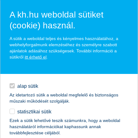
A kh.hu weboldal sütiket
(cookie) használ.
hírek és hivatalos
A sütik a weboldal teljes és kényelmes használatához, a
közzétételek
webhelyforgalmunk elemzéséhez és személyre szabott
ajánlatok adásához szükségesek. További információ a
sütikről
itt érhető el
.
egyéb
English
alap sütik
Az idetartozó sütik a weboldal megfelelő és biztonságos
műszaki működését szolgálják.
statisztikai sütik
új csillaga van a hazai e-sportnak
Ezek a sütik lehetővé teszik számunkra, hogy a weboldal
használatáról információkat kaphassunk annak
2024.07.07.
továbbfejlesztése céljából.