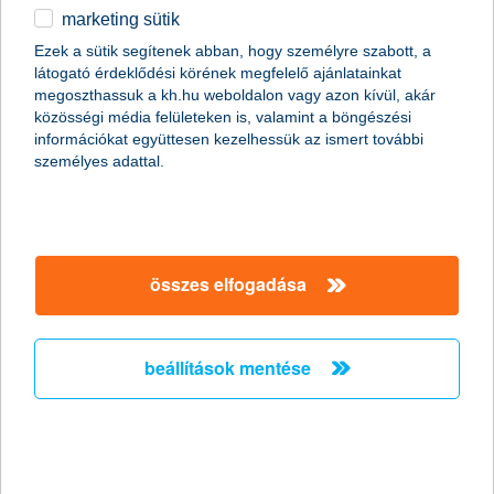
Szárnyal a magyar e-sport, és benne Vén Balázs, aki
marketing sütik
egyetemistaként, klubjátékosként és válogatottként egyaránt
Ezek a sütik segítenek abban, hogy személyre szabott, a
dominálja a magyar és nemzetközi EAFC 24 mezőnyt. Első
látogató érdeklődési körének megfelelő ajánlatainkat
helyen végzett az idei K&H Egyetemi E-sport Kupa EA Sports FC
megoszthassuk a kh.hu weboldalon vagy azon kívül, akár
24 Challenge versenyén, az Országos Egyetemi EA FC ’24
közösségi média felületeken is, valamint a böngészési
versenyen, és az Országos Gaming Expo - OGEX 2024 EA
információkat együttesen kezelhessük az ismert további
Sports FC 24 OPEN országos versenyében is az első helyet
személyes adattal.
tudhatta magáénak. A Boresz Akadémia játékosa a nemzetközi
mezőnyben is sikert sikerre halmoz: a V4 University EA FC 24
Cup versenyén, illetve a Magyar E-sport Válogatott
kerettagjaként az eAdriaticLeague Finals 2024 döntőjében
egyaránt első helyezést ért el.
összes elfogadása
K&H: a csalók a vakáció alatt is célba
vehetik a gyerekeket
beállítások mentése
a biztonságos bankolás alapelveit épp úgy el kell
sajátítani, mint a közlekedését
2024.07.05.
A csalók nem mennek szabadságra, sőt, a vakáció során a