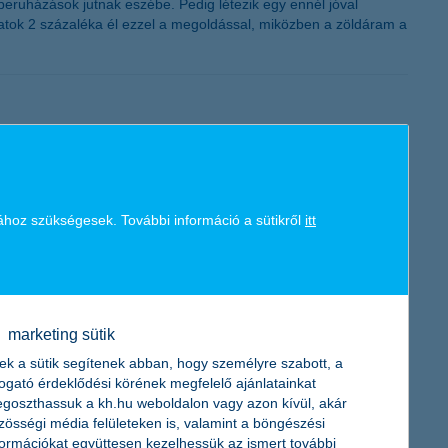
eruházások jutnak eszébe. Pedig létezik egy ennél jóval
latok 2 százaléka él ezzel a megoldással, miközben a zöldáram a
s során természetesnek vesznek: a gyorsaságot, a stabilitást és a
 biztosítja, hanem a pénzügyi szolgáltatásainak is alapját
ához szükségesek. További információ a sütikről
itt
örében
marketing sütik
val kapcsolatban – derül ki a legfrissebb K&H bizalmi index
ek a sütik segítenek abban, hogy személyre szabott, a
ntenek a következő egy évre e téren, amivel a mutató
togató érdeklődési körének megfelelő ajánlatainkat
goszthassuk a kh.hu weboldalon vagy azon kívül, akár
zösségi média felületeken is, valamint a böngészési
formációkat együttesen kezelhessük az ismert további