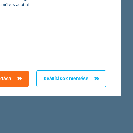
emélyes adattal.
a megkérdezettek 56 százaléka a részvénypiacok emelkedésére
.
zerint
adása
beállítások mentése
money Awards for Excellence nemzetközi versenyén. A rangos
lethelyzeteire reagálnak, és a bankolást egyre könnyebbé,