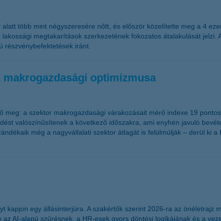
latt több mint négyszeresére nőtt, és először közelítette meg a 4 eze
 lakossági megtakarítások szerkezetének fokozatos átalakulását jelzi. 
 részvénybefektetések iránt.
sok makrogazdasági optimizmusa
ő meg: a szektor makrogazdasági várakozásait mérő indexe 19 pontos ug
kedést valószínűsítenek a következő időszakra, ami enyhén javuló bevé
szándékaik még a nagyvállalati szektor átlagát is felülmúlják – derül k
t kapjon egy állásinterjúra. A szakértők szerint 2026-ra az önéletrajz
az AI-alapú szűrésnek, a HR-esek gyors döntési logikájának és a vezet