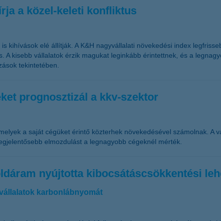
ja a közel-keleti konfliktus
t is kihívások elé állítják. A K&H nagyvállalati növekedési index legfri
tus. A kisebb vállalatok érzik magukat leginkább érintettnek, és a leg
zások tekintetében.
et prognosztizál a kkv-szektor
amelyek a saját cégüket érintő közterhek növekedésével számolnak. A
legjelentősebb elmozdulást a legnagyobb cégeknél mérték.
öldáram nyújtotta kibocsátáscsökkentési le
 vállalatok karbonlábnyomát