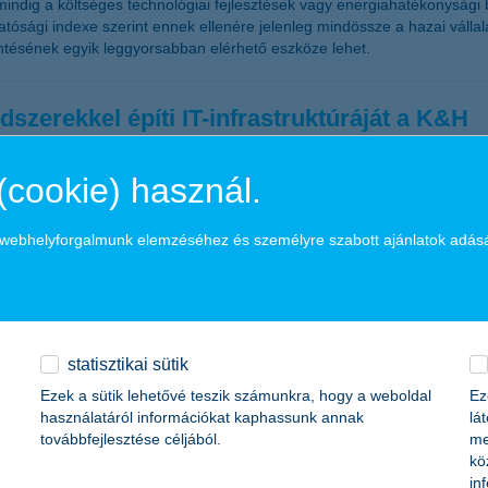
dig a költséges technológiai fejlesztések vagy energiahatékonysági b
atósági indexe szerint ennek ellenére jelenleg mindössze a hazai válla
ntésének egyik leggyorsabban elérhető eszköze lehet.
dszerekkel építi IT-infrastruktúráját a K&H
(cookie) használ.
a áll. Ez a háttér biztosítja mindazt, amit az ügyfelek a banki ügyintézé
, nagyvállalati szintű IT-ökoszisztéma, amely nemcsak a napi működést
a webhelyforgalmunk elemzéséhez és személyre szabott ajánlatok adás
dések vállalkozásbarát megítélése a kkv-k k
statisztikai sütik
ozások várakozásai a kormányzati intézkedések vállalkozásbarát mivoltá
Ezek a sütik lehetővé teszik számunkra, hogy a weboldal
Ez
zései alapján 40 százalékkal többen vannak azok, akik bizalommal teki
használatáról információkat kaphassunk annak
lá
.
továbbfejlesztése céljából.
me
kö
in