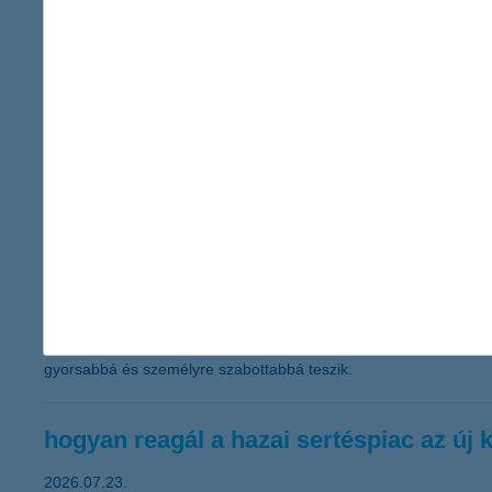
K&H: jó hangulatban kezdték a nyarat a
a befektetői hangulatindex 40 pontra emelkedett, az 
2026.07.23.
Kedvező befektetői hangulat jellemzi a nyár kezdetét: a K&H Ér
számít a következő hat hónapban. A kevésbé bizakodók aránya 16 s
K&H: sorozatban harmadszor Magyarorsz
a díj az ügyfelek élethelyzeteire reagáló digitális fejles
2026.07.23.
Sorozatban harmadik alkalommal nyerte el a K&H a Magyarország
elismerés azt igazolja, hogy a K&H következetes digitális fejles
gyorsabbá és személyre szabottabbá teszik.
hogyan reagál a hazai sertéspiac az új 
2026.07.23.