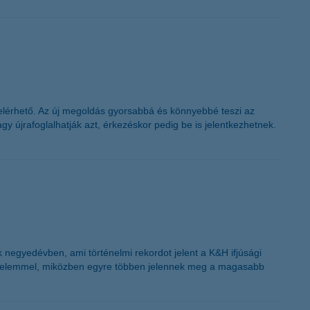
s elérhető. Az új megoldás gyorsabbá és könnyebbé teszi az
y újrafoglalhatják azt, érkezéskor pedig be is jelentkezhetnek.
 negyedévben, ami történelmi rekordot jelent a K&H ifjúsági
jövedelemmel, miközben egyre többen jelennek meg a magasabb