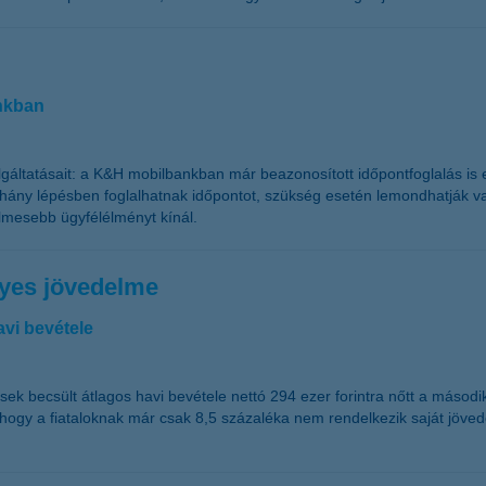
nkban
olgáltatásait: a K&H mobilbankban már beazonosított időpontfoglalás i
éhány lépésben foglalhatnak időpontot, szükség esetén lemondhatják vag
lmesebb ügyfélélményt kínál.
lyes jövedelme
avi bevétele
k becsült átlagos havi bevétele nettó 294 ezer forintra nőtt a második
ja, hogy a fiataloknak már csak 8,5 százaléka nem rendelkezik saját 