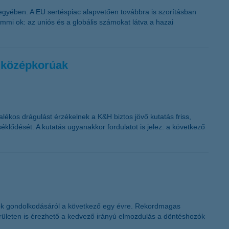
megyében. A EU sertéspiac alapvetően továbbra is szorításban
mmi ok: az uniós és a globális számokat látva a hazai
a középkorúak
ékos drágulást érzékelnek a K&H biztos jövő kutatás friss,
éklődését. A kutatás ugyanakkor fordulatot is jelez: a következő
atok gondolkodásáról a következő egy évre. Rekordmagas
területen is érezhető a kedvező irányú elmozdulás a döntéshozók