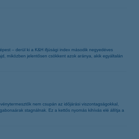
képest – derül ki a K&H ifjúsági index második negyedéves
ajd, miközben jelentősen csökkent azok aránya, akik egyáltalán
növénytermesztők nem csupán az időjárási viszontagságokkal,
gabonaárak stagnálnak. Ez a kettős nyomás kihívás elé állítja a