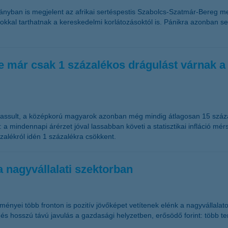
ományban is megjelent az afrikai sertéspestis Szabolcs-Szatmár-Bereg 
kkal tarthatnak a kereskedelmi korlátozásoktól is. Pánikra azonban se
de már csak 1 százalékos drágulást várnak 
 lassult, a középkorú magyarok azonban még mindig átlagosan 15 százal
mindennapi árérzet jóval lassabban követi a statisztikai infláció mérs
zalékról idén 1 százalékra csökkent.
 a nagyvállalati szektorban
ényei több fronton is pozitív jövőképet vetítenek elénk a nagyvállal
d és hosszú távú javulás a gazdasági helyzetben, erősödő forint: több 