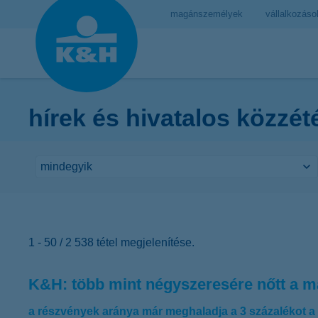
magánszemélyek
vállalkozáso
hírek és hivatalos közzét
1 - 50 / 2 538 tétel megjelenítése.
K&H: több mint négyszeresére nőtt a ma
a részvények aránya már meghaladja a 3 százalékot a