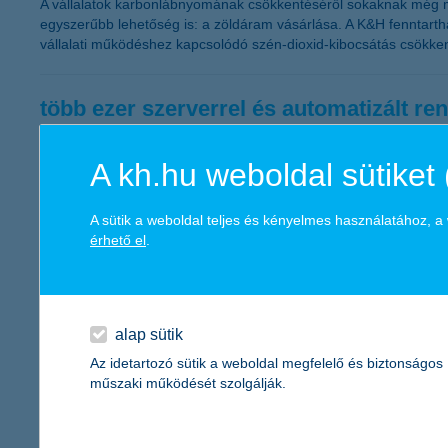
A vállalatok karbonlábnyomának csökkentéséről sokaknak még min
egyszerűbb lehetőség is: a zöldáram vásárlása. A K&H fenntarth
vállalati működéshez kapcsolódó szén-dioxid-kibocsátás csökke
több ezer szerverrel és automatizált ren
2026.07.24.
A kh.hu weboldal sütiket 
A digitális bankolás mögött láthatatlan, de kritikus infrastruktúr
biztonságot. A K&H esetében ez egy olyan, folyamatosan megújuló
képezi.
A sütik a weboldal teljes és kényelmes használatához, 
érhető el
.
rekordot döntött a kormányzati intézke
2026.07.24.
alap sütik
Látványos, felfelé ívelő tendenciát mutat a kis- és középvállalk
Az idetartozó sütik a weboldal megfelelő és biztonságos
negyedéves kutatási adataiból. A szektor szereplőinek visszajel
műszaki működését szolgálják.
megdöntötte a korábbi, 2010-ben mért 38 százalékos rekordot is