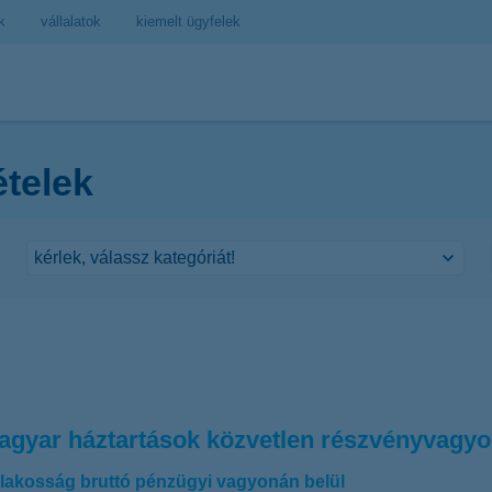
k
vállalatok
kiemelt ügyfelek
ételek
gyar háztartások közvetlen részvényvagyon
 lakosság bruttó pénzügyi vagyonán belül