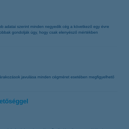
ssebb adatai szerint minden negyedik cég a következő egy évre
nagyobbak gondolják úgy, hogy csak elenyésző mértékben
 várakozások javulása minden cégméret esetében megfigyelhető
hetőséggel