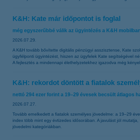
K&H: Kate már időpontot is foglal
még egyszerűbbé válik az ügyintézés a K&H mobilba
2026.07.29.
A K&H tovább bővítette digitális pénzügyi asszisztense, Kate sz
ügyfélponti ügyintézést, hiszen az ügyfelek Kate segítségével n
A fejlesztés a mindennapi élethelyzetekhez igazodva még kénye
K&H: rekordot döntött a fiatalok szemé
nettó 294 ezer forint a 19–29 évesek becsült átlagos h
2026.07.27.
Tovább emelkedett a fiatalok személyes jövedelme: a 19–29 évese
index több mint egy évtizedes idősorában. A javulást jól mutat
jövedelmi kategóriákban.