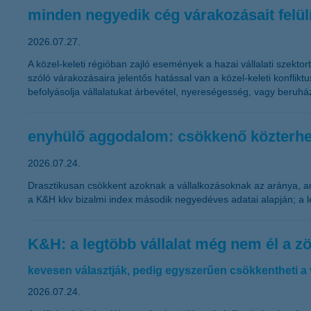
minden negyedik cég várakozásait felülír
2026.07.27.
A közel-keleti régióban zajló események a hazai vállalati szektor
szóló várakozásaira jelentős hatással van a közel-keleti konflik
befolyásolja vállalatukat árbevétel, nyereségesség, vagy beruhá
enyhülő aggodalom: csökkenő közterhek
2026.07.24.
Drasztikusan csökkent azoknak a vállalkozásoknak az aránya, 
a K&H kkv bizalmi index második negyedéves adatai alapján; a 
K&H: a legtöbb vállalat még nem él a z
kevesen választják, pedig egyszerűen csökkentheti a
2026.07.24.