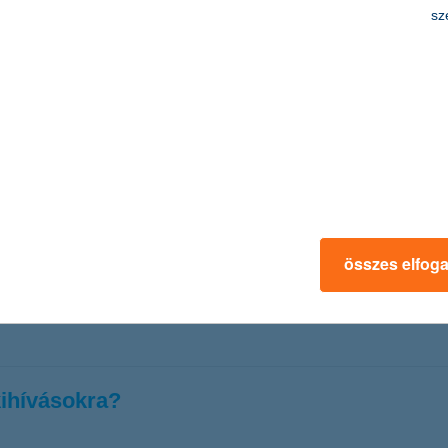
 befektetők
sz
optimista várakozások ismét többségbe kerültek.
tékpapír legfrissebb befektetői hangulatindexe 40 ponton áll, miután 
zázalék volt, így a mutató továbbra is átlag feletti optimizmust jelez
ág legjobb digitális bankja a Euromoney s
ztéseket ismeri el
összes elfog
 Legjobb Digitális Bankja (Hungary’s Best Digital Bank) díjat a Euro
ztéseivel olyan szolgáltatásokat épít, amelyek az ügyfelek mindennapi é
kihívásokra?