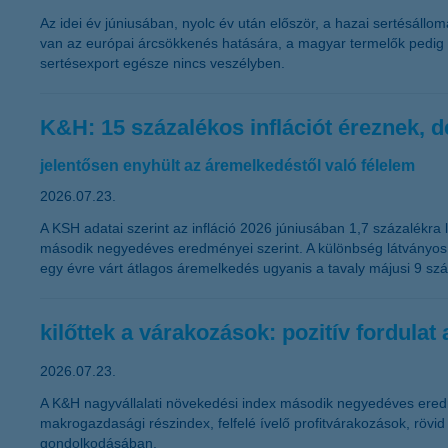
Az idei év júniusában, nyolc év után először, a hazai sertésáll
van az európai árcsökkenés hatására, a magyar termelők pedig o
sertésexport egésze nincs veszélyben.
K&H: 15 százalékos inflációt éreznek, 
jelentősen enyhült az áremelkedéstől való félelem
2026.07.23.
A KSH adatai szerint az infláció 2026 júniusában 1,7 százalékra
második negyedéves eredményei szerint. A különbség látványos: a 
egy évre várt átlagos áremelkedés ugyanis a tavaly májusi 9 szá
kilőttek a várakozások: pozitív fordulat
2026.07.23.
A K&H nagyvállalati növekedési index második negyedéves eredm
makrogazdasági részindex, felfelé ívelő profitvárakozások, rövi
gondolkodásában.