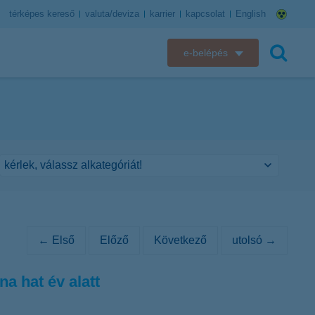
térképes kereső
valuta/deviza
karrier
kapcsolat
English
e-belépés
K&H e-bank
keresés
K&H e-posta
K&H elektronikus postaláda
K&H web Electra
K&H Biztosító ügyfélportál
← Első
Előző
Következő
utolsó →
K&H SZÉP Kártya
a hat év alatt
K&H e-kártyafelület