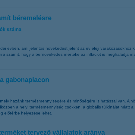
zámít béremelésre
árók száma
 idei évben, ami jelentős növekedést jelent az év eleji várakozásokhoz 
arra számít, hogy a bérnövekedés mértéke az inflációt is meghaladja m
s a gabonapiacon
i, amely hazánk termésmennyiségére és minőségére is hatással van. A 
özben a helyi termésmennyiség csökken, a globális túlkínálat miatt a 
g előtérbe helyezése lehet.
terméket tervező vállalatok aránya