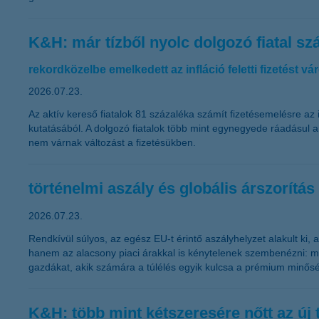
K&H: már tízből nyolc dolgozó fiatal s
rekordközelbe emelkedett az infláció feletti fizetést v
2026.07.23.
Az aktív kereső fiatalok 81 százaléka számít fizetésemelésre az
kutatásából. A dolgozó fiatalok több mint egynegyede ráadásul 
nem várnak változást a fizetésükben.
történelmi aszály és globális árszorítá
2026.07.23.
Rendkívül súlyos, az egész EU-t érintő aszályhelyzet alakult k
hanem az alacsony piaci árakkal is kénytelenek szembenézni: mik
gazdákat, akik számára a túlélés egyik kulcsa a prémium minősé
K&H: több mint kétszeresére nőtt az új 