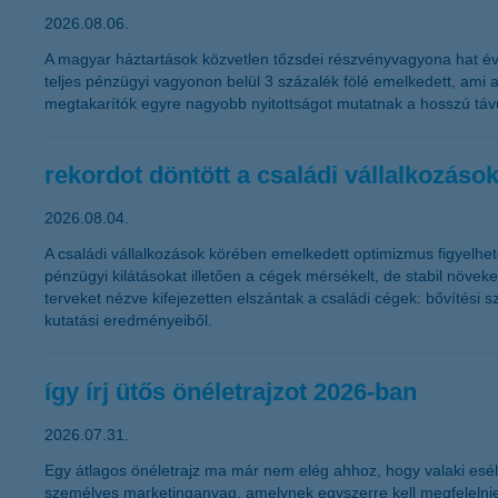
2026.08.06.
A magyar háztartások közvetlen tőzsdei részvényvagyona hat év a
teljes pénzügyi vagyonon belül 3 százalék fölé emelkedett, ami a
megtakarítók egyre nagyobb nyitottságot mutatnak a hosszú távú
rekordot döntött a családi vállalkozá
2026.08.04.
A családi vállalkozások körében emelkedett optimizmus figyelhet
pénzügyi kilátásokat illetően a cégek mérsékelt, de stabil növe
terveket nézve kifejezetten elszántak a családi cégek: bővítési 
kutatási eredményeiből.
így írj ütős önéletrajzot 2026-ban
2026.07.31.
Egy átlagos önéletrajz ma már nem elég ahhoz, hogy valaki esély
személyes marketinganyag, amelynek egyszerre kell megfelelnie 