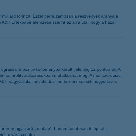
K&H token megújítás
r milliárd forintot. Ezzel párhuzamosan a részvények aránya a
A K&H Értékpapír elemzése szerint ez arra utal, hogy a hazai
rással a pozitív tartományba került, jelenleg 12 ponton áll. A
teli- és profitvárakozásokban mutatkozhat meg. A munkaerőpiaci
i a K&H nagyvállalati növekedési index idei második negyedéves
 már nem egyszerű „adatlap”, hanem tudatosan felépített,
ők elvárásainak is.