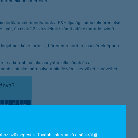
 a béremelkedés mértékét.
K&H token megújítás
k is derűlátónak mondhatóak a K&H ifjúsági index felmérés első
st vár, és csak 22 százalékuk számít attól elmaradó szintű
legjobbak közé tartozik, bár nem rekord: a csúcsérték éppen
reje a korábbinál alacsonyabb inflációnak és a
szintekkel párosulva a hitelfelvételi kedvüket is növelheti.
ához szükségesek. További információ a sütikről
itt