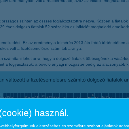
egatív tartományban volt a reálbérmutató, azaz az infláció meghaladta
k országos szinten az összes foglalkoztatottra nézve. Közben a fiatalo
29 éves dolgozó fiatalok 52 százaléka az inflációt meghaladó emelkedé
emelkedést. Ez az eredmény a felmérés 2013 óta íródó történetében a 
kos volt a fizetésemelésre számítók aránya.
n számítani lehet arra, hogy a dolgozó fiatalok többségének a vásárlóe
 a fogyasztásuk, a bővülő anyagi mozgástér pedig az alacsonyabb kamat
(cookie) használ.
a webhelyforgalmunk elemzéséhez és személyre szabott ajánlatok adás