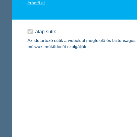
érhető el
.
alap sütik
Az idetartozó sütik a weboldal megfelelő és biztonságos
műszaki működését szolgálják.
Némiképp árnyalja az összképet, hogy a dolgozó fiataloknak több
jelenlegi nettó keresete. A pesszimisták 4 százalékos aránya 
ban és 2019 végén például a fiatalok tizede tartozott a borúlá
3 százalékot tett ki az alacsonyabb bérre számítók aránya. Mind
csökkenni fog.
K&H ifjúsági index
A 19-29 éves fiatalok elégedettségét és jövőbeli várakozásait – 
ifjúsági index, amely a K&H Egészséges Társadalomért Alapítván
korcsoport, régió, településtípus, befejezett iskolai végzettség,
között történt.