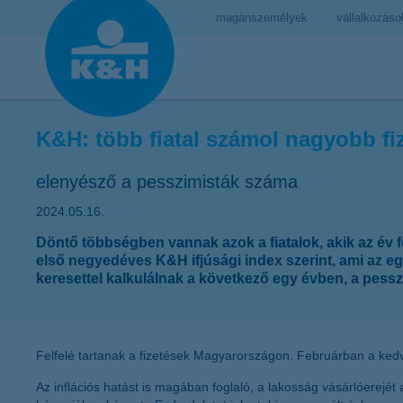
magánszemélyek
vállalkozáso
K&H: több fiatal számol nagyobb fi
elenyésző a pesszimisták száma
2024.05.16.
Döntő többségben vannak azok a fiatalok, akik az év 
első negyedéves K&H ifjúsági index szerint, ami az eg
keresettel kalkulálnak a következő egy évben, a pess
Felfelé tartanak a fizetések Magyarországon. Februárban a kedv
Az inflációs hatást is magában foglaló, a lakosság vásárlóerej