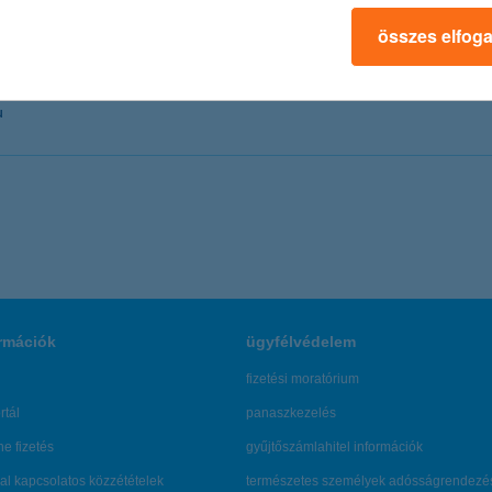
összes elfog
u
rmációk
ügyfélvédelem
fizetési moratórium
rtál
panaszkezelés
ne fizetés
gyűjtőszámlahitel információk
al kapcsolatos közzétételek
természetes személyek adósságrendezé