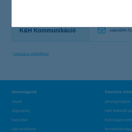
Kapcsolattartó
K&H Kommunikáció
sajto@kh.h
vissza a cikkekhez
társaságunk
hasznos info
rólunk
pénzügyi tippek
cégcsoport
K&H fejlesztői po
kapcsolat
biztonságos onli
jogi nyilatkozat
fenntarthatóságg