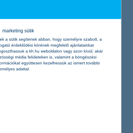
marketing sütik
ek a sütik segítenek abban, hogy személyre szabott, a
togató érdeklődési körének megfelelő ajánlatainkat
goszthassuk a kh.hu weboldalon vagy azon kívül, akár
zösségi média felületeken is, valamint a böngészési
melkedések ellenére azzal számol, hogy nem fog változni a
formációkat együttesen kezelhessük az ismert további
dményeit nézve ennél voltak jóval magasabb arányok is, 2013-
emélyes adattal.
lletve 2022 és 2023 második negyedévében -, amikor mindössze 2-
etkort betöltők nettó jövedelme 26 éves korukra valóban
atással, egészséggel, családdal kapcsolatban - vizsgálja a K&H
országi 19-29 éves városi lakosság összetételét nem,
ár maximuma +/- 5,7 százalék. Az adatfelvétel 2024. február 9-19.