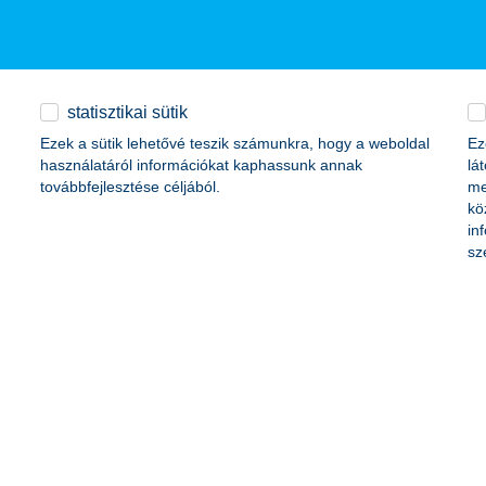
statisztikai sütik
Ezek a sütik lehetővé teszik számunkra, hogy a weboldal
Ez
használatáról információkat kaphassunk annak
lá
továbbfejlesztése céljából.
me
kö
 mint az ötöde - 22 százaléka - a teljes gazdaságban látható fizetése
in
azonban lényegében marginálisnak mondható: a kutatás hosszú távú ere
sz
tók közé. Emellett akadtak olyan negyedévek is - például 2017 végén, i
ehhez hozzájárul az is, hogy az SZJA mentességet biztosító 25 éves él
többek között a lakhatással, munkával, előrelépési lehetőségekkel, okt
y megrendelésére készült. A minta összetétele reprezentálja a magyar
 gazdasági aktivitás alapján. A felmérésben 300 fő vett részt, a hibahat