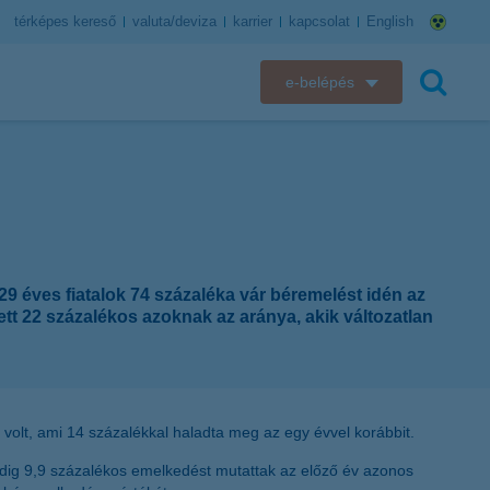
térképes kereső
valuta/deviza
karrier
kapcsolat
English
e-belépés
K&H e-bank
keresés
K&H e-posta
K&H elektronikus postaláda
9 éves fiatalok 74 százaléka vár béremelést idén az
K&H web Electra
tt 22 százalékos azoknak az aránya, akik változatlan
K&H Biztosító ügyfélportál
K&H SZÉP Kártya
volt, ami 14 százalékkal haladta meg az egy évvel korábbit.
K&H e-kártyafelület
edig 9,9 százalékos emelkedést mutattak az előző év azonos