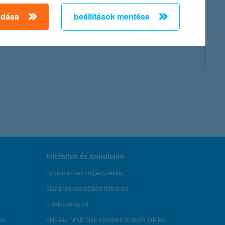
adása
beállítások mentése
feltételek és kondíciók
hirdetmények / díjjegyzékek
általános szerződési feltételek
üzletszabályzat
se
aktuális, MNB által közzétett BUBOR értékek