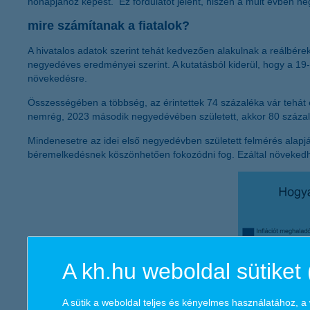
hónapjához képest. Ez fordulatot jelent, hiszen a múlt évben n
mire számítanak a fiatalok?
A hivatalos adatok szerint tehát kedvezően alakulnak a reálbére
negyedéves eredményei szerint. A kutatásból kiderül, hogy a 19-
növekedésre.
Összességében a többség, az érintettek 74 százaléka vár tehát 
nemrég, 2023 második negyedévében született, akkor 80 százalé
Mindenesetre az idei első negyedévben született felmérés alapjá
béremelkedésnek köszönhetően fokozódni fog. Ezáltal növekedhet
A kh.hu weboldal sütiket 
A sütik a weboldal teljes és kényelmes használatához, 