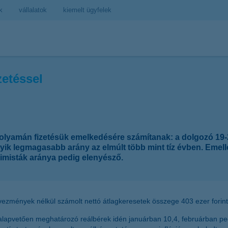
k
vállalatok
kiemelt ügyfelek
zetéssel
folyamán fizetésük emelkedésére számítanak: a dolgozó 19-2
yik legmagasabb arány az elmúlt több mint tíz évben. Emelle
zimisták aránya pedig elenyésző.
ezmények nélkül számolt nettó átlagkeresetek összege 403 ezer forint 
ét alapvetően meghatározó reálbérek idén januárban 10,4, februárban p