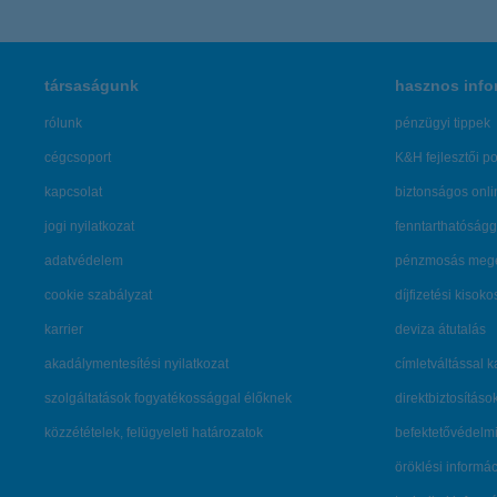
társaságunk
hasznos info
rólunk
pénzügyi tippek
cégcsoport
K&H fejlesztői po
kapcsolat
biztonságos onli
jogi nyilatkozat
fenntarthatóságg
adatvédelem
pénzmosás mege
cookie szabályzat
díjfizetési kisoko
karrier
deviza átutalás
akadálymentesítési nyilatkozat
címletváltással 
szolgáltatások fogyatékossággal élőknek
direktbiztosításo
közzétételek, felügyeleti határozatok
befektetővédelmi
öröklési informá