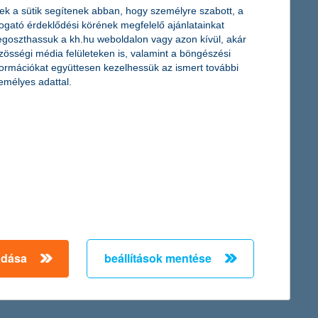
ek a sütik segítenek abban, hogy személyre szabott, a
togató érdeklődési körének megfelelő ajánlatainkat
tő gyorsított belépést - biztosít a június 14-15-i
Comic Con
goszthassuk a kh.hu weboldalon vagy azon kívül, akár
zösségi média felületeken is, valamint a böngészési
formációkat együttesen kezelhessük az ismert további
g sosem hallott tartalmat juttasson el a zenerajongókhoz.
emélyes adattal.
napok. A K&H-val közösen most olyan élményeket kínálunk,
 tette hozzá Szalkai Réka, a Mastercard Magyarországért és
adása
beállítások mentése