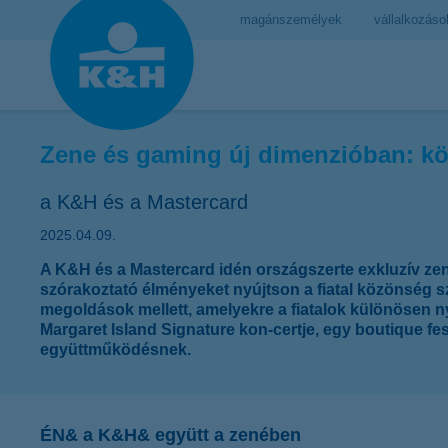
magánszemélyek
vállalkozáso
Zene és gaming új dimenzióban: kö
a K&H és a Mastercard
2025.04.09.
A K&H és a Mastercard idén országszerte exkluzív zen
szórakoztató élményeket nyújtson a fiatal közönség s
megoldások mellett, amelyekre a fiatalok különösen n
Margaret Island Signature kon-certje, egy boutique f
együttműködésnek.
ÉN& a K&H& együtt a zenében