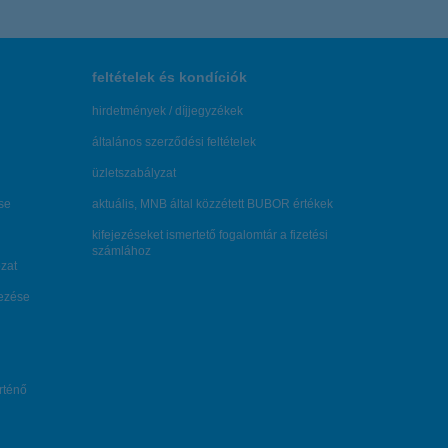
feltételek és kondíciók
hirdetmények / díjjegyzékek
általános szerződési feltételek
üzletszabályzat
se
aktuális, MNB által közzétett BUBOR értékek
kifejezéseket ismertető fogalomtár a fizetési
számlához
zat
dezése
örténő