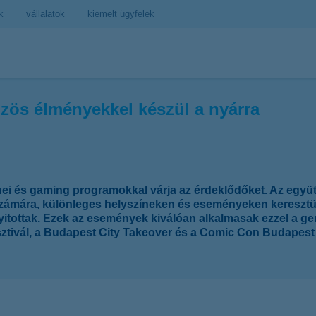
k
vállalatok
kiemelt ügyfelek
zös élményekkel készül a nyárra
ei és gaming programokkal várja az érdeklődőket. Az együt
zámára, különleges helyszíneken és eseményeken keresztül.
yitottak. Ezek az események kiválóan alkalmasak ezzel a ge
esztivál, a Budapest City Takeover és a Comic Con Budapest