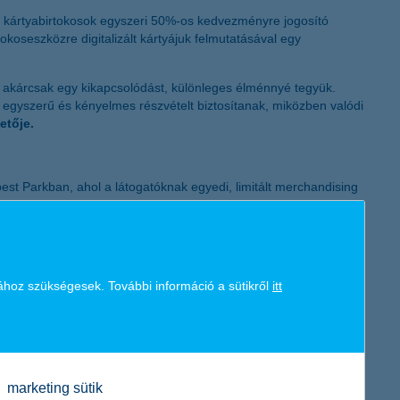
K&H token megújítás
H kártyabirtokosok egyszeri 50%-os kedvezményre jogosító
okoseszközre digitalizált kártyájuk felmutatásával egy
, akárcsak egy kikapcsolódást, különleges élménnyé tegyük.
egyszerű és kényelmes részvételt biztosítanak, miközben valódi
etője.
est Parkban, ahol a látogatóknak egyedi, limitált merchandising
míg a nyári szezon során a K&H által támogatott
After Party
ar zenészek mutatkoznak be exkluzív közegben, limitált
leges koncerthelyszínekké. A főszponzor K&H saját
ához szükségesek. További információ a sütikről
itt
s koncertek, és sosem látott helyszíni események várják a
vezhetik a különleges koncertet a rajongók, a nyitóeseményen
marketing sütik
yílt egyedi pólók, vászontáskák és dedikált fotóalbumok