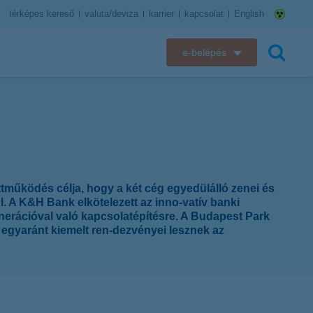
térképes kereső
valuta/deviza
karrier
kapcsolat
English
e-belépés
K&H e-bank
keresés
K&H e-posta
K&H elektronikus postaláda
tműködés célja, hogy a két cég egyedülálló zenei és
K&H web Electra
 A K&H Bank elkötelezett az inno-vatív banki
nerációval való kapcsolatépítésre. A Budapest Park
K&H Biztosító ügyfélportál
 egyaránt kiemelt ren-dezvényei lesznek az
K&H SZÉP Kártya
K&H e-kártyafelület