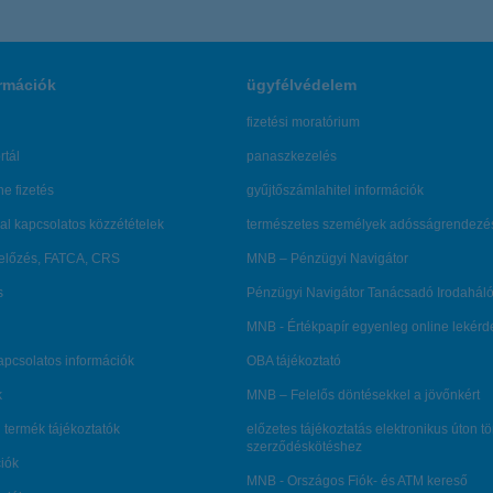
rmációk
ügyfélvédelem
fizetési moratórium
rtál
panaszkezelés
ne fizetés
gyűjtőszámlahitel információk
al kapcsolatos közzétételek
természetes személyek adósságrendezé
lőzés, FATCA, CRS
MNB – Pénzügyi Navigátor
s
Pénzügyi Navigátor Tanácsadó Irodaháló
MNB - Értékpapír egyenleg online lekér
kapcsolatos információk
OBA tájékoztató
k
MNB – Felelős döntésekkel a jövőnkért
 termék tájékoztatók
előzetes tájékoztatás elektronikus úton t
szerződéskötéshez
ciók
MNB - Országos Fiók- és ATM kereső