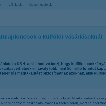
k
vállalatok
kiemelt ügyfelek
atulajdonosok a külföldi vásárlásoknál
ánlatot a K&H, ami lehetővé teszi, hogy külföldi bankkárty
karítást érhetnek el: tavaly több mint 80 millió forintot kap
t jelentős megtakarítást biztosíthatnak azoknak, akik külf
anzakciókat eladási devizaárfolyamon számolja el. Mivel a kártyatársas
 a helyi pénznem használata javasolt a fizetés során, mert ha a terminál