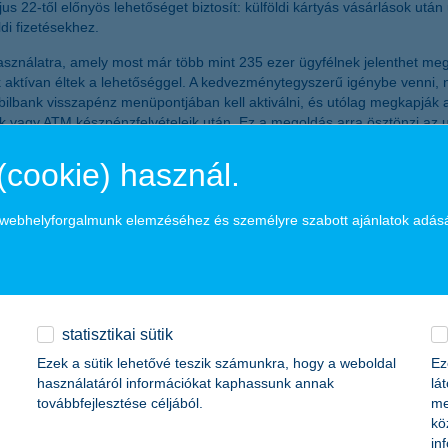
22-től előnyös lehetőséget biztosít: külföldi kártyás vásárlások után 
ldi fizetésekhez.
ahasználatra, amely most már több mint 235 ezer ügyfélnek jelenthet me
leink aktívan éltek a lehetőséggel. A kedvezménytegyszerű igénybe venni
bank visszapénz menüpontjában kell aktiválni, és utólag megkapják a vi
saik vagy ATM készpénzfelvételeik után. Ez a megoldás arra ösztönzi a
cher Zoltán, a K&H Lakossági ügyfél szegmens marketing vezet
(cookie) használ.
mivel a bank saját devizaárfolyamán váltja át az összeget, és az ATM-üz
a webhelyforgalmunk elemzéséhez és személyre szabott ajánlatok adás
 vagy szolgáltatóknál nem elérhető az elektronikus fizetés.
izetés a legtöbb európai országban és egyre több távolabbi úti célon i
l tartani az utazónak arra az esetre, ha a mobilfizetés mégsem lenne l
statisztikai sütik
 felfüggesztésére, így az ügyfél azt is megteheti, hogy csak akkor en
Ezek a sütik lehetővé teszik számunkra, hogy a weboldal
Ez
s visszaélések kockázata is magasabb lehet. A bank emellett javasolja, 
használatáról információkat kaphassunk annak
lá
tve jelezze a bank felé, hogy külföldön tartózkodik, így elkerülhető, h
továbbfejlesztése céljából.
me
kö
in