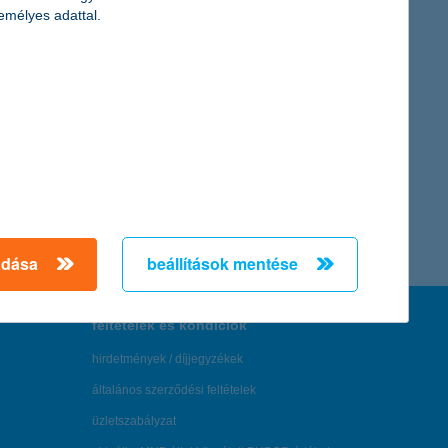
emélyes adattal.
adása
beállítások mentése
feltételek és kondíciók
hirdetmények / díjjegyzékek
általános szerződési feltételek
üzletszabályzat