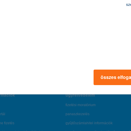
sz
u
összes elfog
rmációk
ügyfélvédelem
fizetési moratórium
rtál
panaszkezelés
ne fizetés
gyűjtőszámlahitel információk