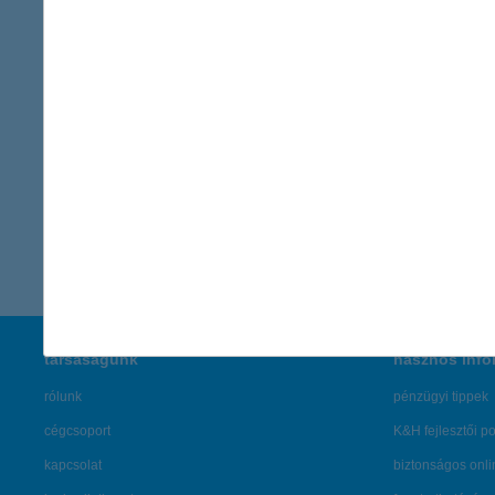
Kapcsolattartó
K&H Kommunikáció
sajto@kh.h
vissza a cikkekhez
társaságunk
hasznos info
rólunk
pénzügyi tippek
cégcsoport
K&H fejlesztői po
kapcsolat
biztonságos onli