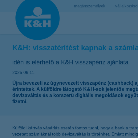
magánszemélyek
vállalkozáso
K&H: visszatérítést kapnak a száml
idén is elérhető a K&H visszapénz ajánlata
2025.06.11.
Újra bevezeti az úgynevezett visszapénz (cashback) aj
érintettek. A külföldre látogató K&H-sok jelentős megta
devizaváltás és a korszerű digitális megoldások együt
fizetni.
Külföldi kártyás vásárlás esetén fontos tudni, hogy a bank a tr
vezetett számláknál több devizaváltás is történhet. Emiatt mindig