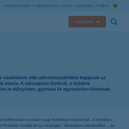
térképes kereső
valuta/deviza
karrier
kapcsolat
English
e-belépés
K&H e-bank
keresés
K&H e-posta
K&H elektronikus postaláda
ás vásárlások után pénzvisszatérítést kapjanak az
K&H web Electra
tak vissza. A visszapénz-funkció, a tudatos
öldön is előnyösen, gyorsan és egyszerűen kívánnak
K&H Biztosító ügyfélportál
K&H SZÉP Kártya
ágok jellemzően euróban vagy dollárban számolnak, a forintban
K&H e-kártyafelület
 forintban kínálja fel az összeget - dinamikus valutaváltás -, az