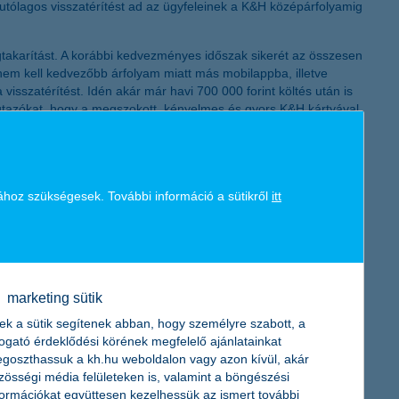
utólagos visszatérítést ad az ügyfeleinek a K&H középárfolyamig
K&H token megújítás
gtakarítást. A korábbi kedvezményes időszak sikerét az összesen
, nem kell kedvezőbb árfolyam miatt más mobilappba, illetve
sszatérítést. Idén akár már havi 700 000 forint költés után is
z utazókat, hogy a megszokott, kényelmes és gyors K&H kártyával
ője.
emeltető is felszámíthat külön díjat. A készpénzhasználat ezért
ához szükségesek. További információ a sütikről
itt
s elérhető, az érintésmentes fizetési technológia pedig gyors és
ehetséges valamiért.
marketing sütik
gedélyezi a tranzakciókat, amikor valóban használni szeretné a
ek a sütik segítenek abban, hogy személyre szabott, a
hogy az ügyfél utazás előtt ellenőrizze bankkártyája
togató érdeklődési körének megfelelő ajánlatainkat
ogy a szokatlan tranzakciók automatikus tiltást vonjanak maguk
goszthassuk a kh.hu weboldalon vagy azon kívül, akár
zösségi média felületeken is, valamint a böngészési
formációkat együttesen kezelhessük az ismert további