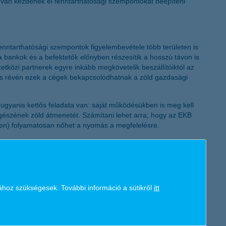
tívan kezdenek el fenntarthatósági szempontokat beépíteni
K&H token megújítás
enntarthatósági szempontok figyelembevétele több területen is
 a bankok és a befektetők előnyben részesítik a hosszú távon is
tközi partnerek egyre inkább megkövetelik beszállítóiktól az
dés révén ezek a cégek bekapcsolódhatnak a zöld gazdasági
ugyanis kettős feladata van: saját működésükben is meg kell
 egészének zöld átmenetét. Számítani lehet arra, hogy az EKB
ken) folyamatosan nőhet a nyomás a megfelelésre.
sekkel csökkenti saját környezeti terhelését, egyre nagyobb
ához szükségesek. További információ a sütikről
itt
lyek időben beépítik működésükbe az ESG-szempontokat, előnybe
 csak finanszírozóként, hanem tanácsadó partnerként is