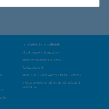
feltételek és kondíciók
hirdetmények / díjjegyzékek
általános szerződési feltételek
üzletszabályzat
se
aktuális, MNB által közzétett BUBOR értékek
kifejezéseket ismertető fogalomtár a fizetési
számlához
zat
dezése