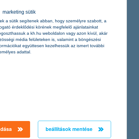
mcsak a jövőbeni megfelelési kényszereket kerülik el, hanem
tosabb záloga.
marketing sütik
ek a sütik segítenek abban, hogy személyre szabott, a
togató érdeklődési körének megfelelő ajánlatainkat
goszthassuk a kh.hu weboldalon vagy azon kívül, akár
zösségi média felületeken is, valamint a böngészési
formációkat együttesen kezelhessük az ismert további
emélyes adattal.
lt vagyon pedig meghaladja az 1000 milliárd forintot, amellyel a
adása
beállítások mentése