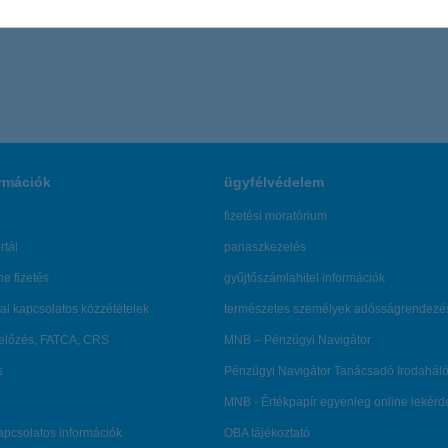
rmációk
ügyfélvédelem
fizetési moratórium
rtál
panaszkezelés
ne fizetés
gyűjtőszámlahitel információk
al kapcsolatos közzétételek
természetes személyek adósságrendezé
lőzés, FATCA, CRS
MNB – Pénzügyi Navigátor
s
Pénzügyi Navigátor Tanácsadó Irodaháló
MNB - Értékpapír egyenleg online lekér
kapcsolatos információk
OBA tájékoztató