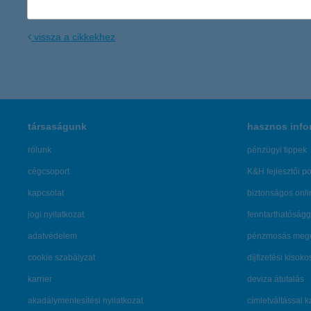
vissza a cikkekhez
társaságunk
hasznos info
rólunk
pénzügyi tippek
cégcsoport
K&H fejlesztői po
kapcsolat
biztonságos onli
jogi nyilatkozat
fenntarthatóságg
adatvédelem
pénzmosás mege
cookie szabályzat
díjfizetési kisoko
karrier
deviza átutalás
akadálymentesítési nyilatkozat
címletváltással 