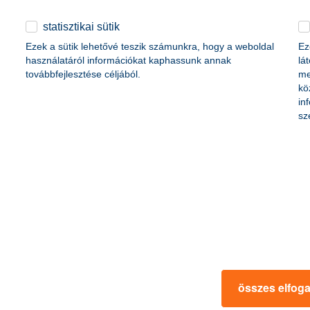
es megvárni a határidőt. Azok a vállalkozások, amelyek most lépnek, ne
arthatóságba való befektetés a jövő versenyképességének egyik legbiz
statisztikai sütik
Ezek a sütik lehetővé teszik számunkra, hogy a weboldal
Ez
használatáról információkat kaphassunk annak
lá
továbbfejlesztése céljából.
me
hitelállománnyal rendelkezett;
kö
belül duplája a hagyományos hitelek
in
sz
130 milliárd forint értékben kötött
,3 milliárd forint finanszírozást nyújtott tisztán elektromos autókra.
híján 62 százaléka a bank által kezelt 31 felelős alapba irányult, a keze
összes elfog
u