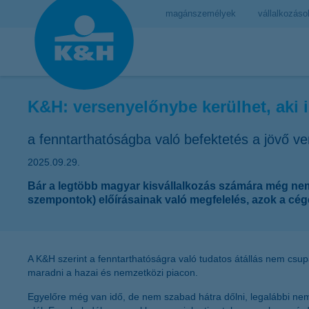
magánszemélyek
vállalkozáso
K&H: versenyelőnybe kerülhet, aki 
a fenntarthatóságba való befektetés a jövő v
2025.09.29.
Bár a legtöbb magyar kisvállalkozás számára még nem s
szempontok) előírásainak való megfelelés, azok a cég
A K&H szerint a fenntarthatóságra való tudatos átállás nem csu
maradni a hazai és nemzetközi piacon.
Egyelőre még van idő, de nem szabad hátra dőlni, legalábbi ne