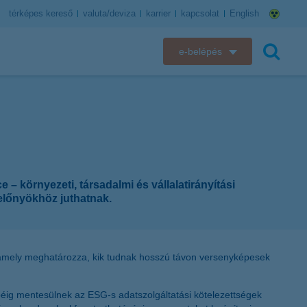
térképes kereső
valuta/deviza
karrier
kapcsolat
English
e-belépés
K&H e-bank
keresés
K&H e-posta
K&H elektronikus postaláda
 környezeti, társadalmi és vállalatirányítási
K&H web Electra
 előnyökhöz juthatnak.
K&H Biztosító ügyfélportál
K&H SZÉP Kártya
, amely meghatározza, kik tudnak hosszú távon versenyképesek
K&H e-kártyafelület
péig mentesülnek az ESG-s adatszolgáltatási kötelezettségek