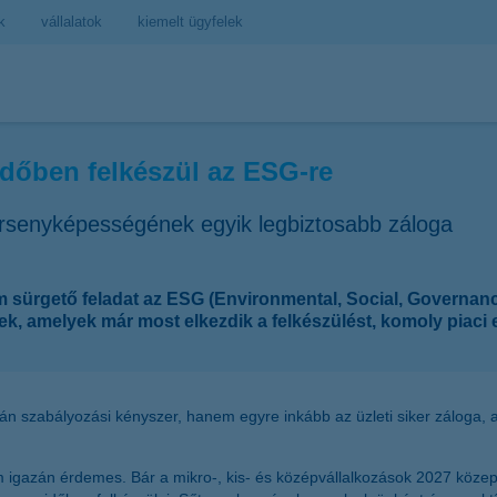
k
vállalatok
kiemelt ügyfelek
időben felkészül az ESG-re
ersenyképességének egyik legbiztosabb záloga
ürgető feladat az ESG (Environmental, Social, Governance –
ek, amelyek már most elkezdik a felkészülést, komoly piaci
pán szabályozási kényszer, hanem egyre inkább az üzleti siker záloga
m igazán érdemes. Bár a mikro-, kis- és középvállalkozások 2027 köze