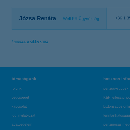
Józsa Renáta
+36 1 3
Well PR Ügynökség
vissza a cikkekhez
társaságunk
hasznos info
rólunk
pénzügyi tippek
cégcsoport
K&H fejlesztői po
kapcsolat
biztonságos onli
jogi nyilatkozat
fenntarthatóságg
adatvédelem
pénzmosás mege