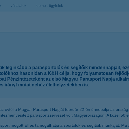
k
vállalatok
kiemelt ügyfelek
zik leginkább a parasportolók és segítőik mindennapjait, ezé
tolókhoz hasonlóan a K&H célja, hogy folyamatosan fejlődjö
at Pénzintézeteként az első Magyar Parasport Napja alkalm
és irányt mutat nehéz élethelyzetekben is.
az évtől a Magyar Parasport Napját február 22-én ünnepelje az ország.
intézményesített parasportszervezet volt Magyarországon. A közel 50 év
rt mögött áll és támogathatja a sportolók és segítőik munkáját. Ma a