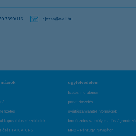
50 7390/116
r.jozsa@well.hu
rmációk
ügyfélvédelem
fizetési moratórium
rtál
panaszkezelés
ne fizetés
gyűjtőszámlahitel információk
al kapcsolatos közzétételek
természetes személyek adósságrendezé
lőzés, FATCA, CRS
MNB – Pénzügyi Navigátor