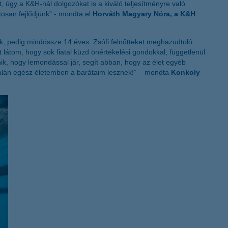
 úgy a K&H-nál dolgozókat is a kiváló teljesítményre való
K&H token megújítás
tosan fejlődjünk” - mondta el
Horváth Magyary Nóra, a K&H
, pedig mindössze 14 éves. Zsófi felnőtteket meghazudtoló
látom, hogy sok fiatal küzd önértékelési gondokkal, függetlenül
nik, hogy lemondással jár, segít abban, hogy az élet egyéb
 talán egész életemben a barátaim lesznek!” – mondta
Konkoly