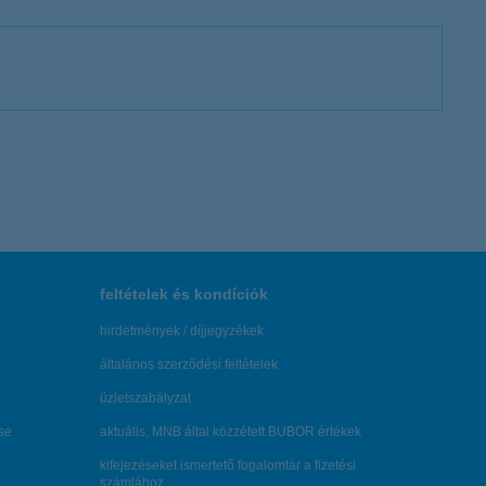
feltételek és kondíciók
hirdetmények / díjjegyzékek
általános szerződési feltételek
üzletszabályzat
se
aktuális, MNB által közzétett BUBOR értékek
kifejezéseket ismertető fogalomtár a fizetési
számlához