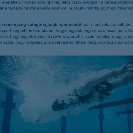
gy lehetetlen, minden álmunk megvalósítható. Ahogyan a parasportolókat,
ár a társadalmi szerepvállalásunkról, a célunk mindig az, hogy folyama
am reménység kategóriájának nyertesétől
már most sokat tanulhatunk
„A sport segített nekem abban, hogy nagyobb legyen az önbizalmam. Azt 
ekik, hogy tegyék életük részévé a sportot! Hiszen, ha elsőre úgy is tű
etem azt is, hogy rengeteg jó embert ismerhettem meg, akik közül sokan