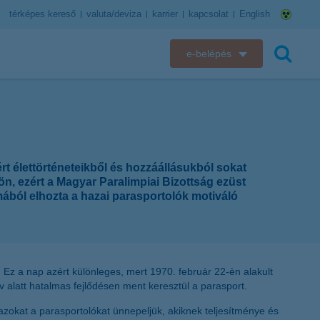
térképes kereső
valuta/deviza
karrier
kapcsolat
English
e-belépés
K&H e-bank
keresés
K&H e-posta
K&H elektronikus postaláda
rt élettörténeteikből és hozzáállásukból sokat
n, ezért a Magyar Paralimpiai Bizottság ezüst
K&H web Electra
ából elhozta a hazai parasportolók motiváló
K&H Biztosító ügyfélportál
K&H SZÉP Kártya
 Ez a nap azért különleges, mert 1970. február 22-èn alakult
 alatt hatalmas fejlődésen ment keresztül a parasport.
K&H e-kártyafelület
zokat a parasportolókat ünnepeljük, akiknek teljesítménye és