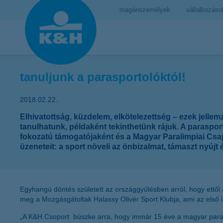
magánszemélyek
vállalkozáso
tanuljunk a parasportolóktól!
2018.02.22.
Elhivatottság, küzdelem, elkötelezettség – ezek jellem
tanulhatunk, példaként tekinthetünk rájuk. A paraspor
fokozatú támogatójaként és a Magyar Paralimpiai Csap
üzeneteit: a sport növeli az önbizalmat, támaszt nyújt 
Egyhangú döntés született az országgyűlésben arról, hogy ettől 
meg a Mozgásgátoltak Halassy Olivér Sport Klubja, ami az első 
„A K&H Csoport büszke arra, hogy immár 15 éve a magyar paraspo