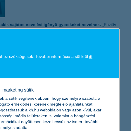
akik sajátos nevelési igényű gyerekeket nevelnek:
„Pozitív
m magunkban, az álmainkban és a céljainkban. Kriszti balesete
ők is találják meg, legyen az a sport vagy bármi más. Soha ne
ban
.
 bal lábát. Éva pozitív hozzáállása, küzdelme mindannyiunk
ához szükségesek. További információ a sütikről
itt
hogyan lehet kihozni a maximumot. Ha ezt követjük, látni fogjuk,
előbb vagy utóbb meglesz a gyümölcse!” – biztatott mindenkit
marketing sütik
ek a sütik segítenek abban, hogy személyre szabott, a
togató érdeklődési körének megfelelő ajánlatainkat
goszthassuk a kh.hu weboldalon vagy azon kívül, akár
zösségi média felületeken is, valamint a böngészési
formációkat együttesen kezelhessük az ismert további
emélyes adattal.