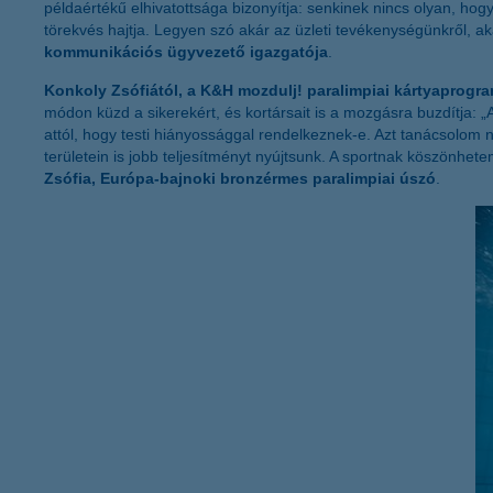
példaértékű elhivatottsága bizonyítja: senkinek nincs olyan, ho
törekvés hajtja. Legyen szó akár az üzleti tevékenységünkről, ak
kommunikációs ügyvezető igazgatója
.
Konkoly Zsófiától, a K&H mozdulj! paralimpiai kártyaprogr
módon küzd a sikerekért, és kortársait is a mozgásra buzdítja: 
attól, hogy testi hiányossággal rendelkeznek-e. Azt tanácsolom n
területein is jobb teljesítményt nyújtsunk. A sportnak köszönh
Zsófia, Európa-bajnoki bronzérmes paralimpiai úszó
.