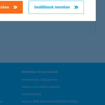
adása
beállítások mentése
feltételek és kondíciók
hirdetmények / díjjegyzékek
általános szerződési feltételek
üzletszabályzat
se
aktuális, MNB által közzétett BUBOR értékek