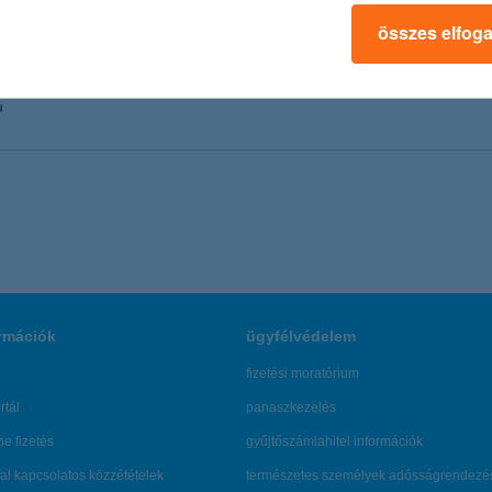
összes elfog
u
rmációk
ügyfélvédelem
fizetési moratórium
rtál
panaszkezelés
ne fizetés
gyűjtőszámlahitel információk
al kapcsolatos közzétételek
természetes személyek adósságrendezé