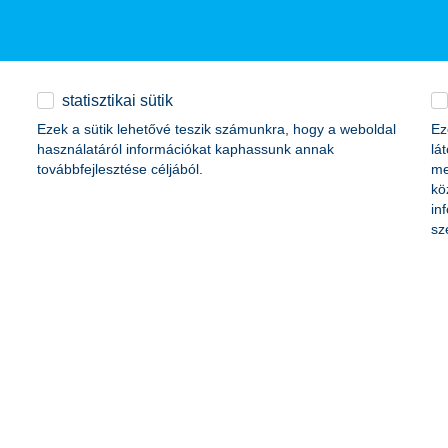
ely a jelenlegi megoldásoknál költséghatékonyabb, könnyebben kezel
rendszerbe építve egy energia tárolóeszközt alakít ki, aminek a segíts
statisztikai sütik
t tesz lehetővé a digitális világban
Ezek a sütik lehetővé teszik számunkra, hogy a weboldal
Ez
időt, energiát és pénzt spórol meg
használatáról információkat kaphassunk annak
lá
al segíti összekötni a generációkat
továbbfejlesztése céljából.
me
tform
kö
 tölti le és menti el
in
ztonságosabbá teszi az intézmény és a szülők közötti kommunikációt.
sz
nzi, a felhasználó az ízlése alapján válogathat a helyek közül, egyéni 