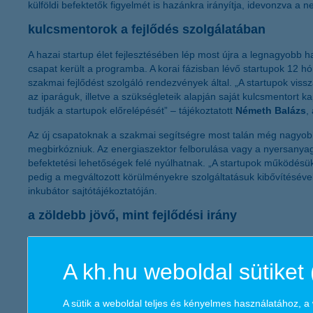
külföldi befektetők figyelmét is hazánkra irányítja, idevonzva a 
kulcsmentorok a fejlődés szolgálatában
A hazai startup élet fejlesztésében lép most újra a legnagyobb h
csapat került a programba. A korai fázisban lévő startupok 12 hó
szakmai fejlődést szolgáló rendezvények által. „A startupok viss
az iparáguk, illetve a szükségleteik alapján saját kulcsmentort k
tudják a startupok előrelépését” – tájékoztatott
Németh Balázs
,
Az új csapatoknak a szakmai segítségre most talán még nagyobb 
megbirkózniuk. Az energiaszektor felborulása vagy a nyersanya
befektetési lehetőségek felé nyúlhatnak. „A startupok működésük
pedig a megváltozott körülményekre szolgáltatásuk kibővítésével
inkubátor sajtótájékoztatóján.
a zöldebb jövő, mint fejlődési irány
A pandémia miatt az elmúlt két évben az egészségre, életmódra 
Hiszen a fenntarthatóság egyre inkább egy saját iparággá növi k
A kh.hu weboldal sütiket 
megóvását. Az új csapatok kiválasztásánál ezért kiemelt fókuszt
csapatok olyan hétköznapi problémákra keresnek új, innovatív 
azonban a természeti erőforrások megóvása mellett a társadalmi
A sütik a weboldal teljes és kényelmes használatához, 