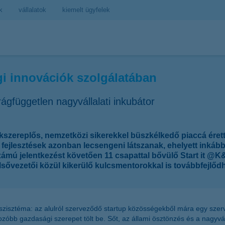
k
vállalatok
kiemelt ügyfelek
gi innovációk szolgálatában
rágfüggetlen nagyvállalati inkubátor
szereplős, nemzetközi sikerekkel büszkélkedő piaccá érett 
ejlesztések azonban lecsengeni látszanak, ehelyett inkább
ámú jelentkezést követően 11 csapattal bővülő Start it @K&
lsővezetői közül kikerülő kulcsmentorokkal is továbbfejlőd
oszisztéma: az alulról szerveződő startup közösségekből mára egy szer
zóbb gazdasági szerepet tölt be. Sőt, az állami ösztönzés és a nagyváll