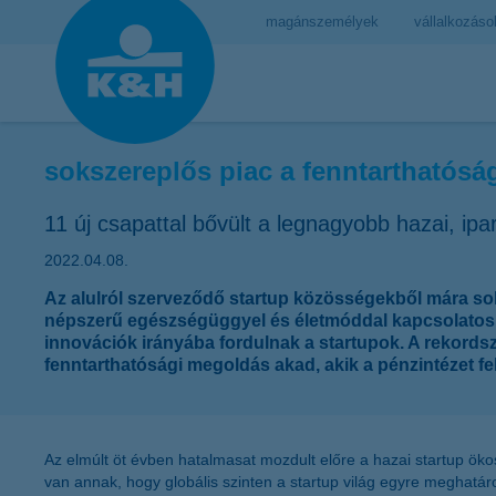
magánszemélyek
vállalkozáso
sokszereplős piac a fenntarthatósá
11 új csapattal bővült a legnagyobb hazai, ipa
2022.04.08.
Az alulról szerveződő startup közösségekből mára sok
népszerű egészségüggyel és életmóddal kapcsolatos f
innovációk irányába fordulnak a startupok. A rekordsz
fenntarthatósági megoldás akad, akik a pénzintézet fe
Az elmúlt öt évben hatalmasat mozdult előre a hazai startup ök
van annak, hogy globális szinten a startup világ egyre meghatáro