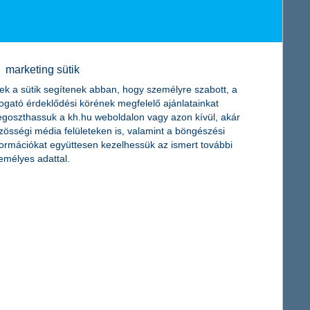
hető és alacsonyabb energiaigényű
égével áthidalható a napi energiaár ingadozás
marketing sütik
ek a sütik segítenek abban, hogy személyre szabott, a
togató érdeklődési körének megfelelő ajánlatainkat
goszthassuk a kh.hu weboldalon vagy azon kívül, akár
zösségi média felületeken is, valamint a böngészési
formációkat együttesen kezelhessük az ismert további
emélyes adattal.
promóciók és akciók közül is választhat