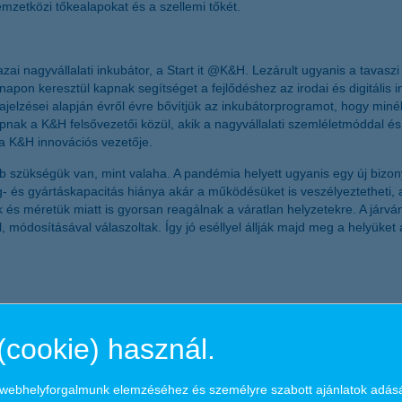
nemzetközi tőkealapokat és a szellemi tőkét.
azai nagyvállalati inkubátor, a Start it @K&H. Lezárult ugyanis a tavasz
napon keresztül kapnak segítséget a fejlődéshez az irodai és digitális i
zajelzései alapján évről évre bővítjük az inkubátorprogramot, hogy miné
apnak a K&H felsővezetői közül, akik a nagyvállalati szemléletmóddal és 
 a K&H innovációs vezetője.
szükségük van, mint valaha. A pandémia helyett ugyanis egy új bizonyt
g- és gyártáskapacitás hiánya akár a működésüket is veszélyeztetheti,
 és méretük miatt is gyorsan reagálnak a váratlan helyzetekre. A járvá
, módosításával válaszoltak. Így jó eséllyel állják majd meg a helyüket
fókuszáló megoldások kaptak kiemelt szerepet. Most viszont sok csapat
i magát. „A K&H stratégiájának meghatározó része, hogy fenntarthatósá
(cookie) használ.
 kaptak a fenntarthatósági megoldások, 3 startup kifejezetten ennek je
válaszokat, mint az elektromos autók akkumulátorának újrahasznosítás
 értékek - így például a tanulási lehetőségek és a nemi esélyegyenlős
a webhelyforgalmunk elemzéséhez és személyre szabott ajánlatok adás