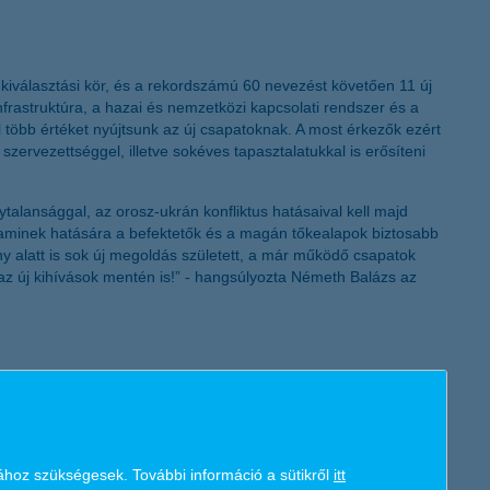
K&H token megújítás
i kiválasztási kör, és a rekordszámú 60 nevezést követően 11 új
nfrastruktúra, a hazai és nemzetközi kapcsolati rendszer és a
l több értéket nyújtsunk az új csapatoknak. A most érkezők ezért
szervezettséggel, illetve sokéves tapasztalatukkal is erősíteni
alansággal, az orosz-ukrán konfliktus hatásaival kell majd
 aminek hatására a befektetők és a magán tőkealapok biztosabb
ny alatt is sok új megoldás született, a már működő csapatok
 az új kihívások mentén is!” - hangsúlyozta Németh Balázs az
 a társadalmi és környezeti szerepvállalás irányába lép tovább.
gi stratégiája keretében segítse a környezeti értékek
gyében került be az inkubátorba” - tette hozzá Németh Balázs. A
a vagy a vízszennyezés automatizált elemzése. A jövőben
ég - is egyre hangsúlyosabb szerepet kaphatnak.
ához szükségesek. További információ a sütikről
itt