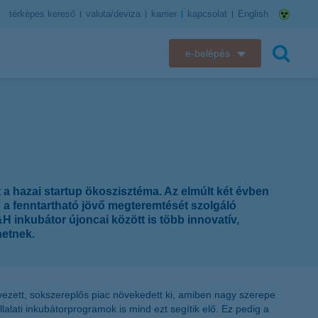
térképes kereső
valuta/deviza
karrier
kapcsolat
English
e-belépés
K&H e-bank
keresés
K&H e-posta
K&H elektronikus postaláda
a hazai startup ökoszisztéma. Az elmúlt két évben
K&H web Electra
 a fenntartható jövő megteremtését szolgáló
H inkubátor újoncai között is több innovatív,
K&H Biztosító ügyfélportál
hetnek.
K&H SZÉP Kártya
vezett, sokszereplős piac növekedett ki, amiben nagy szerepe
K&H e-kártyafelület
alati inkubátorprogramok is mind ezt segítik elő. Ez pedig a