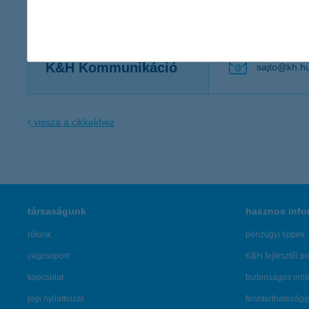
Kapcsolattartó
K&H Kommunikáció
sajto@kh.h
vissza a cikkekhez
társaságunk
hasznos info
rólunk
pénzügyi tippek
cégcsoport
K&H fejlesztői po
kapcsolat
biztonságos onli
jogi nyilatkozat
fenntarthatóságg