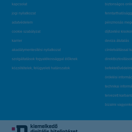
kapcsolat
biztonságos onli
jogi nyilatkozat
fenntarthatóságg
adatvédelem
pénzmosás mege
cookie szabályzat
díjfizetési kisoko
karrier
deviza átutalás
akadálymentesítési nyilatkozat
címletváltással 
szolgáltatások fogyatékossággal élőknek
direktbiztosításo
közzétételek, felügyeleti határozatok
befektetővédelmi
öröklési informá
technikai inform
tervezett karban
bizalmi vagyon