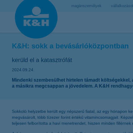
magánszemélyek
vállalkozáso
K&H: sokk a bevásárlóközpontban
kerüld el a katasztrófát
2024.09.24.
Mindenki szembesülhet hirtelen támadt költségekkel, 
a másikra megcsappan a jövedelem. A K&H rendhagyó 
Sokkoló helyzetbe került egy népszerű fiatal, az egy hónapon k
megvásárolt, több tízezer forint értékű vitamincsomagjait. Képzel
teljesen felborította a havi menetrendet, hiszen minden fillérnek