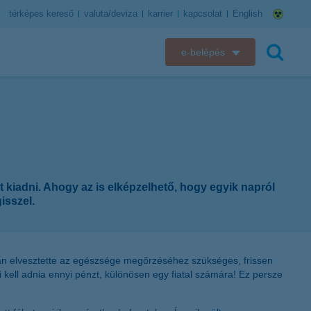
térképes kereső
valuta/deviza
karrier
kapcsolat
English
e-belépés
K&H e-bank
keresés
K&H e-posta
K&H elektronikus postaláda
 kiadni. Ahogy az is elképzelhető, hogy egyik napról
K&H web Electra
isszel.
K&H Biztosító ügyfélportál
K&H SZÉP Kártya
tban elvesztette az egészsége megőrzéséhez szükséges, frissen
ki kell adnia ennyi pénzt, különösen egy fiatal számára! Ez persze
K&H e-kártyafelület