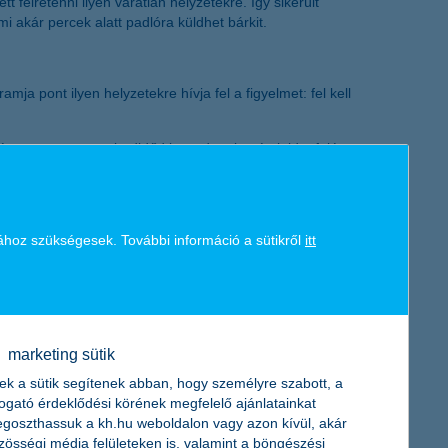
 félretenni ilyen váratlan helyzetekre. Így sikerült
K&H token megújítás
i akár percek alatt padlóra küldhet bárkit.
 pont ilyen helyzetekre hívja fel a figyelmet: fel kell
égre rengeteg szabadidőd lesz, de a bevételeid a felére vagy
díjas évek anyagi nehézségeiről, nevezetesen arról, hogy
ához szükségesek. További információ a sütikről
itt
k és az élet élvezete érdekel, de ha nem gondolsz a jövőre,
en hidegzuhanyként egy-egy sokkoló kiadás!
marketing sütik
ek a sütik segítenek abban, hogy személyre szabott, a
atérítést is kapnak az érintettek. Igen, jól hallottad – az
togató érdeklődési körének megfelelő ajánlatainkat
goszthassuk a kh.hu weboldalon vagy azon kívül, akár
j bele: spórolsz, öngondoskodsz, és még pénzt is kapsz vissza
zösségi média felületeken is, valamint a böngészési