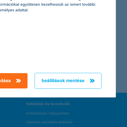
formációkat együttesen kezelhessük az ismert további
emélyes adattal.
adása
beállítások mentése
feltételek és kondíciók
hirdetmények / díjjegyzékek
általános szerződési feltételek