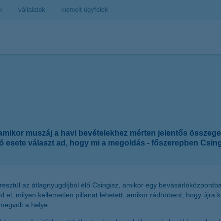
k
vállalatok
kiemelt ügyfelek
amikor muszáj a havi bevételekhez mérten jelentős összeget
esete választ ad, hogy mi a megoldás - főszerepben Csing
eresztül az átlagnyugdíjból élő Csingisz, amikor egy bevásárlóközpon
d el, milyen kellemetlen pillanat lehetett, amikor rádöbbent, hogy újra 
 megvolt a helye.