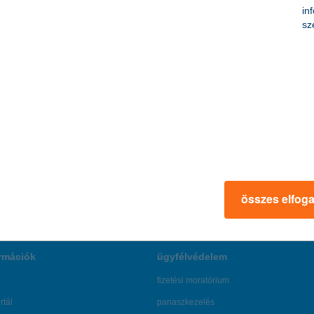
in
sz
u
összes elfog
rmációk
ügyfélvédelem
fizetési moratórium
rtál
panaszkezelés