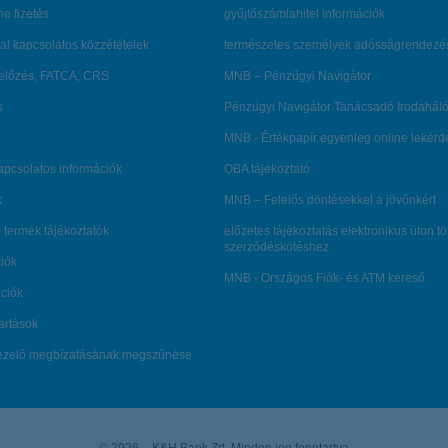
ne fizetés
gyűjtőszámlahitel információk
al kapcsolatos közzétételek
természetes személyek adósságrendezé
lőzés, FATCA, CRS
MNB – Pénzügyi Navigátor
s
Pénzügyi Navigátor Tanácsadó Irodaháló
MNB - Értékpapír egyenleg online lekér
kapcsolatos információk
OBA tájékoztató
k
MNB – Felelős döntésekkel a jövőnkért
 termék tájékoztatók
előzetes tájékoztatás elektronikus úton t
szerződéskötéshez
ciók
MNB - Országos Fiók- és ATM kereső
ációk
tartások
kezelő megbízatásának megszűnése