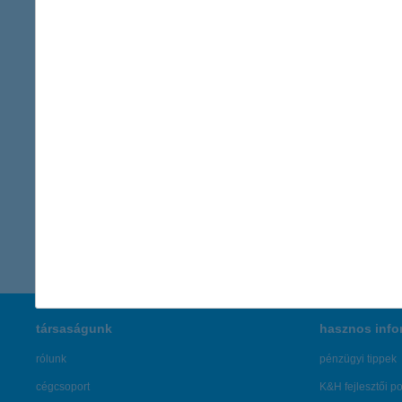
– ez tényleg a "win-win" szituáció!
Kapcsolattartó
K&H Kommunikáció
sajto@kh.h
vissza a cikkekhez
társaságunk
hasznos info
rólunk
pénzügyi tippek
cégcsoport
K&H fejlesztői po