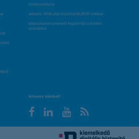
üzletszabályzat
se
aktuális, MNB által közzétett BUBOR értékek
kifejezéseket ismertető fogalomtár a fizetési
számlához
zat
dezése
örténő
kövess minket!