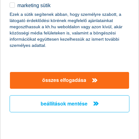
marketing sütik
Ezek a sütik segítenek abban, hogy személyre szabott, a
A középkorú autótulajdonosok többsége – 55 százaléka – saját
látogató érdeklődési körének megfelelő ajánlatainkat
elmondása szerint minden biztosítási évforduló előtt átnézi a
megoszthassuk a kh.hu weboldalon vagy azon kívül, akár
különböző biztosítók ajánlatait, hogy a legkedvezőbb megoldást
közösségi média felületeken is, valamint a böngészési
válassza. Ezzel szemben a 12 százalékuk úgy nyilatkozott, hogy
információkat együttesen kezelhessük az ismert további
soha nem vizsgálta meg más biztosítók ajánlatait – derül ki a
személyes adattal.
K&H biztos jövő felmérésből, amely a korábbi évekhez
hasonlóan 2024 utolsó negyedévében is megvizsgálta az
autóbiztosítási szokásokat a saját autóval rendelkező 30-59
évesek körében.
összes elfogadása
beállítások mentése