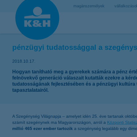
magánszemélyek
vállalkozáso
pénzügyi tudatossággal a szegénys
2018.10.17.
Hogyan tanítható meg a gyerekek számára a pénz érté
felnövekvő generáció válaszait kutatták ezekre a kérd
tudatosságának fejlesztésében és a pénzügyi kultúra
tapasztalatairól.
A Szegénység Világnapja – amelyet idén 25. éve tartanak október
számít szegénynek ma Magyarországon, arról a
Központi Statisz
millió 465 ezer ember tartozik
a szegénység legalább egy dimen