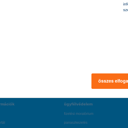
elői okos pénzügyi döntéseket hozhassanak.
in
sz
sajto@kh.hu
www.kh.hu
összes elfog
rmációk
ügyfélvédelem
fizetési moratórium
rtál
panaszkezelés