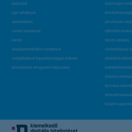
kapcsolat
biztonságos onli
jogi nyilatkozat
fenntarthatóságg
adatvédelem
pénzmosás mege
cookie szabályzat
díjfizetési kisoko
karrier
deviza átutalás
akadálymentesítési nyilatkozat
címletváltással 
szolgáltatások fogyatékossággal élőknek
direktbiztosításo
közzétételek, felügyeleti határozatok
befektetővédelmi
öröklési informá
technikai inform
tervezett karban
bizalmi vagyon