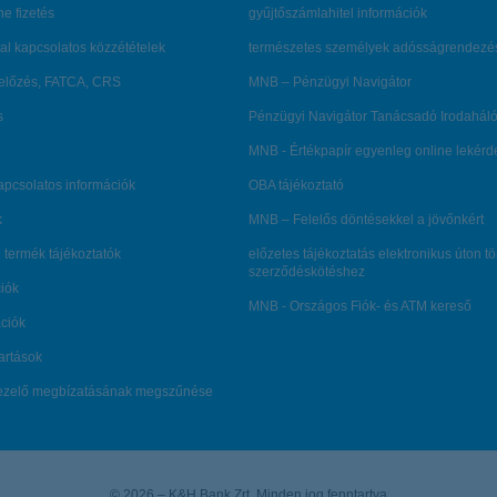
ne fizetés
gyűjtőszámlahitel információk
al kapcsolatos közzétételek
természetes személyek adósságrendezé
lőzés, FATCA, CRS
MNB – Pénzügyi Navigátor
s
Pénzügyi Navigátor Tanácsadó Irodaháló
MNB - Értékpapír egyenleg online lekér
kapcsolatos információk
OBA tájékoztató
k
MNB – Felelős döntésekkel a jövőnkért
 termék tájékoztatók
előzetes tájékoztatás elektronikus úton t
szerződéskötéshez
ciók
MNB - Országos Fiók- és ATM kereső
ációk
tartások
kezelő megbízatásának megszűnése
© 2026 – K&H Bank Zrt. Minden jog fenntartva