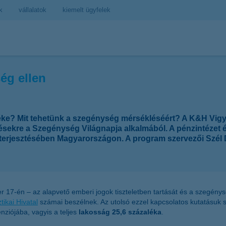
k
vállalatok
kiemelt ügyfelek
ég ellen
ke? Mit tehetünk a szegénység mérsékléséért? A K&H Vigyá
ésekre a Szegénység Világnapja alkalmából. A pénzintézet év
 terjesztésében Magyarországon. A program szervezői Szél
 17-én – az alapvető emberi jogok tiszteletben tartását és a szegénys
tikai Hivatal
számai beszélnek. Az utolsó ezzel kapcsolatos kutatásuk s
ziójába, vagyis a teljes
lakosság 25,6 százaléka
.