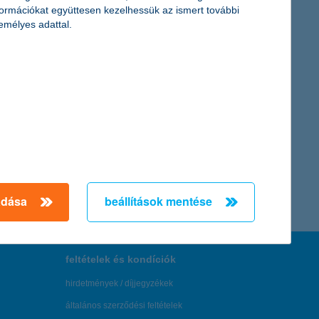
formációkat együttesen kezelhessük az ismert további
emélyes adattal.
adása
beállítások mentése
feltételek és kondíciók
hirdetmények / díjjegyzékek
általános szerződési feltételek