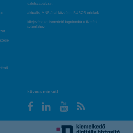
üzletszabályzat
se
aktuális, MNB által közzétett BUBOR értékek
kifejezéseket ismertető fogalomtár a fizetési
számlához
zat
dezése
örténő
kövess minket!