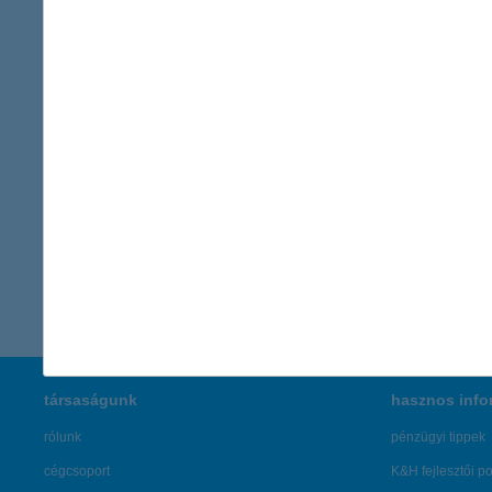
mozdítani annak érdekében, hogy a jövő generációjának képvis
Kapcsolattartó
Kommunikációs igazgatóság
vissza a cikkekhez
társaságunk
hasznos info
rólunk
pénzügyi tippek
cégcsoport
K&H fejlesztői po