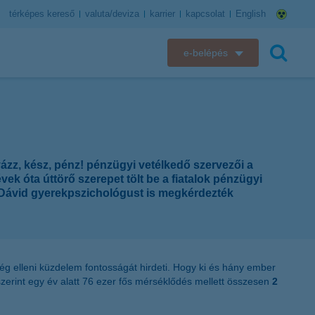
térképes kereső
valuta/deviza
karrier
kapcsolat
English
e-belépés
K&H e-bank
keresés
K&H e-posta
K&H elektronikus postaláda
zz, kész, pénz! pénzügyi vetélkedő szervezői a
ek óta úttörő szerepet tölt be a fiatalok pénzügyi
K&H web Electra
 Dávid gyerekpszichológust is megkérdezték
K&H Biztosító ügyfélportál
K&H SZÉP Kártya
ég elleni küzdelem fontosságát hirdeti. Hogy ki és hány ember
zerint egy év alatt 76 ezer fős mérséklődés mellett összesen
2
K&H e-kártyafelület