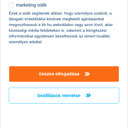
2024.06.25.
marketing sütik
Ugrándozó mókusok vidám játékát figyelhetik meg a gyermekek
Ezek a sütik segítenek abban, hogy személyre szabott, a
az Újpesten létrehozott mókusjátszótéren, amely a K&H
látogató érdeklődési körének megfelelő ajánlatainkat
állatbarát ligetek program részeként valósult meg. A
megoszthassuk a kh.hu weboldalon vagy azon kívül, akár
fenntarthatóságot évek óta fókuszba helyező pénzintézet a zöld
közösségi média felületeken is, valamint a böngészési
felületek növelésén és a biodiverzitás támogatásán túl most egy
információkat együttesen kezelhessük az ismert további
olyan különleges építményt hozott létre, amelyen az állatok
személyes adattal.
természetes anyagokból kialakított létrákon szaladgálhatnak, kis
asztalkáknál falatozhatnak és apró házikókban
bújócskázhatnak. A mókusjátszótérről készült videót
itt
nézhetik
meg.
összes elfogadása
K&H: a magyar árak egyre
tetszetősebbek, erre a külföldiek is
beállítások mentése
rájöttek
újra felfedezték a budapesti piacot
2024.06.24.
Hosszabb időtávon, azaz az utóbbi másfél-két évtizedben