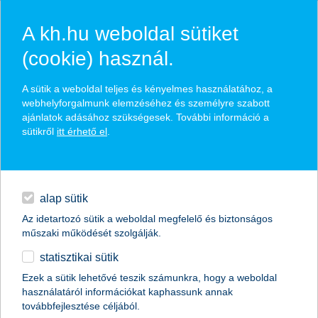
A kh.hu weboldal sütiket
(cookie) használ.
hírek és hivatalos
A sütik a weboldal teljes és kényelmes használatához, a
közzétételek
webhelyforgalmunk elemzéséhez és személyre szabott
ajánlatok adásához szükségesek. További információ a
sütikről
itt érhető el
.
egyéb
English
alap sütik
Az idetartozó sütik a weboldal megfelelő és biztonságos
műszaki működését szolgálják.
statisztikai sütik
megnyílt az ország első K&H állatbarát
Ezek a sütik lehetővé teszik számunkra, hogy a weboldal
használatáról információkat kaphassunk annak
ligetek mókusjátszótere
továbbfejlesztése céljából.