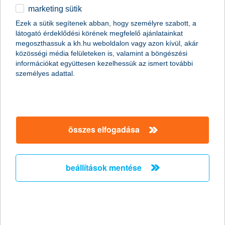
marketing sütik
2011.01.19.
Ezek a sütik segítenek abban, hogy személyre szabott, a
látogató érdeklődési körének megfelelő ajánlatainkat
A napokban bekövetkezett katasztrofális partfal leszakadás
megoszthassuk a kh.hu weboldalon vagy azon kívül, akár
Kulcs községben ráirányította a figyelmet arra, hogy
közösségi média felületeken is, valamint a böngészési
földcsuszamláskor milyen segítségre számíthatnak az
információkat együttesen kezelhessük az ismert további
ingatlantulajdonosok. Kevesen tudják, de több biztosítónál is
személyes adattal.
lehet választani kiegészítő fedezetet földmozgás esetére a
hagyományos lakásbiztosítások mellé. Fontos azonban, hogy ez
a lehetőség csak a földfelszíni talajrétegek hirtelen, váratlan és
balesetszerű megcsúszásakor jelent megoldást.
összes elfogadása
A K&H kapta a “The Bank of the Year in
Hungary
beállítások mentése
2011” címet - A K&H nemzetközi szakmai
elismerésben részesült
2011.01.13.
A K&H ismét rangos elismerésben részesült. Ezúttal a neves
nemzetközi magazin, a The Banker adományozta a “The Bank