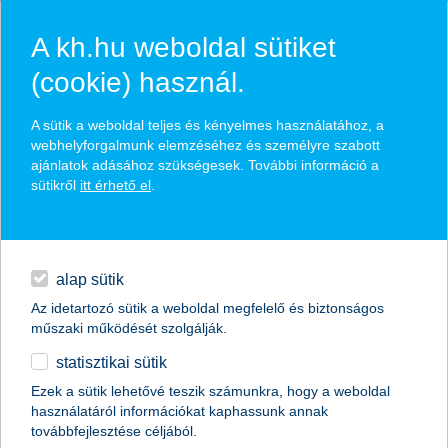
A kh.hu weboldal sütiket
(cookie) használ.
hírek és hivatalos
A sütik a weboldal teljes és kényelmes használatához, a
közzétételek
webhelyforgalmunk elemzéséhez és személyre szabott
ajánlatok adásához szükségesek. További információ a
sütikről
itt érhető el
.
egyéb
English
alap sütik
Az idetartozó sütik a weboldal megfelelő és biztonságos
műszaki működését szolgálják.
statisztikai sütik
Hirtelen földcsuszamlásnál is
Ezek a sütik lehetővé teszik számunkra, hogy a weboldal
használatáról információkat kaphassunk annak
megoldás lehet a lakásbiztosítás
továbbfejlesztése céljából.
szakértői vélemény a K&H Biztosítótól