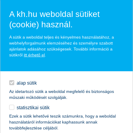
A kh.hu weboldal sütiket
(cookie) használ.
hírek és hivatalos
A sütik a weboldal teljes és kényelmes használatához, a
közzétételek
webhelyforgalmunk elemzéséhez és személyre szabott
ajánlatok adásához szükségesek. További információ a
sütikről
itt érhető el
.
egyéb
English
alap sütik
Az idetartozó sütik a weboldal megfelelő és biztonságos
műszaki működését szolgálják.
statisztikai sütik
K&H: csökkent a munkahelyi
Ezek a sütik lehetővé teszik számunkra, hogy a weboldal
használatáról információkat kaphassunk annak
stabilitásérzet a fiataloknál
továbbfejlesztése céljából.