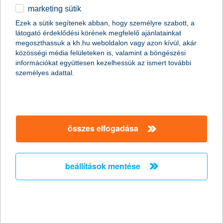
marketing sütik
2025.08.14.
Ezek a sütik segítenek abban, hogy személyre szabott, a
látogató érdeklődési körének megfelelő ajánlatainkat
Folytatódik a K&H nyugdíjkihívása: a versenyzők újabb
megoszthassuk a kh.hu weboldalon vagy azon kívül, akár
bizonyítékát adták annak, hogy a szűk költségvetés nem
közösségi média felületeken is, valamint a böngészési
feltétlenül jelenti a szórakozás végét. Kreatív megoldásokkal,
információkat együttesen kezelhessük az ismert további
tudatos tervezéssel és egy kis humorral sikerült élményeket
személyes adattal.
szerezniük úgy, hogy közben a pénztárcájuk sem ürült ki
teljesen.
végre zsebükbe nyúlnak a
összes elfogadása
nagyvállalatok vezetői, ha fejlesztésről
van szó
sok cégnél nőtt a fejlesztésekre fordított büdzsé a
beállítások mentése
K&H adatai szerint
2025.08.14.
Jelentős változások mentek végbe a nagyvállalatok beruházási
hajlandóságában – derült ki a K&H nagyvállalati növekedési