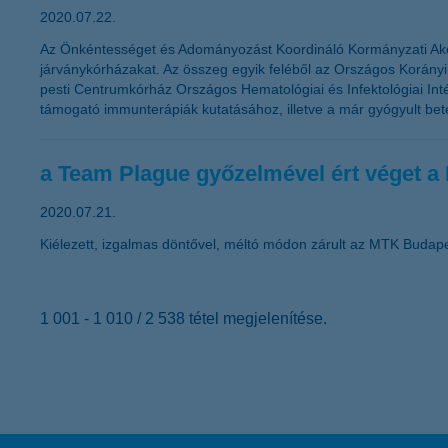
2020.07.22.
Az Önkéntességet és Adományozást Koordináló Kormányzati Akció
járványkórházakat. Az összeg egyik feléből az Országos Korányi P
pesti Centrumkórház Országos Hematológiai és Infektológiai In
támogató immunterápiák kutatásához, illetve a már gyógyult bet
a Team Plague győzelmével ért véget 
2020.07.21.
Kiélezett, izgalmas döntővel, méltó módon zárult az MTK Budape
1 001 - 1 010 / 2 538 tétel megjelenítése.