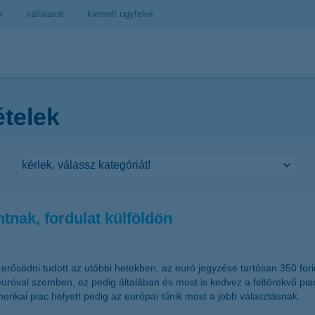
k
vállalatok
kiemelt ügyfelek
ételek
ntnak, fordulat külföldön
rősödni tudott az utóbbi hetekben, az euró jegyzése tartósan 350 forin
uróval szemben, ez pedig általában és most is kedvez a feltörekvő pia
rikai piac helyett pedig az európai tűnik most a jobb választásnak.