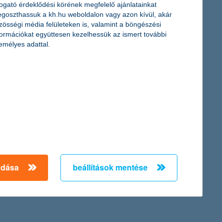
togató érdeklődési körének megfelelő ajánlatainkat
goszthassuk a kh.hu weboldalon vagy azon kívül, akár
zösségi média felületeken is, valamint a böngészési
formációkat együttesen kezelhessük az ismert további
emélyes adattal.
y vállalkozás, érettségének különböző fázisaiban eltérő módon
t és európai uniós forrásokra támaszkodnak, valamint magán
tározók – tájékoztat a K&H Bank.
vre vonatkozó árbevétel- és nyereségvárakozásai az előző év
övetkező egy évre átlagosan 6,5 százalékos árbevétel-bővüléssel
adása
beállítások mentése