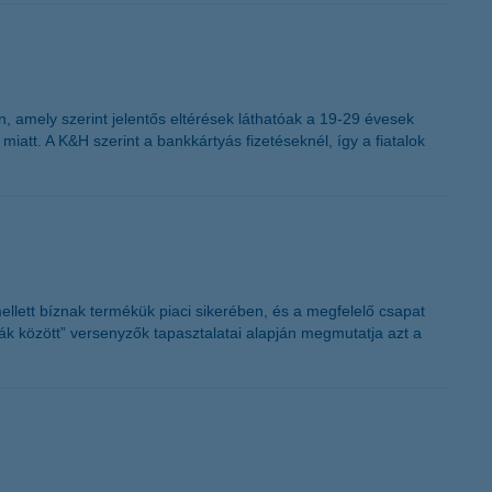
K&H token megújítás
n, amely szerint jelentős eltérések láthatóak a 19-29 évesek
iatt. A K&H szerint a bankkártyás fizetéseknél, így a fiatalok
ellett bíznak termékük piaci sikerében, és a megfelelő csapat
k között” versenyzők tapasztalatai alapján megmutatja azt a