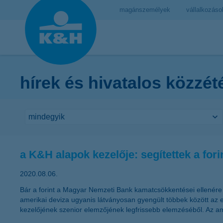
magánszemélyek
vállalkozáso
hírek és hivatalos közzét
a K&H alapok kezelője: segítettek a fori
2020.08.06.
Bár a forint a Magyar Nemzeti Bank kamatcsökkentései ellenére e
amerikai deviza ugyanis látványosan gyengült többek között az e
kezelőjének szenior elemzőjének legfrissebb elemzéséből. Az ame