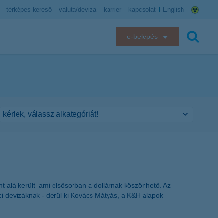
térképes kereső
valuta/deviza
karrier
kapcsolat
English
e-belépés
K&H e-bank
keresés
K&H e-posta
K&H elektronikus postaláda
K&H web Electra
K&H Biztosító ügyfélportál
K&H SZÉP Kártya
t alá került, ami elsősorban a dollárnak köszönhető. Az
ci devizáknak - derül ki Kovács Mátyás, a K&H alapok
K&H e-kártyafelület