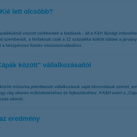
 Kié lett olcsóbb?
zázalékuknál viszont csökkentek a kiadások - áll a K&H ifjúsági indexébe
szembesült, a férfiaknak csak a 12 százaléka költött többet a járvány m
at a készpénzes fizetés visszaszorulásához.
Cápák között” vállalkozásaitól
között műsorba jelentkezett vállalkozások saját elmondásuk szerint, em
egy cég sikeres működtetéséhez és fejlesztéséhez. A K&H ezért a „Cápá
ozás sikerét.
t az eredmény