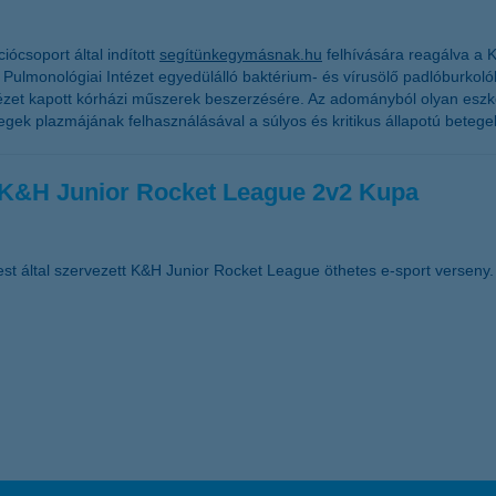
csoport által indított
segítünkegymásnak.hu
felhívására reagálva a K&
ulmonológiai Intézet egyedülálló baktérium- és vírusölő padlóburkolókat 
tézet kapott kórházi műszerek beszerzésére. Az adományból olyan eszk
egek plazmájának felhasználásával a súlyos és kritikus állapotú betege
a K&H Junior Rocket League 2v2 Kupa
st által szervezett K&H Junior Rocket League öthetes e-sport verseny.