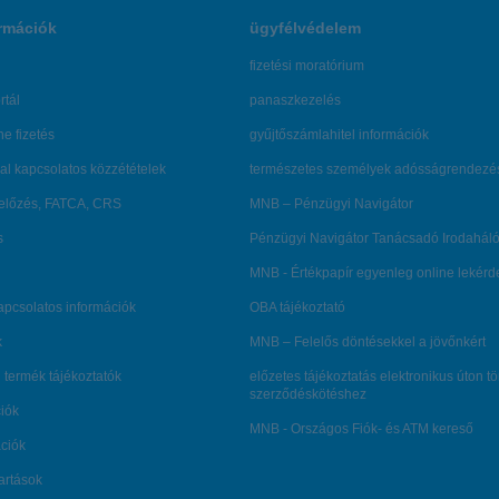
rmációk
ügyfélvédelem
fizetési moratórium
rtál
panaszkezelés
ne fizetés
gyűjtőszámlahitel információk
al kapcsolatos közzétételek
természetes személyek adósságrendezé
lőzés, FATCA, CRS
MNB – Pénzügyi Navigátor
s
Pénzügyi Navigátor Tanácsadó Irodaháló
MNB - Értékpapír egyenleg online lekér
kapcsolatos információk
OBA tájékoztató
k
MNB – Felelős döntésekkel a jövőnkért
 termék tájékoztatók
előzetes tájékoztatás elektronikus úton t
szerződéskötéshez
ciók
MNB - Országos Fiók- és ATM kereső
ációk
tartások