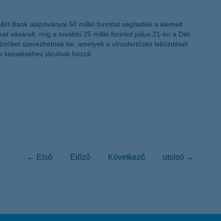
H Bank alapítványai 50 millió forinttal segítették a kiemelt
vásárolt, míg a további 25 millió forintot július 21-én a Dél-
özöket szerezhetnek be, amelyek a vírusfertőzés leküzdését
k kezeléséhez járulnak hozzá.
← Első
Előző
Következő
utolsó →