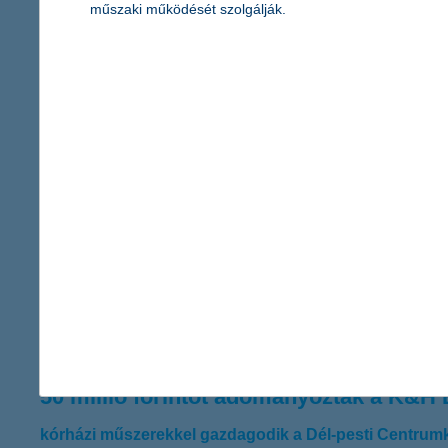
műszaki működését szolgálják.
így szerezz forrást kezdő vállalkozásod
2020.07.24.
Az induló cégek számára az egyik legnagyobb fejtörést a fejlő
juthat pénzhez, fontos tudni, hogy a kezdeti szakaszban milyen
kockázati tőkebefektetést vesznek igénybe a vállalkozások, az 
a kkv-k már túl vannak a nehezén?
2020.07.22.
A vírusjárvány meglepő módon mérsékelten hatott a cégvezetők 
azonos időszakához képest – derül ki a K&H kkv bizalmi index le
és 3,6 százalékos profitnövekedéssel számolnak.
50 millió forintot adományoztak a K&H 
kórházi műszerekkel gazdagodik a Dél-pesti Centrum