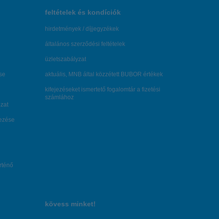
feltételek és kondíciók
hirdetmények / díjjegyzékek
általános szerződési feltételek
üzletszabályzat
se
aktuális, MNB által közzétett BUBOR értékek
kifejezéseket ismertető fogalomtár a fizetési
számlához
zat
dezése
örténő
kövess minket!