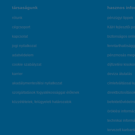
társaságunk
hasznos info
rólunk
pénzügyi tippek
cégcsoport
K&H fejlesztői po
kapcsolat
biztonságos onli
jogi nyilatkozat
fenntarthatóságg
adatvédelem
pénzmosás mege
cookie szabályzat
díjfizetési kisoko
karrier
deviza átutalás
akadálymentesítési nyilatkozat
címletváltással 
szolgáltatások fogyatékossággal élőknek
direktbiztosításo
közzétételek, felügyeleti határozatok
befektetővédelmi
öröklési informá
technikai inform
tervezett karban