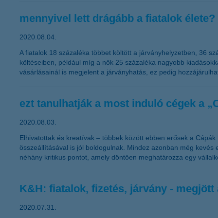
mennyivel lett drágább a fiatalok élete?
2020.08.04.
A fiatalok 18 százaléka többet költött a járványhelyzetben, 36 s
költéseiben, például míg a nők 25 százaléka nagyobb kiadásokkal 
vásárlásainál is megjelent a járványhatás, ez pedig hozzájárulh
ezt tanulhatják a most induló cégek a „
2020.08.03.
Elhivatottak és kreatívak – többek között ebben erősek a Cápák 
összeállításával is jól boldogulnak. Mindez azonban még kevés 
néhány kritikus pontot, amely döntően meghatározza egy vállalk
K&H: fiatalok, fizetés, járvány - megjöt
2020.07.31.