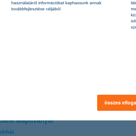
használatáról információkat kaphassunk annak
lá
továbbfejlesztése céljából.
me
hoz!
kö
in
sz
déshez szükséges megfelelő mennyiségű tőke bevonása okozza. Mivel eg
 lehetőségek állnak rendelkezésre. Az induláskor a leggyakrabban sajá
érettebb cégek számára pedig az önerő mellett a banki hitelek a megha
várakozásaira: nem sokkal maradnak el a hazai kkv-k következő egy é
gfrissebb kutatásából. A cégek várakozásai továbbra is pozitívak: a k
összes elfog
Bank alapítványai
kórház