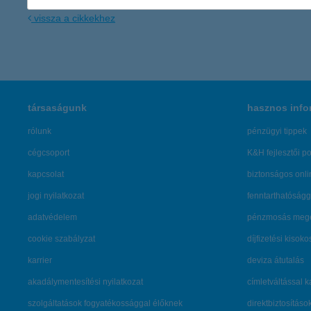
vissza a cikkekhez
társaságunk
hasznos info
rólunk
pénzügyi tippek
cégcsoport
K&H fejlesztői po
kapcsolat
biztonságos onli
jogi nyilatkozat
fenntarthatóságg
adatvédelem
pénzmosás mege
cookie szabályzat
díjfizetési kisoko
karrier
deviza átutalás
akadálymentesítési nyilatkozat
címletváltással 
szolgáltatások fogyatékossággal élőknek
direktbiztosításo