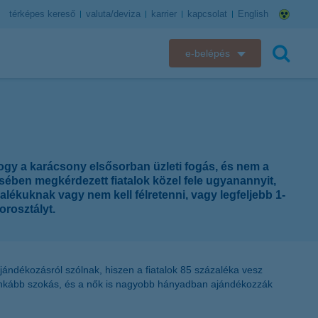
térképes kereső
valuta/deviza
karrier
kapcsolat
English
e-belépés
K&H e-bank
keresés
K&H e-posta
K&H elektronikus postaláda
ogy a karácsony elsősorban üzleti fogás, és nem a
ésében megkérdezett fiatalok közel fele ugyanannyit,
K&H web Electra
zalékuknak vagy nem kell félretenni, vagy legfeljebb 1-
orosztályt.
K&H Biztosító ügyfélportál
K&H SZÉP Kártya
ajándékozásról szólnak, hiszen a fiatalok 85 százaléka vesz
 inkább szokás, és a nők is nagyobb hányadban ajándékozzák
K&H e-kártyafelület