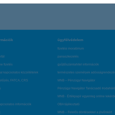
rmációk
ügyfélvédelem
fizetési moratórium
rtál
panaszkezelés
ne fizetés
gyűjtőszámlahitel információk
al kapcsolatos közzétételek
természetes személyek adósságrendezé
lőzés, FATCA, CRS
MNB – Pénzügyi Navigátor
s
Pénzügyi Navigátor Tanácsadó Irodaháló
MNB - Értékpapír egyenleg online lekér
kapcsolatos információk
OBA tájékoztató
k
MNB – Felelős döntésekkel a jövőnkért