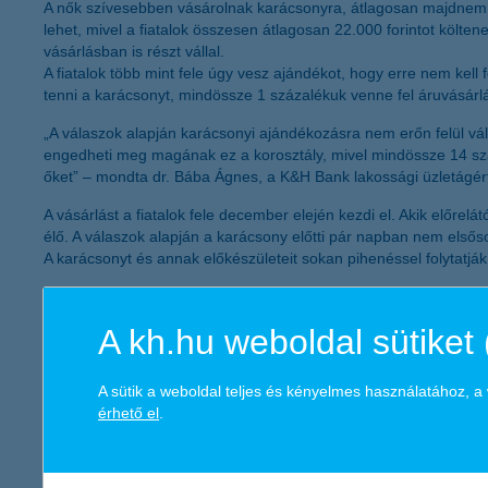
A nők szívesebben vásárolnak karácsonyra, átlagosan majdnem 8
lehet, mivel a fiatalok összesen átlagosan 22.000 forintot költe
vásárlásban is részt vállal.
A fiatalok több mint fele úgy vesz ajándékot, hogy erre nem kell f
tenni a karácsonyt, mindössze 1 százalékuk venne fel áruvásárlá
„A válaszok alapján karácsonyi ajándékozásra nem erőn felül vá
engedheti meg magának ez a korosztály, mivel mindössze 14 szá
őket” – mondta dr. Bába Ágnes, a K&H Bank lakossági üzletágért
A vásárlást a fiatalok fele december elején kezdi el. Akik előr
élő. A válaszok alapján a karácsony előtti pár napban nem elsősor
A karácsonyt és annak előkészületeit sokan pihenéssel folytatják
K&H Csoport
Az ország egyik vezető pénzintézeteként – országosan közel 4000
A kh.hu weboldal sütiket 
termékpalettát nyújtsa számukra. A K&H országszerte 220 lakossá
működését közel 1700 milliárd forintnyi kihelyezett hitel és hitel
tevékenysége hozzávetőlegesen 4000 magyar beszállítónak és mi
A sütik a weboldal teljes és kényelmes használatához, 
144 milliárd forint adó megfizetésével járult hozzá a magyar áll
érhető el
.
A KBC az elmúlt 16 évben mintegy 300 milliárd forint értékben fe
beruházását, a K&H Csoport székházát Budapesten és egy szám