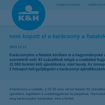
magánszemélyek
vállalkozáso
nem kopott el a karácsony a fiatal
2013.12.13.
Karácsonykor a fiatalok körében is a hagyományoké a 
szeretetről szól, 93 százalékuk mégis a családdal fogj
22 000 forintot költ ajándékokra, mint tavaly. Az ünne
2 hónapot kell gyűjtögetni a karácsonyi ajándékozásho
A karácsony a családé, a 19-29 éves városi fiatalok 93 százaléka
ajándékot, legtöbben a családtagjaiknak és párjuknak. Harmadu
meg karácsonykor barátaikat, mint a férfiak.