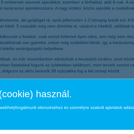
 embernek vesznek ajándékot, szemben a férfiakkal, akik 6-nak. A vál
nek karácsonyi ajándékozásra. A nagy értékű, közös ajándék a családnak
élretennie, aki gyűjtöget rá, azok jellemzően 1-2 hónapig teszik ezt. A 
si hitelt. 5 százalék még nem döntötte el, vásárol-e hitelből, utóbbia
llalkoznak a fiatalok, csak annyit költenek ilyen célra, ami még nem o
zalékának van gyereke, sokan még szüleikkel élnek, így a karácsonnya
 felelős vezérigazgató-helyettese.
elátóbbak, és már novemberben elindulnak a bevásárló túrákra, azok közö
ban fiatalokkal fogunk az üzletekben találkozni, mert terveik szerint cs
, dolgozni az aktív keresők 38 százaléka fog a két ünnep között.
 munkatársával – a K&H célja, hogy ügyfelei igényeit minden időben ma
(cookie) használ.
gi fiókot működtet, és mintegy 1 millió lakossági, kkv és vállalati ügy
jellegű állománnyal segíti háztartások, kisvállalkozások, vállalatok és 
ntegy 700 banki és biztosítási ügynöknek biztosít megrendeléseket é
a webhelyforgalmunk elemzéséhez és személyre szabott ajánlatok adás
ami költségvetés bevételeihez.
ktetett be magyar leányvállalataiba, ezáltal az országba. A KBC 2011-be
ítógépes ikeradatközpontot Baracskán és Törökbálinton.