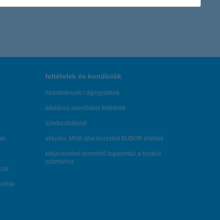
feltételek és kondíciók
hirdetmények / díjjegyzékek
általános szerződési feltételek
üzletszabályzat
se
aktuális, MNB által közzétett BUBOR értékek
kifejezéseket ismertető fogalomtár a fizetési
számlához
zat
dezése