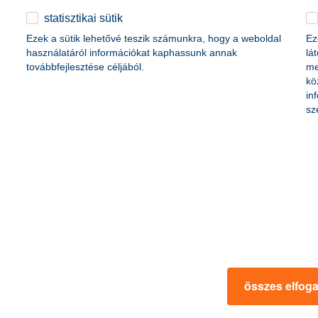
statisztikai sütik
Ezek a sütik lehetővé teszik számunkra, hogy a weboldal
Ez
használatáról információkat kaphassunk annak
lá
továbbfejlesztése céljából.
me
forint
kö
illiárd forint
in
sz
 forint
2,5 milliárd forint
lliárd forint
katalin.banhegyi@kh.hu
www.kh.hu
összes elfog