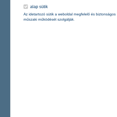
főbb adataink:
alap sütik
K&H Bank
Az idetartozó sütik a weboldal megfelelő és biztonságos
2013. szeptember 30-án:
műszaki működését szolgálják.
saját tőke (IFRS konszolidált, nem auditált):
210 milliárd forint
mérlegfőösszeg (IFRS konszolidált, nem auditált):
2576 milliárd 
adózás utáni eredmény (IFRS konszolidált, nem auditált):
16,2 m
K&H Biztosító
2013. szeptember 30-án:
saját tőke (IFRS konszolidált, nem auditált):
10,3 milliárd forint
mérlegfőösszeg (IFRS konszolidált, nem auditált):
115,6 milliárd
biztosítástechnikai eredmény (IFRS konszolidált, nem auditált):
adózás utáni eredmény (IFRS konszolidált, nem auditált):
1,9 mi
Kapcsolattartó
Bánhegyi Katalin
328 9950