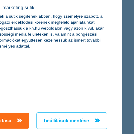
marketing sütik
ek a sütik segítenek abban, hogy személyre szabott, a
togató érdeklődési körének megfelelő ajánlatainkat
goszthassuk a kh.hu weboldalon vagy azon kívül, akár
zösségi média felületeken is, valamint a böngészési
formációkat együttesen kezelhessük az ismert további
emélyes adattal.
adása
beállítások mentése