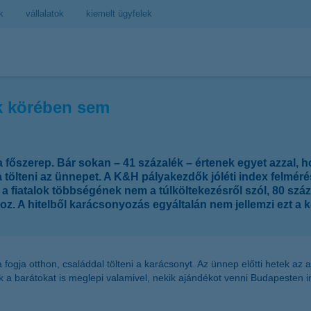
k
vállalatok
kiemelt ügyfelek
ok körében sem
főszerep. Bár sokan – 41 százalék – értenek egyet azzal, h
a tölteni az ünnepet. A K&H pályakezdők jóléti index felmér
p a fiatalok többségének nem a túlköltekezésről szól, 80 szá
z. A hitelből karácsonyozás egyáltalán nem jellemzi ezt a k
 fogja otthon, családdal tölteni a karácsonyt. Az ünnep előtti hetek az 
k a barátokat is meglepi valamivel, nekik ajándékot venni Budapesten