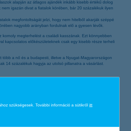
aszok alapján az átlagos ajándék inkább kisebb értékű dolog
K&H token megújítás
 nem igazán divat a fiatalok körében, bár 20 százalékuk ilyen
fiatalok megfontoltságát jelzi, hogy nem hitelből akarják széppé
k körében nagyobb arányban fordulnak elő a gyesen lévők.
koz komoly megterhelést a családi kasszának. Ezt könnyebben
l kapcsolatos előkészületeknek csak egy kisebb része terheli
tt több a nő és a budapesti, illetve a Nyugat-Magyarországon
ak 14 százalékuk hagyja az utolsó pillanatra a vásárlást.
gas szinten elégítse ki, és a lehető legteljesebb
felének kínál pénzügyi szolgáltatásokat. A magyar gazdaság
önkormányzatok finanszírozásán keresztül. A cégcsoport teljes
s folyamatos tevékenységet. A Bankcsoport az elmúlt 10 évben
ához szükségesek. További információ a sütikről
itt
n adta át két, egyenként 30-30 milliárd forint értékű