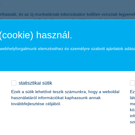
n
.
assák, és az új munkatársak toborzásakor kellően vonzóak legyenek v
nk szerint egy munkáltató akkor tesz a legtöbbet munkatársaiért, ha 
dsága ugyanis hozzájárul nem csak a munkavállalói elégedettség növe
(cookie) használ.
 az atipikus foglalkoztatás - azaz a részmunkaidő és a kötetlen munk
a webhelyforgalmunk elemzéséhez és személyre szabott ajánlatok adás
családi kötelezettségeikhez igazodva maguk oszthassák be munkaidejüke
szerződése szerint kötetlen munkarendben. Az idei évben pedig tovább
honi munkavégzés technikai és szabályozási hátterét is biztosítsuk. E
séges, illetve minden munkatárs számára lehetővé tettük, hogy asztal
statisztikai sütik
hogy munkatársaink gyermekei nyári táboroztatását támogassuk: idén 3
kkal való kapcsolattartást és a munkában való visszailleszkedésüket 
Ezek a sütik lehetővé teszik számunkra, hogy a weboldal
Ez
gsúlyozta Végh József.
használatáról információkat kaphassunk annak
lá
továbbfejlesztése céljából.
me
kö
in
sz
+36 1 328 9181
sajto@kh.hu
www.kh.hu