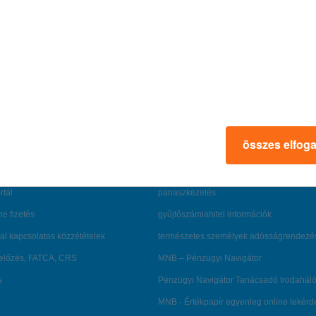
összes elfog
rmációk
ügyfélvédelem
fizetési moratórium
rtál
panaszkezelés
ne fizetés
gyűjtőszámlahitel információk
al kapcsolatos közzétételek
természetes személyek adósságrendezé
lőzés, FATCA, CRS
MNB – Pénzügyi Navigátor
s
Pénzügyi Navigátor Tanácsadó Irodaháló
MNB - Értékpapír egyenleg online lekér