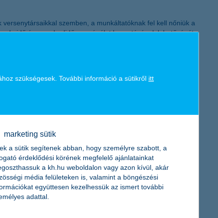
K&H token megújítás
ersenytársaikkal szemben, a munkáltatóknak fel kell nőniük a
a munkaidő és a szabadidő, magánélet beosztásának lehetőségét
léséhez, hanem a boldogabb magánélet lehetőségéhez is” -
arend - még nagyobb mértékű meghonosítása érdekében. A
ához szükségesek. További információ a sütikről
itt
t, így családi életük alakítása is sokkal szabadabb keretek
i lépéseket tettünk annak érdekében, hogy - azokban az
hhez egy nagymértékű infrastruktúra-fejlesztésre volt szükség,
i számítógépét hordozható számítógépre cserélje” – mutatta be
marketing sütik
18 gyermek vett részt nyári táborokban a Bank támogatásával.
segítő program. Örömteli hír, hogy visszatérő kismamáink közel
ek a sütik segítenek abban, hogy személyre szabott, a
togató érdeklődési körének megfelelő ajánlatainkat
goszthassuk a kh.hu weboldalon vagy azon kívül, akár
zösségi média felületeken is, valamint a böngészési
formációkat együttesen kezelhessük az ismert további
emélyes adattal.