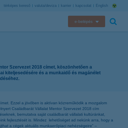
térképes kereső
valuta/deviza
karrier
kapcsolat
English
e-belépés
K&H e-bank
keresés
K&H e-posta
K&H elektronikus postaláda
entor Szervezet 2018 címet, köszönhetően a
ai kiteljesedésére és a munkaidő és magánélet
K&H web Electra
edéséhez.
K&H Biztosító ügyfélportál
címet. Ezzel a jövőben is aktívan közreműködik a mozgalom
K&H SZÉP Kártya
lnyert Családbarát Vállalat Mentor Szervezet 2018 cím
eknek, bemutatva saját családbarát vállalati kultúránkat,
K&H e-kártyafelület
ink fejlesztését is. Mindez lehetőséget ad nekünk arra, hogy a
újthat a cégek aktuális munkaerőpiaci nehézségeire” –