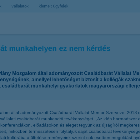
k
vállalatok
kiemelt ügyfelek
rát munkahelyen ez nem kérdés
lylány Mozgalom által adományozott Családbarát Vállalat M
nységének, amellyel lehetőséget biztosít a kollégák szakm
 családbarát munkahelyi gyakorlatok magyarországi elterj
zgalom által adományozott Családbarát Vállalat Mentor Szervezet 2018 
állalati családbarát munkaadói tevékenységet. „Az idén harmadszor e
konferenciákon, előadásokon és eleget tegyünk az újságírói megkeresés
eit, miközben természetesen folytatjuk saját családbarát tevékenysége
lati kultúrába átültetése reményeink szerint sok esetben megoldást ny