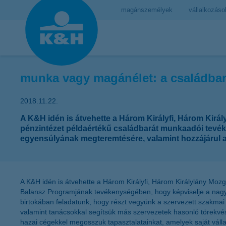
magánszemélyek
vállalkozáso
munka vagy magánélet: a családba
2018.11.22.
A K&H idén is átvehette a Három Királyfi, Három Kirá
pénzintézet példaértékű családbarát munkaadói tevéke
egyensúlyának megteremtésére, valamint hozzájárul a
A K&H idén is átvehette a Három Királyfi, Három Királylány Mo
Balansz Programjának tevékenységében, hogy képviselje a nagyv
birtokában feladatunk, hogy részt vegyünk a szervezett szakmai 
valamint tanácsokkal segítsük más szervezetek hasonló törekvés
hazai cégekkel megosszuk tapasztalatainkat, amelyek saját válla