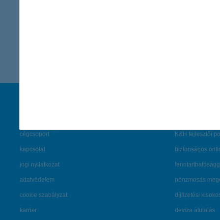
vissza a cikkekhez
társaságunk
hasznos info
rólunk
pénzügyi tippek
cégcsoport
K&H fejlesztői po
kapcsolat
biztonságos onli
jogi nyilatkozat
fenntarthatóságg
adatvédelem
pénzmosás mege
cookie szabályzat
díjfizetési kisoko
karrier
deviza átutalás