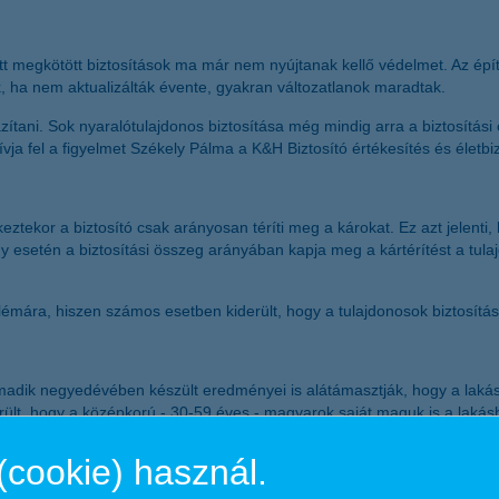
tt megkötött biztosítások ma már nem nyújtanak kellő védelmet. Az épít
k, ha nem aktualizálták évente, gyakran változatlanok maradtak.
ítani. Sok nyaralótulajdonos biztosítása még mindig arra a biztosítási
hívja fel a figyelmet Székely Pálma a K&H Biztosító értékesítés és életbi
kor a biztosító csak arányosan téríti meg a károkat. Ez azt jelenti, ho
ény esetén a biztosítási összeg arányában kapja meg a kártérítést a tula
oblémára, hiszen számos esetben kiderült, hogy a tulajdonosok biztosítá
adik negyedévében készült eredményei is alátámasztják, hogy a lakásb
lt, hogy a középkorú - 30-59 éves - magyarok saját maguk is a lakásbi
 a lakásbiztosítást. Ezzel szemben a múlt év harmadik negyedévében kés
a lakásbiztosítását az ingatlan értékéhez igazítsa. További 36 százalé
(cookie) használ.
íséri az értéknövekedést és azt a lakásbiztosítási szerződésébe is átv