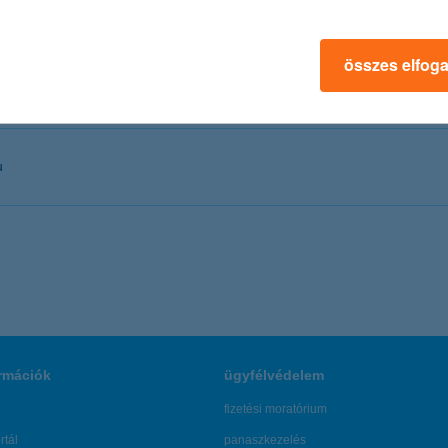
entálja a 30-59 éves magyar lakosságot. A közleményben említett felm
összes elfog
u
rmációk
ügyfélvédelem
fizetési moratórium
rtál
panaszkezelés