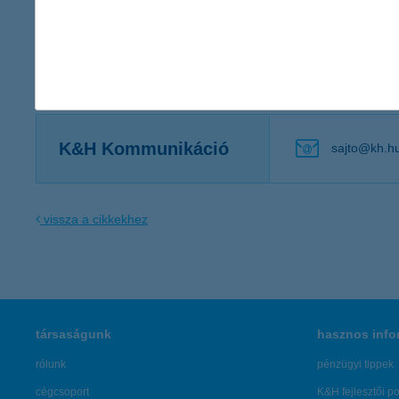
összetételük nem, kor, régió és településtípus alapján reprez
készültek.
Kapcsolattartó
K&H Kommunikáció
sajto@kh.h
vissza a cikkekhez
társaságunk
hasznos info
rólunk
pénzügyi tippek
cégcsoport
K&H fejlesztői po