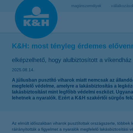
magánszemélyek
vállalkozáso
K&H: most tényleg érdemes elővenni
elképzelhető, hogy alulbiztosított a víkendház
2025.08.14.
A júliusban pusztító viharok miatt nemcsak az állandó
megfelelő védelme, amelyre a lakásbiztosítás a legké
lakásbiztosítást mint legfőbb védelmi eszközt. Ugyanak
lehetnek a nyaralók. Ezért a K&H szakértői sürgős fel
Az elmúlt időszakban viharok pusztítottak országszerte, többek 
ráirányították a figyelmet a nyaralók megfelelő lakásbiztosítási 