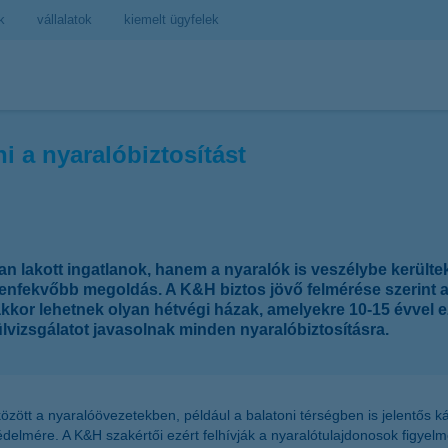
k
vállalatok
kiemelt ügyfelek
 a nyaralóbiztosítást
an lakott ingatlanok, hanem a nyaralók is veszélybe kerülte
zenfekvőbb megoldás. A K&H biztos jövő felmérése szerint a
kor lehetnek olyan hétvégi házak, amelyekre 10-15 évvel ezelő
ülvizsgálatot javasolnak minden nyaralóbiztosításra.
között a nyaralóövezetekben, például a balatoni térségben is jelentős 
védelmére. A K&H szakértői ezért felhívják a nyaralótulajdonosok figyelmé