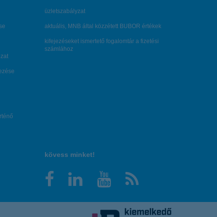
üzletszabályzat
se
aktuális, MNB által közzétett BUBOR értékek
kifejezéseket ismertető fogalomtár a fizetési
számlához
zat
dezése
örténő
kövess minket!