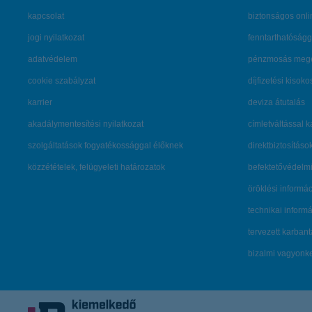
kapcsolat
biztonságos onli
jogi nyilatkozat
fenntarthatóságg
adatvédelem
pénzmosás mege
cookie szabályzat
díjfizetési kisoko
karrier
deviza átutalás
akadálymentesítési nyilatkozat
címletváltással 
szolgáltatások fogyatékossággal élőknek
direktbiztosításo
közzétételek, felügyeleti határozatok
befektetővédelmi
öröklési informá
technikai inform
tervezett karban
bizalmi vagyon