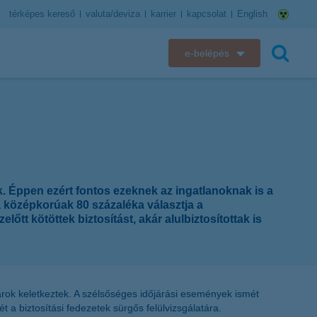
térképes kereső
valuta/deviza
karrier
kapcsolat
English
e-belépés
K&H e-bank
keresés
K&H e-posta
K&H elektronikus postaláda
k. Éppen ezért fontos ezeknek az ingatlanoknak is a
K&H web Electra
 középkorúak 80 százaléka választja a
tt kötöttek biztosítást, akár alulbiztosítottak is
K&H Biztosító ügyfélportál
K&H SZÉP Kártya
károk keletkeztek. A szélsőséges időjárási események ismét
K&H e-kártyafelület
t a biztosítási fedezetek sürgős felülvizsgálatára.