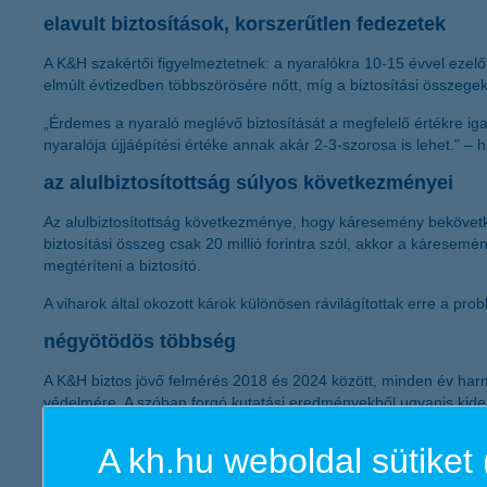
elavult biztosítások, korszerűtlen fedezetek
A K&H szakértői figyelmeztetnek: a nyaralókra 10-15 évvel ezelő
elmúlt évtizedben többszörösére nőtt, míg a biztosítási összege
„Érdemes a nyaraló meglévő biztosítását a megfelelő értékre igaz
nyaralója újjáépítési értéke annak akár 2-3-szorosa is lehet." – 
az alulbiztosítottság súlyos következményei
Az alulbiztosítottság következménye, hogy káresemény bekövetkezte
biztosítási összeg csak 20 millió forintra szól, akkor a káresem
megtéríteni a biztosító.
A viharok által okozott károk különösen rávilágítottak erre a pr
négyötödös többség
A K&H biztos jövő felmérés 2018 és 2024 között, minden év harm
védelmére. A szóban forgó kutatási eredményekből ugyanis kiderü
védelméről van szó. A válaszadók 80-85 százaléka választja erre
rendelkezők 25 százaléka egyáltalán nem foglalkozik azzal, hogy 
A kh.hu weboldal sütiket 
erre, és mindössze 24 százalékuk mondta azt, hogy figyelemmel k