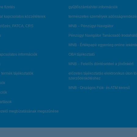
ne fizetés
gyűjtőszámlahitel információk
al kapcsolatos közzétételek
természetes személyek adósságrendezé
lőzés, FATCA, CRS
MNB – Pénzügyi Navigátor
s
Pénzügyi Navigátor Tanácsadó Irodaháló
MNB - Értékpapír egyenleg online lekér
kapcsolatos információk
OBA tájékoztató
k
MNB – Felelős döntésekkel a jövőnkért
 termék tájékoztatók
előzetes tájékoztatás elektronikus úton t
szerződéskötéshez
ciók
MNB - Országos Fiók- és ATM kereső
ációk
tartások
kezelő megbízatásának megszűnése