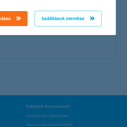
érések 2018 és 2024 között minden év harmadik negyedévében
adása
beállítások mentése
feltételek és kondíciók
hirdetmények / díjjegyzékek
általános szerződési feltételek