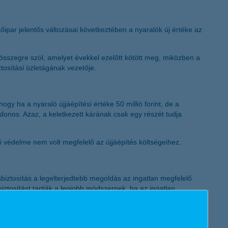
K&H token megújítás
őipar jelentős változásai következtében a nyaralók új értéke az
 összegre szól, amelyet évekkel ezelőtt kötött meg, miközben a
ztosítási üzletágának vezetője.
gy ha a nyaraló újjáépítési értéke 50 millió forint, de a
jdonos. Azaz, a keletkezett kárának csak egy részét tudja
si védelme nem volt megfelelő az újjáépítés költségeihez.
iztosítás a legelterjedtebb megoldás az ingatlan megfelelő
ztosítást tartják a legjobb módszernek, ha az ingatlan
zült kutatás arra is rámutatott, hogy a lakásbiztosítással
kuk szerint a biztosító automatikus díjelemelése megoldást jelent
ezeti. A fennmaradó 15 százalékuk pedig azzal hárítja el a