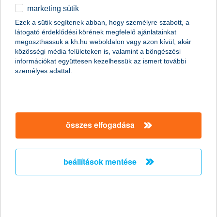
marketing sütik
Ezek a sütik segítenek abban, hogy személyre szabott, a
látogató érdeklődési körének megfelelő ajánlatainkat
megoszthassuk a kh.hu weboldalon vagy azon kívül, akár
közösségi média felületeken is, valamint a böngészési
információkat együttesen kezelhessük az ismert további
személyes adattal.
időtáv
összes elfogadása
„A tavaly év végén végzett befektetői felmérésünk* alapján azt
mondhatjuk, hogy a megtakarítók az arany középutat választják
beállítások mentése
- már ami az időtávot illeti. Ez azt jelenti, hogy bár rövid, közép-
és hosszú távra is terveznek megtakarítást, az 1-3 éves időtáv
messze a legnépszerűbb. A megkérdezett befektetők több mint
fele (52,6%) ilyen időre tervezi megtakarítását, míg közel
minden harmadik befektetőnek van 4-5 éves távra, illetve több
mint 5 éves távra megtakarítása. Ez azért szerencsés, mert az