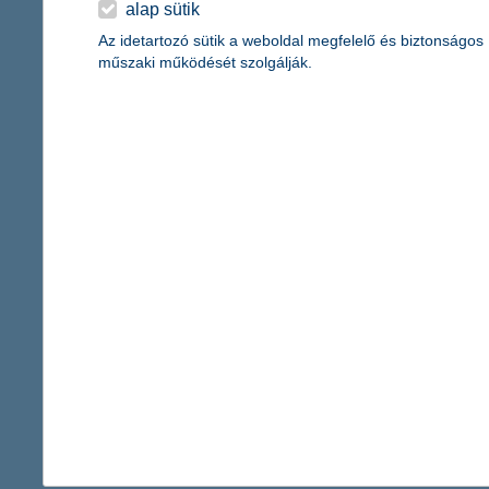
alap sütik
Az idetartozó sütik a weboldal megfelelő és biztonságos
műszaki működését szolgálják.
növekő közterhek és drágább hitelkamatokra s
Az előző negyedévi közterhekre vonatkozó pozitív várakozások
ugrott azon cégek aránya, amelyek magasabb adókkal és járulé
feltételezők aránya. Ezzel összefüggésben a kormányzat tevéken
hónapok intézkedései – mint például feltehetően a cafeteria s
hitelkamatokkal kalkulál, a szektor átlagosan 2 százalékpontos d
a K&H kkv bizalmi indexről