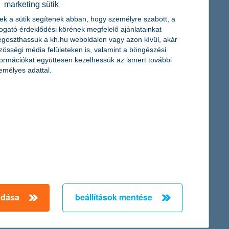
marketing sütik
ek a sütik segítenek abban, hogy személyre szabott, a
togató érdeklődési körének megfelelő ajánlatainkat
goszthassuk a kh.hu weboldalon vagy azon kívül, akár
zösségi média felületeken is, valamint a böngészési
formációkat együttesen kezelhessük az ismert további
emélyes adattal.
bb növekedésre számítanak. „Az előző negyedévi 30%-ról 39%-ra
g 34%-ról 24%-ra csökkent az alacsonyabb közterheket
edévi 16% helyett jelenleg már 24% gondolja úgy, hogy az elmúlt
ek többsége (57%) egyértelműen növekvő vállalati
adása
beállítások mentése