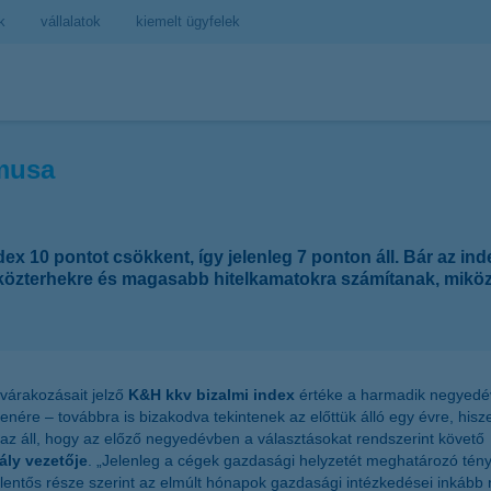
k
vállalatok
kiemelt ügyfelek
zmusa
x 10 pontot csökkent, így jelenleg 7 ponton áll. Bár az ind
 közterhekre és magasabb hitelkamatokra számítanak, mikö
 várakozásait jelző
K&H kkv bizalmi index
értéke a harmadik negyedévb
nére – továbbra is bizakodva tekintenek az előttük álló egy évre, hisz
z áll, hogy az előző negyedévben a választásokat rendszerint követő fe
ály vezetője
. „Jelenleg a cégek gazdasági helyzetét meghatározó ténye
jelentős része szerint az elmúlt hónapok gazdasági intézkedései inkáb