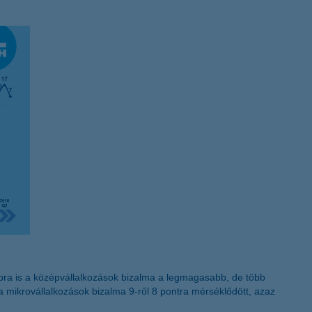
K&H token megújítás
bra is a középvállalkozások bizalma a legmagasabb, de több
 a mikrovállalkozások bizalma 9-ről 8 pontra mérséklődött, azaz