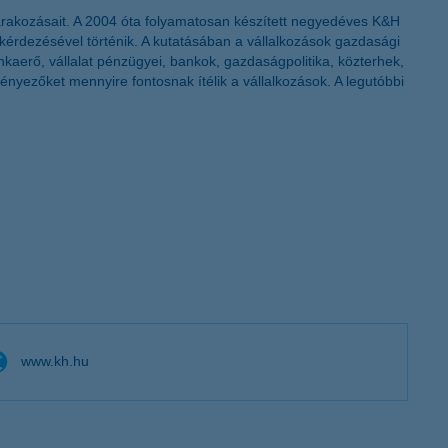
várakozásait. A 2004 óta folyamatosan készített negyedéves K&H
egkérdezésével történik. A kutatásában a vállalkozások gazdasági
unkaerő, vállalat pénzügyei, bankok, gazdaságpolitika, közterhek,
ényezőket mennyire fontosnak ítélik a vállalkozások. A legutóbbi
www.kh.hu