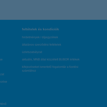
feltételek és kondíciók
hirdetmények / díjjegyzékek
általános szerződési feltételek
üzletszabályzat
se
aktuális, MNB által közzétett BUBOR értékek
kifejezéseket ismertető fogalomtár a fizetési
számlához
zat
dezése
örténő