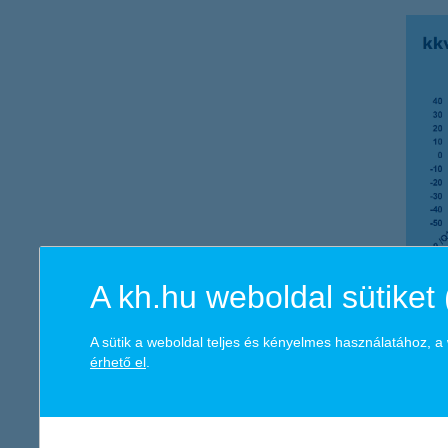
A kh.hu weboldal sütiket 
Az ágazatok közül továbbra is az ipari cégek a legbizakodóbbak
A sütik a weboldal teljes és kényelmes használatához, 
gyakorlatilag nem változott az előző negyedévhez képest a hangu
érhető el
.
utóbbinál ráadásul 20 pontos visszaesés történt.