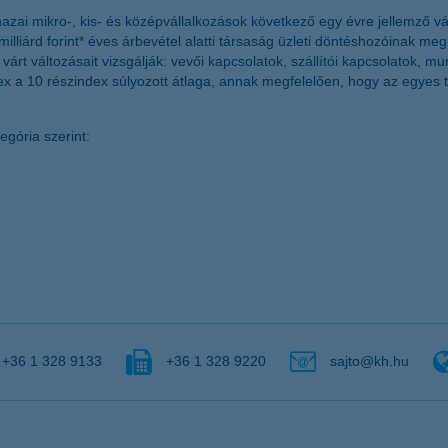
azai mikro-, kis- és középvállalkozások következő egy évre jellemző 
illiárd forint* éves árbevétel alatti társaság üzleti döntéshozóinak m
árt változásait vizsgálják: vevői kapcsolatok, szállítói kapcsolatok, m
dex a 10 részindex súlyozott átlaga, annak megfelelően, hogy az egyes t
gória szerint:
+36 1 328 9133
+36 1 328 9220
sajto@kh.hu