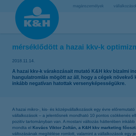
magánszemélyek
vállalkozáso
mérséklődött a hazai kkv-k optimi
2018.11.14.
A hazai kkv-k várakozásait mutató K&H kkv bizalmi inde
hangulatromlás mögött az áll, hogy a cégek növekvő
inkább negatívan hatottak versenyképességükre.
A hazai mikro-, kis- és középvállalkozások egy évre előremutató
vállalkozások – a jelentősnek mondható 10 pontos csökkenés elle
pozitív tartományban van. A mostani változás hátterében inkább a
mondta el
Kovács Viktor Zoltán, a K&H kkv marketing főoszt
változásának megítélése romlott, valamint a vállalkozások egy 