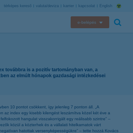
térképes kereső
valuta/deviza
karrier
kapcsolat
English
e-belépés
K&H e-bank
keresés
K&H e-posta
K&H elektronikus postaláda
ex továbbra is a pozitív tartományban van, a
zben az elmúlt hónapok gazdasági intézkedései
K&H web Electra
K&H Biztosító ügyfélportál
en 10 pontot csökkent, így jelenleg 7 ponton áll. „A
K&H SZÉP Kártya
en az index egy kisebb kilengést leszámítva közel két éve a
lfokozott hangulat visszakorrigált egy reálisabb szintre” –
K&H e-kártyafelület
zők közül a közterhek és a vállalati hitelkamatok várt
b negatívan hatottak versenyképességükre” – tette hozzá Kovács