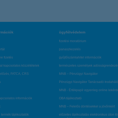
rmációk
ügyfélvédelem
fizetési moratórium
rtál
panaszkezelés
ne fizetés
gyűjtőszámlahitel információk
al kapcsolatos közzétételek
természetes személyek adósságrendezé
lőzés, FATCA, CRS
MNB – Pénzügyi Navigátor
s
Pénzügyi Navigátor Tanácsadó Irodaháló
MNB - Értékpapír egyenleg online lekér
kapcsolatos információk
OBA tájékoztató
k
MNB – Felelős döntésekkel a jövőnkért
 termék tájékoztatók
előzetes tájékoztatás elektronikus úton t