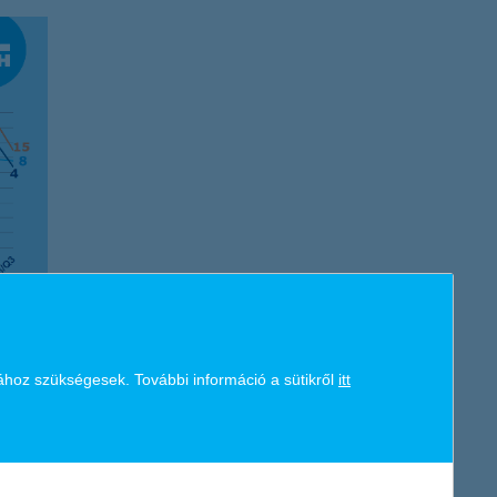
 nem sokkal lemaradva a kereskedelmi cégek vannak, nekik
ához szükségesek. További információ a sütikről
itt
l jóval szerényebben látja a következő egy évet (4 és 1 pont),