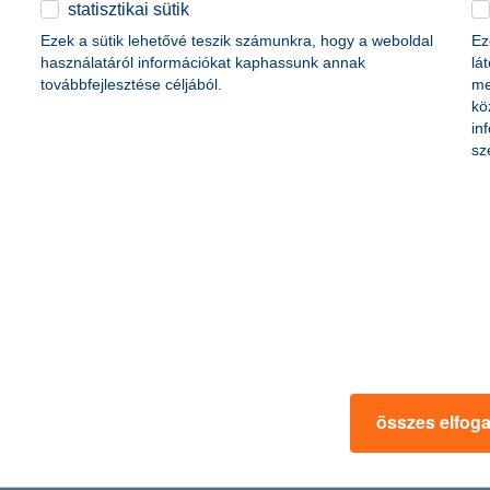
statisztikai sütik
Ezek a sütik lehetővé teszik számunkra, hogy a weboldal
Ez
használatáról információkat kaphassunk annak
lá
továbbfejlesztése céljából.
me
kö
in
sz
zámítanak
 alábbhagytak, és akik eddig adócsökkentésben bíztak, most már inká
kokkal terveznek a következő egy év során, ezzel párhuzamosan pedi
ységéről is negatívabban nyilatkoztak a cégek, ugyanis az előző negy
zabályok módosítása – rontottak versenyképességén. Mindemellett a cég
összes elfog
íjnövekedést valószínűsít az előttünk álló egy évben.