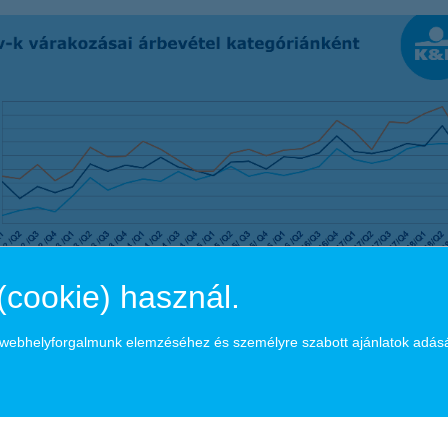
(cookie) használ.
, annak ellenére, hogy 38-ról 26 pontra mérséklődött bizalmuk. Tőlük
a webhelyforgalmunk elemzéséhez és személyre szabott ajánlatok adás
latuk (21 pont). A szolgáltató és a mezőgazdasági szektor viszont enné