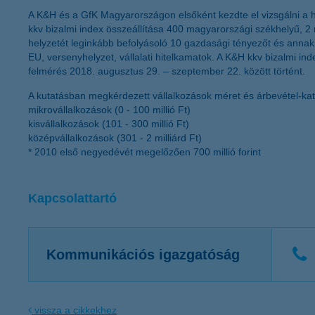
A K&H és a GfK Magyarországon elsőként kezdte el vizsgálni a h
kkv bizalmi index összeállítása 400 magyarországi székhelyű, 2 m
helyzetét leginkább befolyásoló 10 gazdasági tényezőt és annak v
EU, versenyhelyzet, vállalati hitelkamatok. A K&H kkv bizalmi in
felmérés 2018. augusztus 29. – szeptember 22. között történt.
A kutatásban megkérdezett vállalkozások méret és árbevétel-kate
mikrovállalkozások (0 - 100 millió Ft)
kisvállalkozások (101 - 300 millió Ft)
középvállalkozások (301 - 2 milliárd Ft)
* 2010 első negyedévét megelőzően 700 millió forint
Kapcsolattartó
Kommunikációs igazgatóság
vissza a cikkekhez