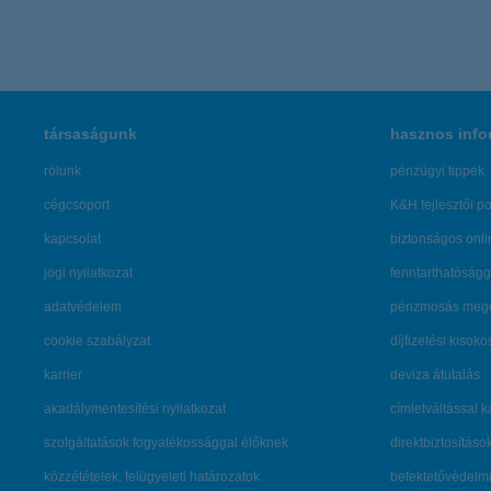
társaságunk
hasznos info
rólunk
pénzügyi tippek
cégcsoport
K&H fejlesztői po
kapcsolat
biztonságos onli
jogi nyilatkozat
fenntarthatóságg
adatvédelem
pénzmosás mege
cookie szabályzat
díjfizetési kisoko
karrier
deviza átutalás
akadálymentesítési nyilatkozat
címletváltással 
szolgáltatások fogyatékossággal élőknek
direktbiztosításo
közzétételek, felügyeleti határozatok
befektetővédelmi