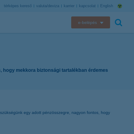
térképes kereső
valuta/deviza
karrier
kapcsolat
English
e-belépés
K&H e-bank
keresés
K&H e-posta
K&H elektronikus postaláda
n, hogy mekkora biztonsági tartalékban érdemes
K&H web Electra
K&H Biztosító ügyfélportál
K&H SZÉP Kártya
n szükségünk egy adott pénzösszegre, nagyon fontos, hogy
K&H e-kártyafelület