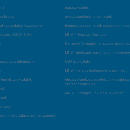
rtál
panaszkezelés
ne fizetés
gyűjtőszámlahitel információk
al kapcsolatos közzétételek
természetes személyek adósságrendezé
lőzés, FATCA, CRS
MNB – Pénzügyi Navigátor
s
Pénzügyi Navigátor Tanácsadó Irodaháló
MNB - Értékpapír egyenleg online lekér
kapcsolatos információk
OBA tájékoztató
k
MNB – Felelős döntésekkel a jövőnkért
 termék tájékoztatók
előzetes tájékoztatás elektronikus úton t
szerződéskötéshez
ciók
MNB - Országos Fiók- és ATM kereső
ációk
tartások
kezelő megbízatásának megszűnése