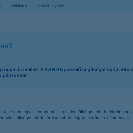
k
vállalatok
kiemelt ügyfelek
tés?
g egymás mellett. A K&H Alapkezelő segítséget nyújt abba
ük pénzünket.
nak, de pénzügyi szempontból is az a legköltségesebb, ha hirtelen va
 Ennek szükséges mértékéről azonban eléggé eltérőek a vélemények.