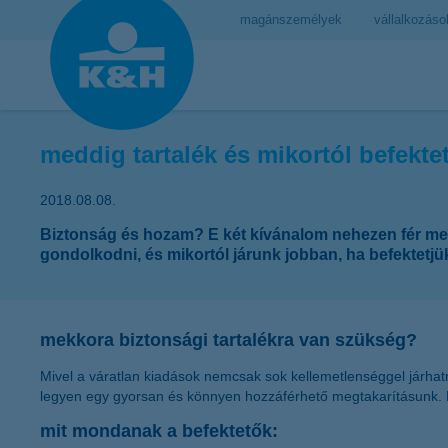
magánszemélyek
vállalkozáso
meddig tartalék és mikortól befekte
2018.08.08.
Biztonság és hozam? E két kívánalom nehezen fér me
gondolkodni, és mikortól járunk jobban, ha befektetj
mekkora biztonsági tartalékra van szükség?
Mivel a váratlan kiadások nemcsak sok kellemetlenséggel járhat
legyen egy gyorsan és könnyen hozzáférhető megtakarításunk.
mit mondanak a befektetők: