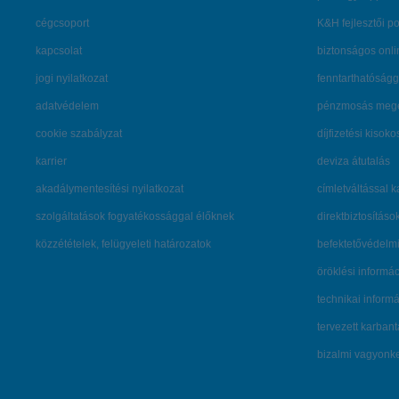
cégcsoport
K&H fejlesztői po
kapcsolat
biztonságos onli
jogi nyilatkozat
fenntarthatóságg
adatvédelem
pénzmosás mege
cookie szabályzat
díjfizetési kisoko
karrier
deviza átutalás
akadálymentesítési nyilatkozat
címletváltással 
szolgáltatások fogyatékossággal élőknek
direktbiztosításo
közzétételek, felügyeleti határozatok
befektetővédelmi
öröklési informá
technikai inform
tervezett karban
bizalmi vagyon