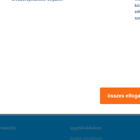
 az összeg nagysága, sokkal inkább a megtakarítási cél és az időtáv
kö
öbbéves időtávon, a piacok mozgását hosszabb távon eredményesen kiakn
in
sz
 7390/118
+36 30 221 3611
e.csordas@well.hu
összes elfog
rmációk
ügyfélvédelem
fizetési moratórium