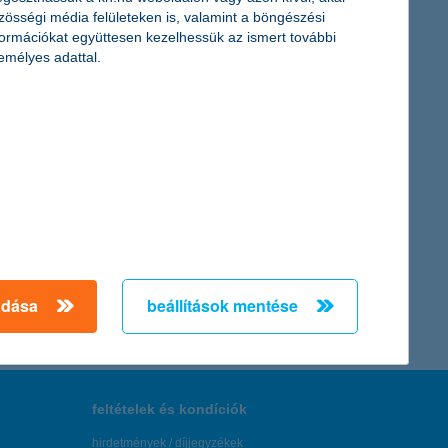
 meghatározása szükséges. Hiszen, akár már havi néhány ezer
zösségi média felületeken is, valamint a böngészési
ázó portfólió segítségével” – tanácsolja a befektetési
formációkat együttesen kezelhessük az ismert további
emélyes adattal.
adása
beállítások mentése
feltételek és kondíciók
hirdetmények / díjjegyzékek