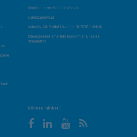
általános szerződési feltételek
üzletszabályzat
se
aktuális, MNB által közzétett BUBOR értékek
kifejezéseket ismertető fogalomtár a fizetési
számlához
zat
dezése
örténő
kövess minket!