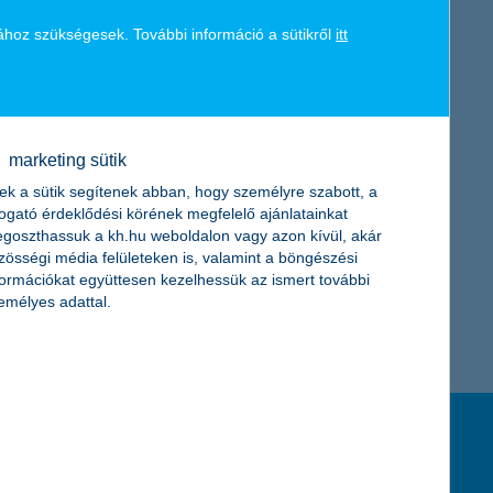
d a brit Warwick Business School-ban MBA képesítést szerzett.
K&H token megújítás
 igazgatóságot irányította. Mostantól az IT üzemeltetés és a
ához szükségesek. További információ a sütikről
itt
marketing sütik
ek a sütik segítenek abban, hogy személyre szabott, a
togató érdeklődési körének megfelelő ajánlatainkat
goszthassuk a kh.hu weboldalon vagy azon kívül, akár
zösségi média felületeken is, valamint a böngészési
formációkat együttesen kezelhessük az ismert további
emélyes adattal.
feltételek és kondíciók
hirdetmények / díjjegyzékek