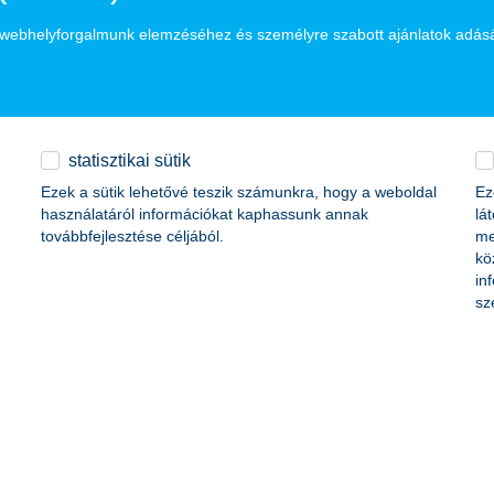
y
. Gergely a Budapesti Corvinus Egyetemen közgazdasági diplomát, maj
ot szerzett a K&H-nál, legutóbb az Üzleti banki támogatás és tanácsadás
a webhelyforgalmunk elemzéséhez és személyre szabott ajánlatok adás
i bizottságát és országcsapatát.
statisztikai sütik
Ezek a sütik lehetővé teszik számunkra, hogy a weboldal
Ez
u
használatáról információkat kaphassunk annak
lá
továbbfejlesztése céljából.
me
kö
in
sz
rmációk
ügyfélvédelem
fizetési moratórium