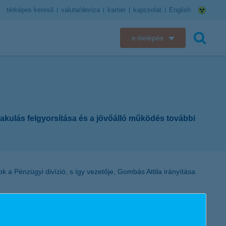
térképes kereső
valuta/deviza
karrier
kapcsolat
English
e-belépés
K&H e-bank
keresés
K&H e-posta
K&H elektronikus postaláda
alakulás felgyorsítása és a jövőálló működés további
K&H web Electra
K&H Biztosító ügyfélportál
ok a Pénzügyi divízió, s így vezetője, Gombás Attila irányítása
K&H SZÉP Kártya
iós vezető. A CIIO irányítása alá tartozik majd az IT és
K&H e-kártyafelület