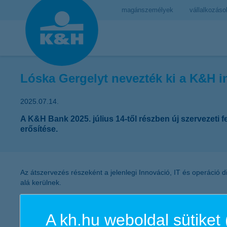
magánszemélyek
vállalkozáso
Lóska Gergelyt nevezték ki a K&H i
2025.07.14.
A K&H Bank 2025. július 14-től részben új szervezeti f
erősítése.
Az átszervezés részeként a jelenlegi Innováció, IT és operáció di
alá kerülnek.
Ezzel párhuzamosan új, stratégiai vezetői pozíció jön létre: a Chi
Innovációs igazgatóság, valamint a frissen létrehozandó Közpon
A kh.hu weboldal sütiket 