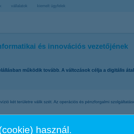
k
vállalatok
kiemelt ügyfelek
nformatikai és innovációs vezetőjének
elállásban működik tovább. A változások célja a digitális át
vízió két területre válik szét. Az operációs és pénzforgalmi szolgáltatás
ef Information & Innovation Officer (CIIO), azaz informatikai és innovác
ti portfólió- és projektmenedzsment iroda (PMO).
(cookie) használ.