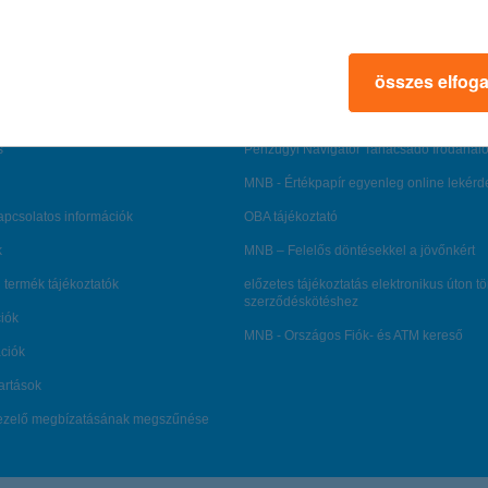
rtál
panaszkezelés
ne fizetés
gyűjtőszámlahitel információk
összes elfog
al kapcsolatos közzétételek
természetes személyek adósságrendezé
lőzés, FATCA, CRS
MNB – Pénzügyi Navigátor
s
Pénzügyi Navigátor Tanácsadó Irodaháló
MNB - Értékpapír egyenleg online lekér
kapcsolatos információk
OBA tájékoztató
k
MNB – Felelős döntésekkel a jövőnkért
 termék tájékoztatók
előzetes tájékoztatás elektronikus úton t
szerződéskötéshez
ciók
MNB - Országos Fiók- és ATM kereső
ációk
tartások
kezelő megbízatásának megszűnése