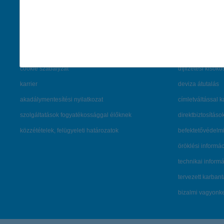
cégcsoport
K&H fejlesztői po
kapcsolat
biztonságos onli
jogi nyilatkozat
fenntarthatóságg
adatvédelem
pénzmosás mege
cookie szabályzat
díjfizetési kisoko
karrier
deviza átutalás
akadálymentesítési nyilatkozat
címletváltással 
szolgáltatások fogyatékossággal élőknek
direktbiztosításo
közzétételek, felügyeleti határozatok
befektetővédelmi
öröklési informá
technikai inform
tervezett karban
bizalmi vagyon