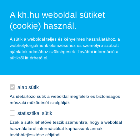
A kh.hu weboldal sütiket
(cookie) használ.
K&H: kopogtat a vakáció, irány a
A sütik a weboldal teljes és kényelmes használatához, a
nagyvilág!
webhelyforgalmunk elemzéséhez és személyre szabott
ajánlatok adásához szükségesek. További információ a
sütikről
itt érhető el
.
indulás előtt nem árt átgondolni a
egyéb
pénzügyeket is
2025.05.28.
English
alap sütik
A nyári külföldi utazások sok középiskolás számára
az első igazi önálló kalandot jelentik – épp ezért nem
Az idetartozó sütik a weboldal megfelelő és biztonságos
árt néhány fontos pénzügyi és biztonsági tanácsot
műszaki működését szolgálják.
megfogadni. Elengedhetetlen a feltöltött mobiltelefon
statisztikai sütik
és egy érvényes utasbiztosítás is. Ezek együttesen
segítenek abban, hogy a várva várt nyaralás ne
Ezek a sütik lehetővé teszik számunkra, hogy a weboldal
váratlan kellemetlenségek sorozatává váljon.
használatáról információkat kaphassunk annak
továbbfejlesztése céljából.