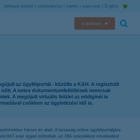
térképes kereső
valuta/deviza
karrier
kapcsolat
English
e-belépés
K&H e-bank
keresés
K&H e-posta
K&H elektronikus postaláda
jult az ügyfélportál - közölte a K&H. A regisztrált
K&H web Electra
al nőtt. A netes dokumentumfeltöltések nemcsak
. A megújult virtuális felület az eddiginél is
K&H Biztosító ügyfélportál
rmadával csökken az ügyintézési idő is.
K&H SZÉP Kártya
zönhetően három év alatt. A társaság online ügyfélportáljára
K&H e-kártyafelület
int 847 ezer ügyet indítottak, ez 356 százalékos növekedést