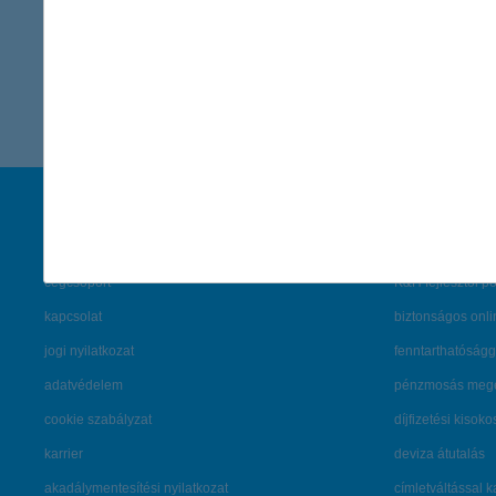
vissza a cikkekhez
társaságunk
hasznos info
rólunk
pénzügyi tippek
cégcsoport
K&H fejlesztői po
kapcsolat
biztonságos onli
jogi nyilatkozat
fenntarthatóságg
adatvédelem
pénzmosás mege
cookie szabályzat
díjfizetési kisoko
karrier
deviza átutalás
akadálymentesítési nyilatkozat
címletváltással 