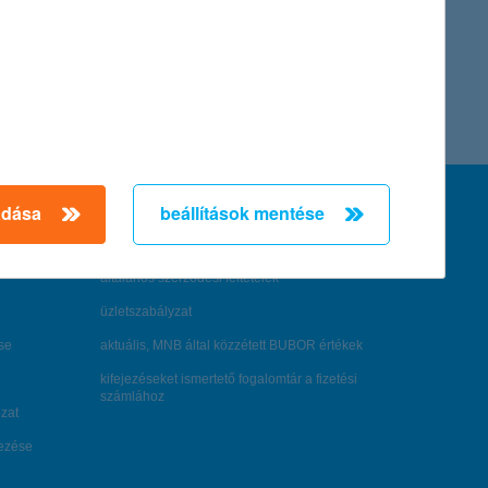
feltételek és kondíciók
adása
beállítások mentése
hirdetmények / díjjegyzékek
általános szerződési feltételek
üzletszabályzat
se
aktuális, MNB által közzétett BUBOR értékek
kifejezéseket ismertető fogalomtár a fizetési
számlához
zat
dezése