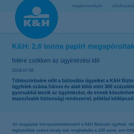
magánszemélyek
vállalkozáso
K&H: 2,6 tonna papírt megspóroltak 
felére csökken az ügyintézési idő
2019.07.08.
Többszörösére nőtt a biztosítós ügyeiket a K&H Biztosí
ügyfelek száma három év alatt több mint 300 százalé
gyorsabbá teszik az ügyintézést, de ennek köszönhetőe
masszívabb biztonsági rendszerrel, például kétlépcsős
Jól vizsgáztak környezetvédelemből a K&H Biztosító ügyfelei: tö
regisztráltak száma tavaly már meghaladta a 100 ezret, ami töb