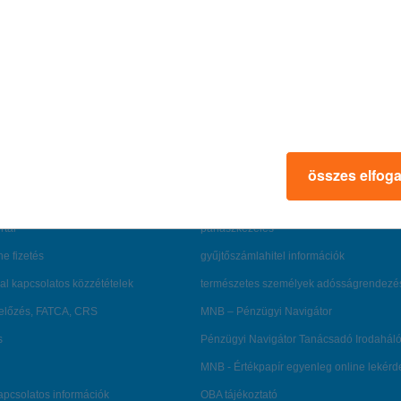
rmációk
ügyfélvédelem
összes elfog
fizetési moratórium
rtál
panaszkezelés
ne fizetés
gyűjtőszámlahitel információk
al kapcsolatos közzétételek
természetes személyek adósságrendezé
lőzés, FATCA, CRS
MNB – Pénzügyi Navigátor
s
Pénzügyi Navigátor Tanácsadó Irodaháló
MNB - Értékpapír egyenleg online lekér
kapcsolatos információk
OBA tájékoztató