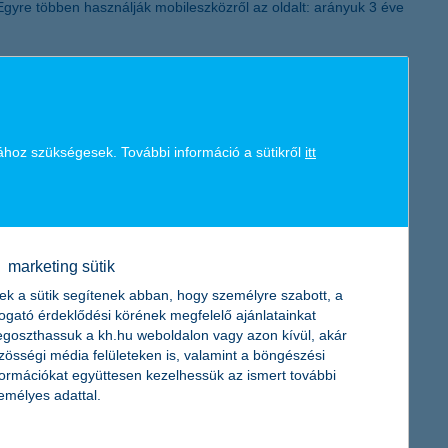
. Egyre többen használják mobileszközről az oldalt: arányuk 3 éve
K&H token megújítás
-ben. Az online felület használatával nagyjából 2,6 tonna papírt
ához szükségesek. További információ a sütikről
itt
 most megújította az online ügyfélportálját. Ennek keretében
épcsős lesz, ez a gyakorlatban azt jelenti, hogy SMS-ben is
al, további azonosító és/vagy szerződési adatok megadása nélkül.
marketing sütik
ek a sütik segítenek abban, hogy személyre szabott, a
togató érdeklődési körének megfelelő ajánlatainkat
goszthassuk a kh.hu weboldalon vagy azon kívül, akár
zösségi média felületeken is, valamint a böngészési
formációkat együttesen kezelhessük az ismert további
emélyes adattal.