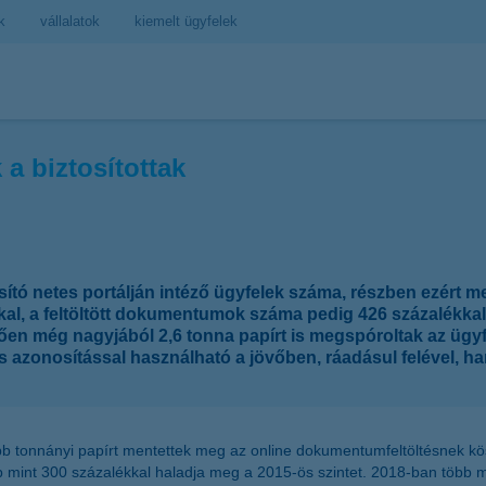
k
vállalatok
kiemelt ügyfelek
a biztosítottak
tó netes portálján intéző ügyfelek száma, részben ezért megú
kkal, a feltöltött dokumentumok száma pedig 426 százalékk
n még nagyjából 2,6 tonna papírt is megspóroltak az ügyfelek
 azonosítással használható a jövőben, ráadásul felével, ha
bb tonnányi papírt mentettek meg az online dokumentumfeltöltésnek kös
b mint 300 százalékkal haladja meg a 2015-ös szintet. 2018-ban több m