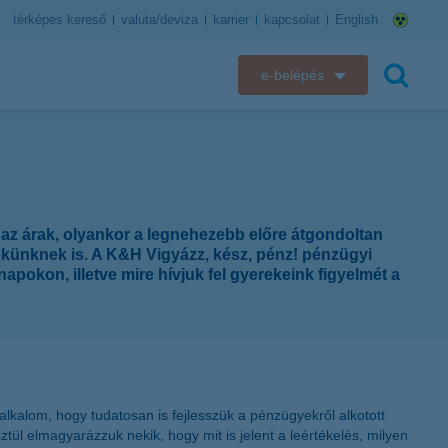
térképes kereső
valuta/deviza
karrier
kapcsolat
English
e-belépés
K&H e-bank
keresés
K&H e-posta
K&H elektronikus postaláda
 az árak, olyankor a legnehezebb előre átgondoltan
ekünknek is. A K&H Vigyázz, kész, pénz! pénzügyi
K&H web Electra
apokon, illetve mire hívjuk fel gyerekeink figyelmét a
K&H Biztosító ügyfélportál
K&H SZÉP Kártya
alkalom, hogy tudatosan is fejlesszük a pénzügyekről alkotott
K&H e-kártyafelület
ül elmagyarázzuk nekik, hogy mit is jelent a leértékelés, milyen