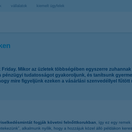
k
vállalatok
kiemelt ügyfelek
ken
ck Friday. Mikor az üzletek többségében egyszerre zuhannak
is pénzügyi tudatosságot gyakoroljunk, és tanítsunk gyerm
ogy mire figyeljünk ezeken a vásárlási szenvedéllyel fűtött n
 viselkedésmintát fogják követni felnőttkorukban
, így ez egy remek 
ekezünk”, alkalmunk nyílik, hogy a hozzájuk közel álló példákon kereszt