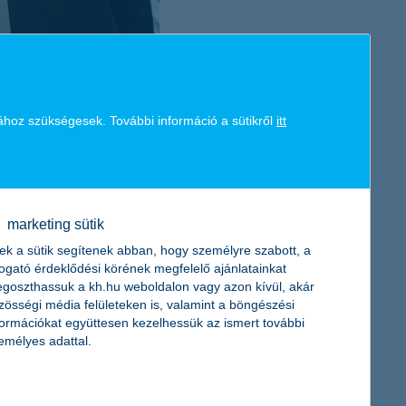
ához szükségesek. További információ a sütikről
itt
 abban is, hogy
mérlegeljük, valóban szükségünk van-e az
, ha nagyon kedvezményes áron van, vagy ha a keretünkbe
marketing sütik
sorrendbe – ezt a listát karácsonykor is jól tudjuk használni.
ek a sütik segítenek abban, hogy személyre szabott, a
togató érdeklődési körének megfelelő ajánlatainkat
goszthassuk a kh.hu weboldalon vagy azon kívül, akár
 vásárlási lázban. Igyekezzünk ne túlvállalni magunkat! Ugyanígy
zösségi média felületeken is, valamint a böngészési
ntéseket hozni, és hogy nem lehet mindent megkapni egyszerre,
formációkat együttesen kezelhessük az ismert további
emélyes adattal.
lak. Ugyanis az ár nem mindig akciós. Akadnak üzletek, illetve