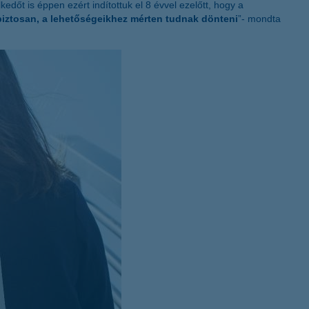
edőt is éppen ezért indítottuk el 8 évvel ezelőtt, hogy a
K&H token megújítás
iztosan, a lehetőségeikhez mérten tudnak dönteni
”- mondta