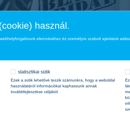
(cookie) használ.
a webhelyforgalmunk elemzéséhez és személyre szabott ajánlatok adás
nk van. A listakészítés nemcsak a vásárlás során segít, de már előtte
denképpen szeretnénk a kosarunkban tudni és mi az, amit csak akkor
statisztikai sütik
ük meg, hogy írja össze miket szeretne és állítsa ezeket ő is fontossági 
Ezek a sütik lehetővé teszik számunkra, hogy a weboldal
Ez
használatáról információkat kaphassunk annak
lá
továbbfejlesztése céljából.
me
t
. Fontos, hogy legyen egy megszabott keret, ami megálljt parancsol a
kö
, hogy mik férnének ebbe bele. Így megtanulhatja, milyen pénzügyi dö
in
sz
 termékek árait. Ebben segítségünkre lehetnek az árösszehasonlító olda