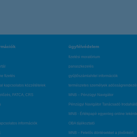
rmációk
ügyfélvédelem
fizetési moratórium
rtál
panaszkezelés
ne fizetés
gyűjtőszámlahitel információk
al kapcsolatos közzétételek
természetes személyek adósságrendezé
lőzés, FATCA, CRS
MNB – Pénzügyi Navigátor
s
Pénzügyi Navigátor Tanácsadó Irodaháló
MNB - Értékpapír egyenleg online lekér
kapcsolatos információk
OBA tájékoztató
k
MNB – Felelős döntésekkel a jövőnkért