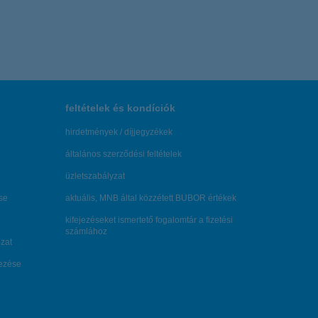
feltételek és kondíciók
hirdetmények / díjjegyzékek
általános szerződési feltételek
üzletszabályzat
se
aktuális, MNB által közzétett BUBOR értékek
kifejezéseket ismertető fogalomtár a fizetési
számlához
zat
dezése