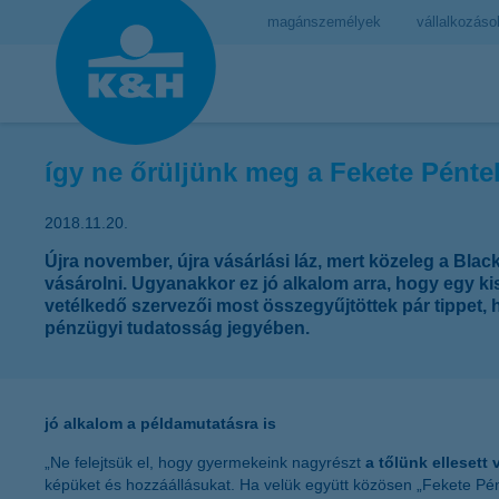
magánszemélyek
vállalkozáso
így ne őrüljünk meg a Fekete Pénte
2018.11.20.
Újra november, újra vásárlási láz, mert közeleg a Bla
vásárolni. Ugyanakkor ez jó alkalom arra, hogy egy k
vetélkedő szervezői most összegyűjtöttek pár tippet, h
pénzügyi tudatosság jegyében.
jó alkalom a példamutatásra is
„Ne felejtsük el, hogy gyermekeink nagyrészt
a tőlünk ellesett
képüket és hozzáállásukat. Ha velük együtt közösen „Fekete Pént