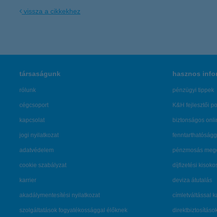
vissza a cikkekhez
társaságunk
hasznos info
rólunk
pénzügyi tippek
cégcsoport
K&H fejlesztői po
kapcsolat
biztonságos onli
jogi nyilatkozat
fenntarthatóságg
adatvédelem
pénzmosás mege
cookie szabályzat
díjfizetési kisoko
karrier
deviza átutalás
akadálymentesítési nyilatkozat
címletváltással 
szolgáltatások fogyatékossággal élőknek
direktbiztosításo