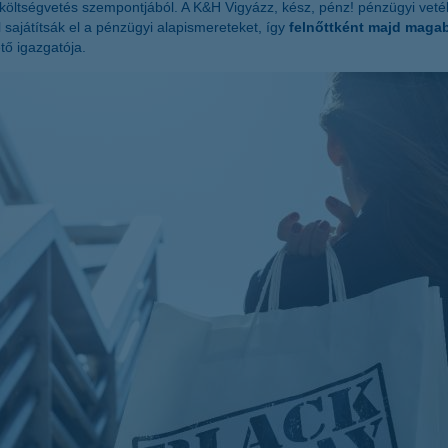
a költségvetés szempontjából. A K&H Vigyázz, kész, pénz! pénzügyi vetélk
 sajátítsák el a pénzügyi alapismereteket, így
felnőttként majd magab
ő igazgatója.