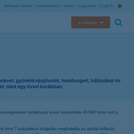
térképes kereső
valuta/deviza
karrier
kapcsolat
English
e-belépés
K&H e-bank
keresés
K&H e-posta
K&H elektronikus postaláda
slevet, gyümölcsjoghurtot, hamburgert, hátizsákot és
K&H web Electra
bet, mint egy évvel korábban.
K&H Biztosító ügyfélportál
K&H SZÉP Kártya
zemüvegkeretet tartalmazó kosár összértéke 43 588 forint volt a
K&H e-kártyafelület
b mint 7 százalékos drágulás meghaladja az áprilisi inflációt,