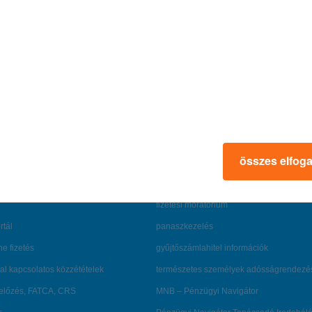
u
összes elfog
rmációk
ügyfélvédelem
fizetési moratórium
rtál
panaszkezelés
ne fizetés
gyűjtőszámlahitel információk
al kapcsolatos közzétételek
természetes személyek adósságrendezé
lőzés, FATCA, CRS
MNB – Pénzügyi Navigátor