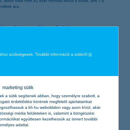
akkor több mint 42 ezer forintba került a kosár, ami 7,6
K&H token megújítás
rmékek ára.
bbi termék ára ugyanakkor emelkedett.
olt a drágulás. Jelentősebb növekedés látható a narancslénél és a
, hogy a gyerekinflációs kosárban szereplő élelmiszerek és a
ához szükségesek. További információ a sütikről
itt
rdemes elsajátítani. A mindennapi pénzköltés, a tudatos vásárlás,
igyázz, kész, pénz! pénzügyi vetélkedő éppen ezekre az
marketing sütik
át egészen a hosszú távú tervezésig. A tizenötödik jubileumi
ek a sütik segítenek abban, hogy személyre szabott, a
sapatok június elején egy nagyszabású budapesti eseményen
togató érdeklődési körének megfelelő ajánlatainkat
goszthassuk a kh.hu weboldalon vagy azon kívül, akár
zösségi média felületeken is, valamint a böngészési
formációkat együttesen kezelhessük az ismert további
emélyes adattal.