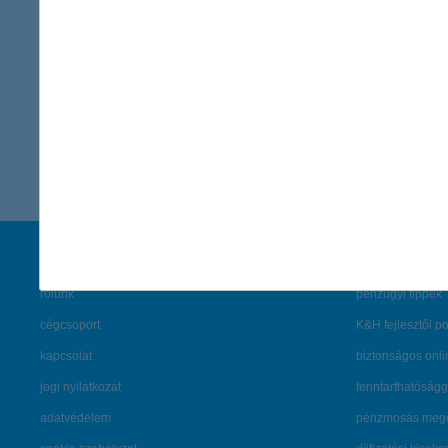
K&H Kommunikáció
sajto@kh.h
vissza a cikkekhez
társaságunk
hasznos info
rólunk
pénzügyi tippek
cégcsoport
K&H fejlesztői po
kapcsolat
biztonságos onli
jogi nyilatkozat
fenntarthatóságg
adatvédelem
pénzmosás mege