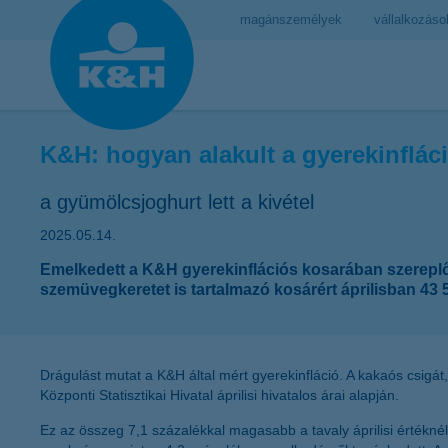
magánszemélyek
vállalkozáso
K&H: hogyan alakult a gyerekinflác
a gyümölcsjoghurt lett a kivétel
2025.05.14.
Emelkedett a K&H gyerekinflációs kosarában szereplő 
szemüvegkeretet is tartalmazó kosárért áprilisban 43 58
Drágulást mutat a K&H által mért gyerekinfláció. A kakaós csigát
Központi Statisztikai Hivatal áprilisi hivatalos árai alapján.
Ez az összeg 7,1 százalékkal magasabb a tavaly áprilisi értéknél