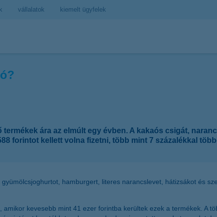
k
vállalatok
kiemelt ügyfelek
ió?
termékek ára az elmúlt egy évben. A kakaós csigát, naranc
8 forintot kellett volna fizetni, több mint 7 százalékkal töb
, gyümölcsjoghurtot, hamburgert, literes narancslevet, hátizsákot és s
, amikor kevesebb mint 41 ezer forintba kerültek ezek a termékek. A töb