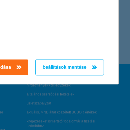
adása
beállítások mentése
feltételek és kondíciók
hirdetmények / díjjegyzékek
általános szerződési feltételek
üzletszabályzat
se
aktuális, MNB által közzétett BUBOR értékek
kifejezéseket ismertető fogalomtár a fizetési
számlához