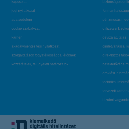
kapcsolat
biztonságos onli
jogi nyilatkozat
fenntarthatóságg
adatvédelem
pénzmosás mege
cookie szabályzat
díjfizetési kisoko
karrier
deviza átutalás
akadálymentesítési nyilatkozat
címletváltással 
szolgáltatások fogyatékossággal élőknek
direktbiztosításo
közzétételek, felügyeleti határozatok
befektetővédelmi
öröklési informá
technikai inform
tervezett karban
bizalmi vagyon