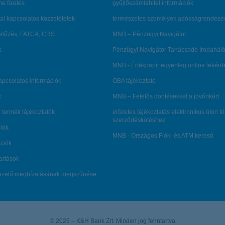
ne fizetés
gyűjtőszámlahitel információk
al kapcsolatos közzétételek
természetes személyek adósságrendezé
lőzés, FATCA, CRS
MNB – Pénzügyi Navigátor
s
Pénzügyi Navigátor Tanácsadó Irodaháló
MNB - Értékpapír egyenleg online lekér
kapcsolatos információk
OBA tájékoztató
k
MNB – Felelős döntésekkel a jövőnkért
 termék tájékoztatók
előzetes tájékoztatás elektronikus úton t
szerződéskötéshez
ciók
MNB - Országos Fiók- és ATM kereső
ációk
tartások
kezelő megbízatásának megszűnése
© 2026 – K&H Bank Zrt. Minden jog fenntartva