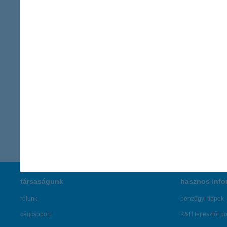
esetén is érdemes azonnal lépni a pénzügyi biztonság érdekébe
Kapcsolattartó
K&H Kommunikáció
sajto@kh.h
vissza a cikkekhez
társaságunk
hasznos info
rólunk
pénzügyi tippek
cégcsoport
K&H fejlesztői po