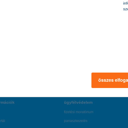
n.
in
sz
u
összes elfog
rmációk
ügyfélvédelem
fizetési moratórium
rtál
panaszkezelés