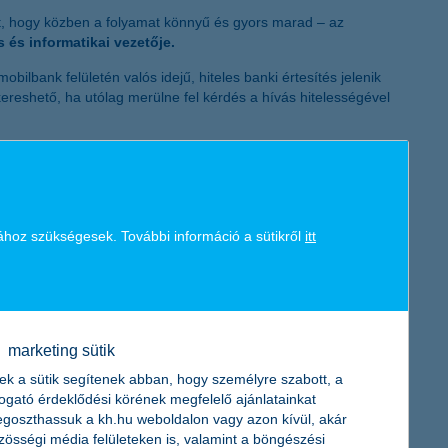
K&H token megújítás
ét, hogy közben a folyamat könnyű és gyors marad – az
és informatikai vezetője.
ilbank felületén valós idejű, hiteles banki értesítés jelenik
reshető, ha utólag merülne fel kérdés a hívás hitelességével
apnak a hívásról. A push értesítésre kattintva, a mobilbankba
tesítések olyan zárt, biztonságos csatornák, amelyek – az e-
kben kereste a bank az ügyfelet, és a hívások később is
ához szükségesek. További információ a sütikről
itt
lmazás vagy kiegészítő telepítésére. A szolgáltatás a
űködik.
y a mobilbankot, és ellenőrizze, érkezett-e hívóazonosító
marketing sütik
akítani, és a gyanús megkeresést jelezni kell a K&H TeleCenter
ek a sütik segítenek abban, hogy személyre szabott, a
togató érdeklődési körének megfelelő ajánlatainkat
sot ad, hanem segít a bankkártya letiltásában, a bankszámla
goszthassuk a kh.hu weboldalon vagy azon kívül, akár
yors cselekvés kulcsfontosságú, ezért már a legkisebb gyanú
zösségi média felületeken is, valamint a böngészési