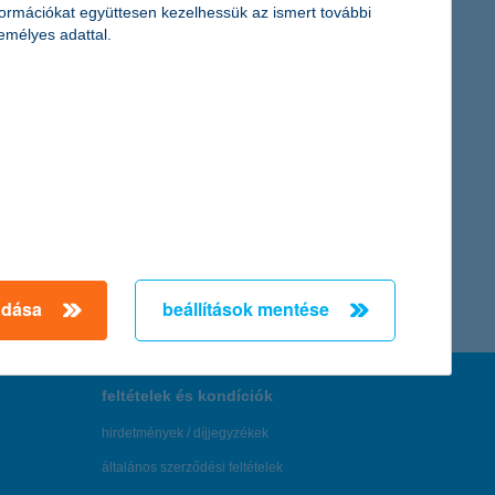
formációkat együttesen kezelhessük az ismert további
emélyes adattal.
adása
beállítások mentése
feltételek és kondíciók
hirdetmények / díjjegyzékek
általános szerződési feltételek