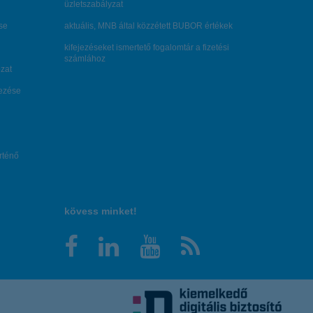
üzletszabályzat
se
aktuális, MNB által közzétett BUBOR értékek
kifejezéseket ismertető fogalomtár a fizetési
számlához
zat
dezése
örténő
kövess minket!