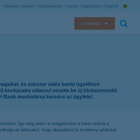
térképes kereső
valuta/deviza
karrier
kapcsolat
English
e-belépés
K&H e-bank
keresés
K&H e-posta
K&H elektronikus postaláda
 magukat, és sokszor valós banki ügyélhívó
K&H web Electra
ő kockázatra válaszul vezette be új hívóazonosító
H Bank munkatársa keresi-e az ügyfelet.
K&H Biztosító ügyfélportál
K&H SZÉP Kártya
amisítani. Így még akkor is megjelenhet a bank száma a
íthatja az áldozatot, hogy akaratlanul is érzékeny adatokat
K&H e-kártyafelület