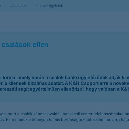
k
vállalatok
kiemelt ügyfelek
 csalások ellen
si forma, amely során a csalók banki ügyintézőnek adják ki
 a kliensek bizalmas adatait. A K&H Csoport erre a növekv
eresztül segít egyértelműen ellenőrizni, hogy valóban a K&
yes, mert a csalók képesek valódi, banki call center telefonszámokat h
ás. Ez a módszer könnyen hamis biztonságérzetet kelthet, és arra bátor