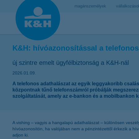
magánszemélyek
vállalkozáso
K&H: hívóazonosítással a telefonos
új szintre emelt ügyfélbiztonság a K&H-nál
2026.01.09.
A telefonos adathalászat az egyik leggyakoribb csalá
központnak tűnő telefonszámról próbálják megszerezni
szolgáltatását, amely az e-bankon és a mobilbankon k
A vishing – vagyis a hangalapú adathalászat – különösen veszél
hívóazonosítón, ha valójában nem a pénzintézettől érkezik a hív
adjon ki.