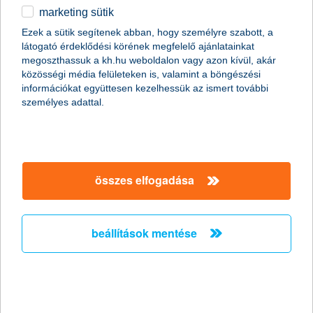
mintegy 30%-kal, az élelmiszer iránti kereslet viszont 70%-kal
marketing sütik
fog nőni. Ez a dátum ugyan messzinek tűnhet még, de a szektor
Ezek a sütik segítenek abban, hogy személyre szabott, a
jövője szempontjából már most érdemes felkészülni a fogyasztói
látogató érdeklődési körének megfelelő ajánlatainkat
igények, trendek változásaira, és ehhez igazodóan megtervezni
megoszthassuk a kh.hu weboldalon vagy azon kívül, akár
a jövő beruházásait” – ismertette a kutatás részleteit
Tresó
közösségi média felületeken is, valamint a böngészési
István, a K&H Agrárfejlesztési főosztály vezetője
.
információkat együttesen kezelhessük az ismert további
személyes adattal.
összes elfogadása
beállítások mentése