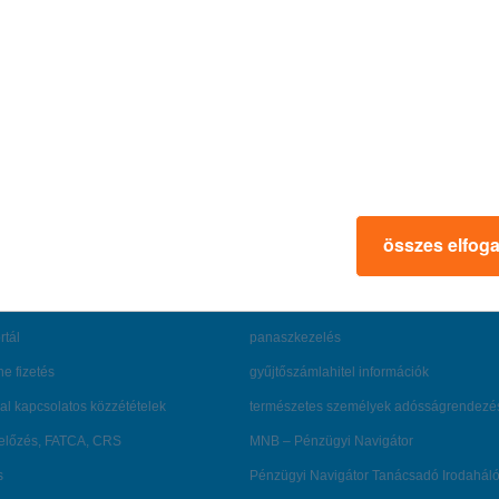
u
összes elfog
rmációk
ügyfélvédelem
fizetési moratórium
rtál
panaszkezelés
ne fizetés
gyűjtőszámlahitel információk
al kapcsolatos közzétételek
természetes személyek adósságrendezé
lőzés, FATCA, CRS
MNB – Pénzügyi Navigátor
s
Pénzügyi Navigátor Tanácsadó Irodaháló