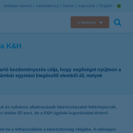
térképes kereső
valuta/deviza
karrier
kapcsolat
English
e-belépés
K&H e-bank
a a K&H
keresés
K&H e-posta
K&H elektronikus postaláda
 tartó kezdeményezés célja, hogy segítséget nyújtson a
ámbár egymást kiegészítő elemből áll, melyek
K&H web Electra
K&H Biztosító ügyfélportál
uk és nyilvános alkalmazásaik kiberkockázatait feltérképezzék,
K&H SZÉP Kártya
iaci értéke 60 euró, de a K&H ügyfelei kuponkóddal történő
K&H e-kártyafelület
eti be a felhasználókat a kiberbiztonság világába. A valóságon