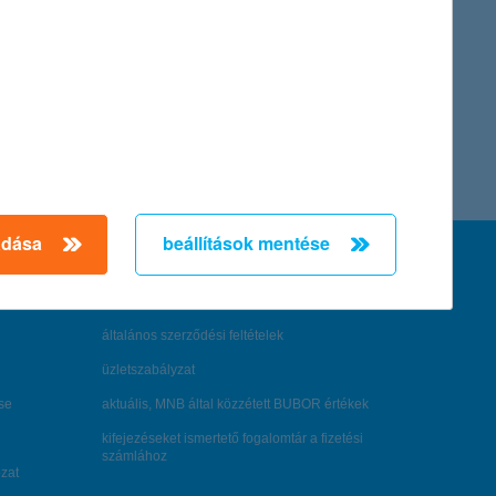
adása
beállítások mentése
feltételek és kondíciók
hirdetmények / díjjegyzékek
általános szerződési feltételek
üzletszabályzat
se
aktuális, MNB által közzétett BUBOR értékek
kifejezéseket ismertető fogalomtár a fizetési
számlához
zat