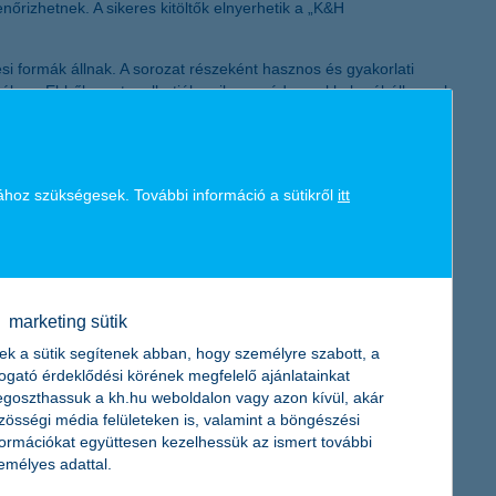
nőrizhetnek. A sikeres kitöltők elnyerhetik a „K&H
K&H token megújítás
i formák állnak. A sorozat részeként hasznos és gyakorlati
ésében. Ebből megtanulhatják, milyen módszerekkel próbálkoznak
ülnek, amelyek segítik az ügyfelek biztonságosabb mindennapi
ine visszaélések indokolnak. Erre az igényre reagálva indítottuk
ához szükségesek. További információ a sütikről
itt
és azok megelőzéséről. A program például segít eligazodni egy
zeket hatékonyan felismerjék és kezeljék. Így ügyfeleink nem
lapfeltétel. Ezzel a programmal ügyfeleinket fel tudjuk készíteni
 A Mastercard számára kiemelten fontos, hogy partnereink
marketing sütik
ly nemcsak technológiailag fejlett, de egyszerűen
ködés kapcsán Márkus Gergely, a Mastercard Magyarországért és
ek a sütik segítenek abban, hogy személyre szabott, a
togató érdeklődési körének megfelelő ajánlatainkat
goszthassuk a kh.hu weboldalon vagy azon kívül, akár
zösségi média felületeken is, valamint a böngészési
formációkat együttesen kezelhessük az ismert további
emélyes adattal.