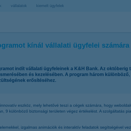
k
vállalatok
kiemelt ügyfelek
gramot kínál vállalati ügyfelei számár
ogramot indít vállalati ügyfeleinek a K&H Bank. Az októberig
felismerésében és kezelésében. A program három különböző, 
zültségének erősítéséhez.
n innovatív eszköz, mely lehetővé teszi a cégek számára, hogy weboldal
ján, 9 különböző biztonsági területen végez értékelést. A szolgáltatás p
 elemekkel, izgalmas animációk és interaktív feladatok segítségével vez