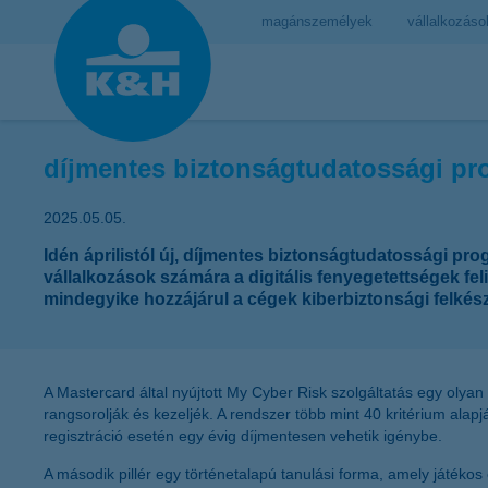
magánszemélyek
vállalkozáso
díjmentes biztonságtudatossági pro
2025.05.05.
Idén áprilistól új, díjmentes biztonságtudatossági pr
vállalkozások számára a digitális fenyegetettségek 
mindegyike hozzájárul a cégek kiberbiztonsági felkés
A Mastercard által nyújtott My Cyber Risk szolgáltatás egy olya
rangsorolják és kezeljék. A rendszer több mint 40 kritérium alap
regisztráció esetén egy évig díjmentesen vehetik igénybe.
A második pillér egy történetalapú tanulási forma, amely játékos