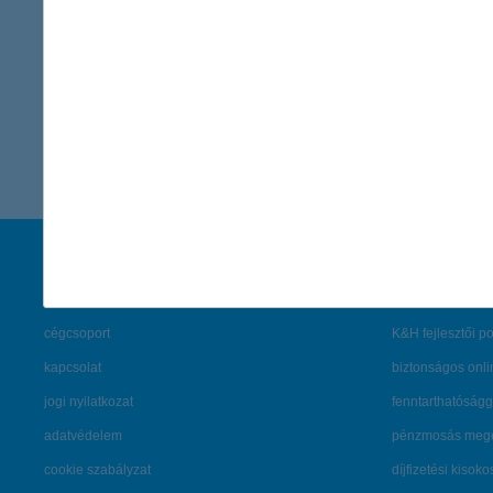
K&H Kommunikáció
sajto@kh.h
vissza a cikkekhez
társaságunk
hasznos info
rólunk
pénzügyi tippek
cégcsoport
K&H fejlesztői po
kapcsolat
biztonságos onli
jogi nyilatkozat
fenntarthatóságg
adatvédelem
pénzmosás mege
cookie szabályzat
díjfizetési kisoko