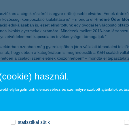
asztók és a cégek részéről is egyre erőteljesebb elvárás. Ennek érd
y közösségi komposztáló kialakítása is” – mondta el
Hindiné Ódor Món
áció edukálásában is, ezért elindítottunk egy óvodai felvilágosító okta
lános iskolás gyermekek számára. Mindezek mellett 2016-ban létrehoztuk
nyezetvédelemmel kapcsolatos tevékenységet támogatjuk.”
szektorban azonban még gyerekcipőben jár a vállalati társadalmi felel
tosnak, hogy ebben a kategóriában is meghirdessük a K&H családi vállal
tehetően a családi szemléletnek köszönhetően” – mondta el tapasztalat
(cookie) használ.
 foglalkoztató pénzintézeteként a K&H célja, hogy ügyfelei igényeit m
gi fiókot működtet, és mintegy 1 millió lakossági, kkv és vállalati ügy
a webhelyforgalmunk elemzéséhez és személyre szabott ajánlatok adás
 hiteljellegű állománnyal segíti háztartások, kisvállalkozások, vállalat
iárd forintos állományával rendelkezett. A cégcsoport teljes tevékeny
yamatos tevékenységet.
statisztikai sütik