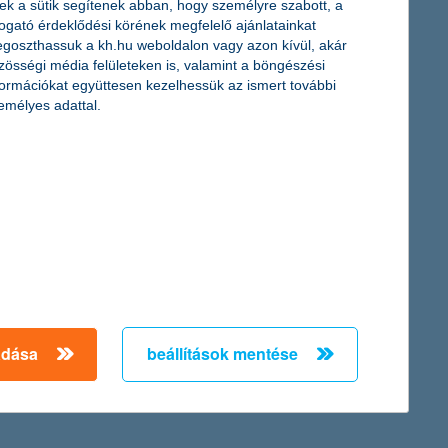
ek a sütik segítenek abban, hogy személyre szabott, a
togató érdeklődési körének megfelelő ajánlatainkat
goszthassuk a kh.hu weboldalon vagy azon kívül, akár
zösségi média felületeken is, valamint a böngészési
formációkat együttesen kezelhessük az ismert további
emélyes adattal.
adása
beállítások mentése