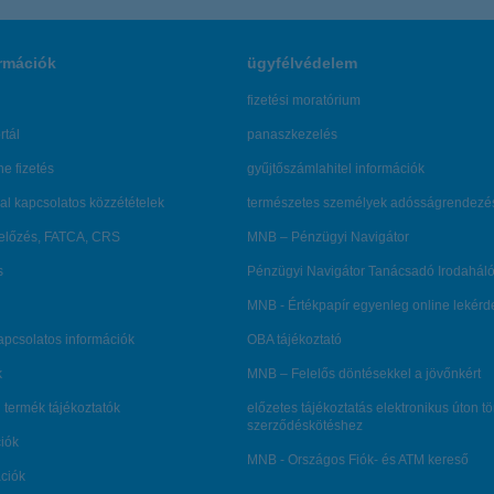
rmációk
ügyfélvédelem
fizetési moratórium
rtál
panaszkezelés
ne fizetés
gyűjtőszámlahitel információk
al kapcsolatos közzétételek
természetes személyek adósságrendezé
lőzés, FATCA, CRS
MNB – Pénzügyi Navigátor
s
Pénzügyi Navigátor Tanácsadó Irodaháló
MNB - Értékpapír egyenleg online lekér
kapcsolatos információk
OBA tájékoztató
k
MNB – Felelős döntésekkel a jövőnkért
 termék tájékoztatók
előzetes tájékoztatás elektronikus úton t
szerződéskötéshez
ciók
MNB - Országos Fiók- és ATM kereső
ációk