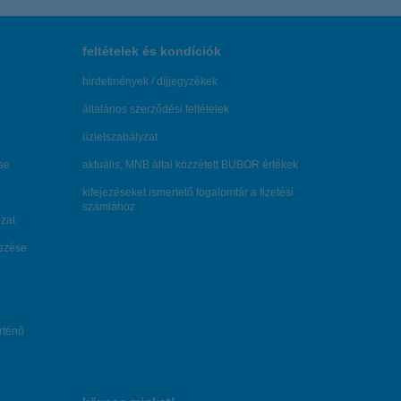
feltételek és kondíciók
hirdetmények / díjjegyzékek
általános szerződési feltételek
üzletszabályzat
se
aktuális, MNB által közzétett BUBOR értékek
kifejezéseket ismertető fogalomtár a fizetési
számlához
zat
dezése
örténő