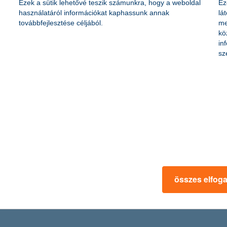
Ezek a sütik lehetővé teszik számunkra, hogy a weboldal
Ez
 forint
használatáról információkat kaphassunk annak
lá
illiárd forint
továbbfejlesztése céljából.
me
kö
in
sz
 forint
2,47 milliárd forint
illiárd forint
+36 1 328 9051
sajto@kh.hu
www.kh.hu
összes elfog