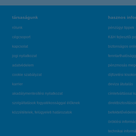
társaságunk
hasznos info
rólunk
pénzügyi tippek
cégcsoport
K&H fejlesztői po
kapcsolat
biztonságos onli
jogi nyilatkozat
fenntarthatóságg
adatvédelem
pénzmosás mege
cookie szabályzat
díjfizetési kisoko
karrier
deviza átutalás
akadálymentesítési nyilatkozat
címletváltással 
szolgáltatások fogyatékossággal élőknek
direktbiztosításo
közzétételek, felügyeleti határozatok
befektetővédelmi
öröklési informá
technikai inform