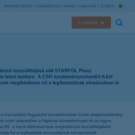
térképes kereső
valuta/deviza
karrier
kapcsolat
English
e-belépés
K&H e-bank
keresés
K&H e-posta
K&H elektronikus postaláda
rozó beszállítójává vált STARFOL Plusz
 is lehet tanítani. A CSR kezdeményezéseiért K&H
K&H web Electra
knek megfelelésen túl a legfiatalabbak oktatásában is
K&H Biztosító ügyfélportál
K&H SZÉP Kártya
a mai tudatos fogyasztói társadalomban szinte alapkövetelmény
ét ezért alapvetően a higiéniai követelmények és az egyre
K&H e-kártyafelület
Kft. a hazai élelmiszeripar meghatározó beszállítójaként
tatja be a legfiatalabb korosztálynak környezetünk