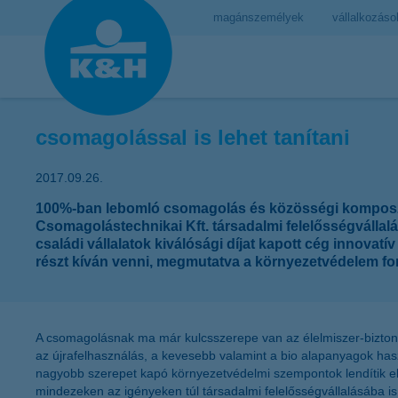
magánszemélyek
vállalkozáso
csomagolással is lehet tanítani
2017.09.26.
100%-ban lebomló csomagolás és közösségi komposzt
Csomagolástechnikai Kft. társadalmi felelősségválla
családi vállalatok kiválósági díjat kapott cég innova
részt kíván venni, megmutatva a környezetvédelem fo
A csomagolásnak ma már kulcsszerepe van az élelmiszer-biztons
az újrafelhasználás, a kevesebb valamint a bio alapanyagok has
nagyobb szerepet kapó környezetvédelmi szempontok lendítik elő
mindezeken az igényeken túl társadalmi felelősségvállalásába i