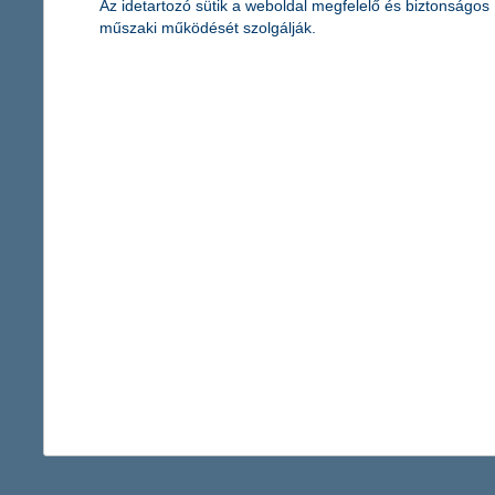
Az idetartozó sütik a weboldal megfelelő és biztonságos
mérlegfőösszeg (IFRS konszolidált, nem auditált):
2 809 milliárd
műszaki működését szolgálják.
adózás utáni eredmény (IFRS konszolidált, nem auditált):
22,5 m
K&H Biztosító
2017. II. negyedévének végén:
saját tőke (IFRS konszolidált, nem auditált):
12,1 milliárd forint
mérlegfőösszeg (IFRS konszolidált, nem auditált):
165,5 milliárd
biztosítástechnikai eredmény (IFRS konszolidált, nem auditált):
adózás utáni eredmény (IFRS konszolidált, nem auditált):
1,37 m
Kapcsolattartó
Kommunikációs igazgatóság
vissza a cikkekhez