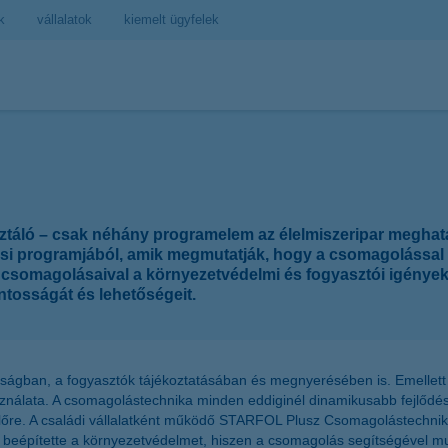
k
vállalatok
kiemelt ügyfelek
áló – csak néhány programelem az élelmiszeripar meghatá
lási programjából, amik megmutatják, hogy a csomagolással
tív csomagolásaival a környezetvédelmi és fogyasztói igénye
ntosságát és lehetőségeit.
ágban, a fogyasztók tájékoztatásában és megnyerésében is. Emellett 
ználata. A csomagolástechnika minden eddiginél dinamikusabb fejlődés
re. A családi vállalatként működő STARFOL Plusz Csomagolástechnikai 
s beépítette a környezetvédelmet, hiszen a csomagolás segítségével mu