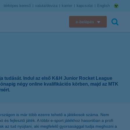
térképes kereső
valuta/deviza
karrier
kapcsolat
English
e-belépés
K&H e-bank
keresés
K&H e-posta
K&H elektronikus postaláda
tja tudását. Indul az első K&H Junior Rocket League
K&H web Electra
ónapig négy online kvalifikációs körben, majd az MTK
mért.
K&H Biztosító ügyfélportál
K&H SZÉP Kártya
rországon is már több ezerre tehető a játékosok száma. Nem
 és fejlesztő játék. A többi e-sport játékhoz hasonlóan a profi
K&H e-kártyafelület
ak az tud nyújtani, aki megfelelő gyorsasággal tudja meghozni a