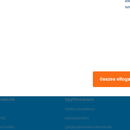
in
sz
összes elfog
rmációk
ügyfélvédelem
fizetési moratórium
rtál
panaszkezelés
ne fizetés
gyűjtőszámlahitel információk