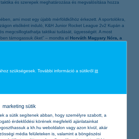
k, taktika és szerepek meghatározása és megvalósítása hozza
K&H token megújítás
ésében, ami most egy újabb mérföldkőhöz érkezett. A sportolókra,
rországon elsőként induló, K&H Junior Rocket League 2v2 Kupán a
s megcsillogtathatja taktikai tudását, ügyességét. A most
y ebben támogassuk őket” – mondta el
Horváth Magyary Nóra, a
en két hónapon át négy online kvalifikációs körben, majd az
zokhoz kapcsolódó játékokban indítunk csapatokat, versenyeket. A
ajon és a levegőben egyaránt. Magyarországon az MTK Budapest
ához szükségesek. További információ a sütikről
itt
akozott. A mostani versenyen az eddigihazai kupasorozatok
sztály vezetője
a verseny kapcsán.
 Rocket League kipróbálására az MTK Budapest igazolt
dalon
a médium és elérhetőségek megadásával.
marketing sütik
ek a sütik segítenek abban, hogy személyre szabott, a
togató érdeklődési körének megfelelő ajánlatainkat
goszthassuk a kh.hu weboldalon vagy azon kívül, akár
zösségi média felületeken is, valamint a böngészési