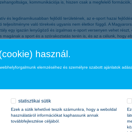
összehangoltsága, kommunikációja is, hiszen csak a megfelelő formáció
vatív és legdinamikusabban fejlődő területének, az e-sport hazai fejlőd
kiváló teljesítményre való törekvés ugyanis nem életkor függő. A Magya
tály egy igazán lenyűgöző és izgalmas e-sport versenyen vehet részt, é
keres magának a sport és a szórakoztatás terén is, és az a célunk, hog
vény szponzoraként. A június 11-én kezdődő nevezési időszakot követő
meg egymással a legjobb páros csapatok a bajnoki címért.
(cookie) használ.
eléseibe, miszerint elsősorban a klasszikus sportokat szimuláló vagy a
hangolása, az autók, illetve a játékszer magas szintű kontrollja tal
a webhelyforgalmunk elemzéséhez és személyre szabott ajánlatok adás
ervezett keretek között, amelyhez azóta további három szervezet csatl
ámítunk” – tájékoztatott
Szegő Péter, az MTK Budapest Esport Szako
 megismerése érdekében lehetőséget biztosít a sajtó képviselőinek a
kra az
MTK Budapest Esport Szakosztály - Rocket League Facebook-ol
statisztikai sütik
hkupa.esport1.hu/
Ezek a sütik lehetővé teszik számunkra, hogy a weboldal
Ez
zdődően):
használatáról információkat kaphassunk annak
lá
továbbfejlesztése céljából.
me
outu.be
kö