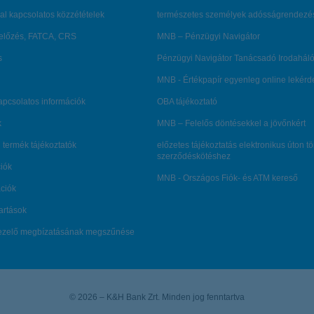
al kapcsolatos közzétételek
természetes személyek adósságrendezé
lőzés, FATCA, CRS
MNB – Pénzügyi Navigátor
s
Pénzügyi Navigátor Tanácsadó Irodaháló
MNB - Értékpapír egyenleg online lekér
kapcsolatos információk
OBA tájékoztató
k
MNB – Felelős döntésekkel a jövőnkért
 termék tájékoztatók
előzetes tájékoztatás elektronikus úton t
szerződéskötéshez
ciók
MNB - Országos Fiók- és ATM kereső
ációk
tartások
kezelő megbízatásának megszűnése
© 2026 – K&H Bank Zrt. Minden jog fenntartva