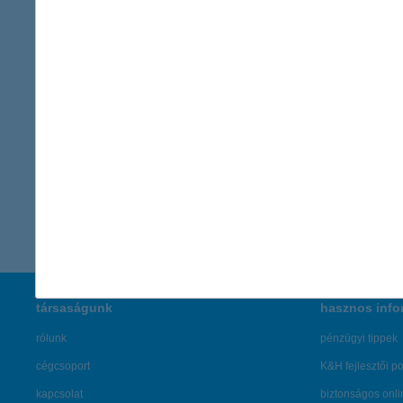
Kapcsolattartó
KH Kommunikáció
sajto@kh.hu
vissza a cikkekhez
társaságunk
hasznos info
rólunk
pénzügyi tippek
cégcsoport
K&H fejlesztői po
kapcsolat
biztonságos onli