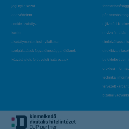
jogi nyilatkozat
fenntarthatóságg
adatvédelem
pénzmosás mege
cookie szabályzat
díjfizetési kisoko
karrier
deviza átutalás
akadálymentesítési nyilatkozat
címletváltással 
szolgáltatások fogyatékossággal élőknek
direktbiztosításo
közzétételek, felügyeleti határozatok
befektetővédelmi
öröklési informá
technikai inform
tervezett karban
bizalmi vagyon