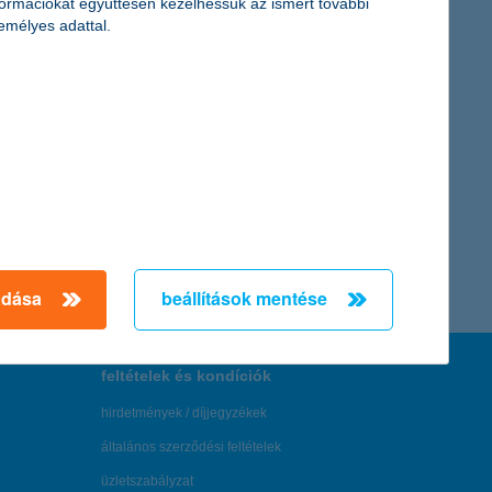
formációkat együttesen kezelhessük az ismert további
emélyes adattal.
adása
beállítások mentése
feltételek és kondíciók
hirdetmények / díjjegyzékek
általános szerződési feltételek
üzletszabályzat