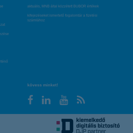
se
aktuális, MNB által közzétett BUBOR értékek
kifejezéseket ismertető fogalomtár a fizetési
számlához
zat
dezése
örténő
kövess minket!