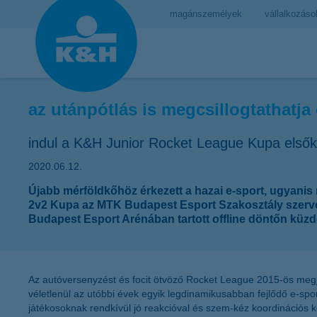
magánszemélyek
vállalkozáso
az utánpótlás is megcsillogtathatja
indul a K&H Junior Rocket League Kupa első
2020.06.12.
Újabb mérföldkőhöz érkezett a hazai e-sport, ugyanis
2v2 Kupa az MTK Budapest Esport Szakosztály szervez
Budapest Esport Arénában tartott offline döntőn küz
Az autóversenyzést és focit ötvöző Rocket League 2015-ös megje
véletlenül az utóbbi évek egyik legdinamikusabban fejlődő e-sport
játékosoknak rendkívül jó reakcióval és szem-kéz koordinációs 