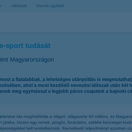
k
vállalatok
kiemelt ügyfelek
 e-sport tudását
ként Magyarországon
 most a fiatalabbak, a lehetséges utánpótlás is megmutatha
ésében, ahol a most kezdődő nevezési időszak után két h
denek meg egymással a legjobb páros csapatok a bajnoki cí
lenése óta meghódította a világot: világszerte 60 millióra, és Magya
 játéka, hiszen egy remek, pörgős, fordulatos, sokféle készséget kívánó
képességekkel kell rendelkezniük. Kiemelkedő teljesítményt azonban cs