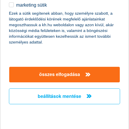
Folytatódik a harc a csalók ellen, akiknek ma már a
marketing sütik
mesterséges intelligencia (
MI
,
azaz
AI
) is segítséget nyújthat.
Erre példa egy idei hongkongi eset, amelyben egy cég
Ezek a sütik segítenek abban, hogy személyre szabott, a
alkalmazottja 25 millió dollárt utalt át csalók számlájára, miután
látogató érdeklődési körének megfelelő ajánlatainkat
vállalatának „pénzügyi igazgatója” egy videóhívásban erre
megoszthassuk a kh.hu weboldalon vagy azon kívül, akár
utasította. A képkockákon a háttérben a „kollégáit” látta az illető,
közösségi média felületeken is, valamint a böngészési
ezért fel sem merült benne, hogy csalásról van szó. Ugyanakkor
információkat együttesen kezelhessük az ismert további
a videóhívásban csak ő szerepelt, a másik felet mesterséges
személyes adattal.
intelligenciával kreálták, a valósághoz teljesen hűen, a
valósághoz megszólalásig hasonlító utánzatot – derül ki a K&H
korábbi közleményéből, amely a mesterséges intelligencia
veszélyeire hívja fel a figyelmet.
összes elfogadása
a KiberPajzs is segít a védekezésben
A nemzetközi porondon ténykedő csalók korábban nehezen
birkóztak meg a magyar nyelvvel, ám az AI ebben is segíti őket.
beállítások mentése
Olyannyira, hogy az e-mailek nyelvezete ma már közelít a
tökéleteshez. A gyanútlan ügyfelekre nézve ez pedig komoly
veszélyt jelent. A csalók a bankok logójától kezdve arculatig
mindent pontosan lemásolva igyekeznek átverni az embereket.
A legfontosabb tudnivaló, hogy az e-mailben, sms-ben, vagy
bármi egyéb írásos csatornán kapott link ellenőrzése még