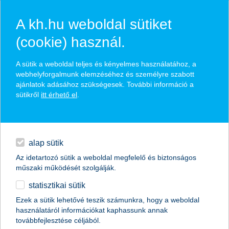
A kh.hu weboldal sütiket
(cookie) használ.
K&H: az óvatosság már kevés a
A sütik a weboldal teljes és kényelmes használatához, a
csalókkal szemben, többre van
webhelyforgalmunk elemzéséhez és személyre szabott
ajánlatok adásához szükségesek. További információ a
szükség
sütikről
itt érhető el
.
egyéb
az innováció kiemelt szerepben
2024.09.17.
English
alap sütik
A mesterséges intelligencia megjelenése a pénzügyi
csalók eszköztárában odavezetett, hogy a laikusok
Az idetartozó sütik a weboldal megfelelő és biztonságos
már nem bízhatnak abban, amit látnak vagy hallanak,
műszaki működését szolgálják.
mert hamis lehet. A K&H Bank segít, hogy egyszerű
statisztikai sütik
módszerekkel felismerhesd a támadásokat.
Ezek a sütik lehetővé teszik számunkra, hogy a weboldal
használatáról információkat kaphassunk annak
továbbfejlesztése céljából.