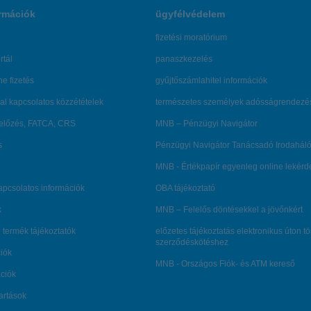
rmációk
ügyfélvédelem
fizetési moratórium
rtál
panaszkezelés
ne fizetés
gyűjtőszámlahitel információk
al kapcsolatos közzétételek
természetes személyek adósságrendezé
lőzés, FATCA, CRS
MNB – Pénzügyi Navigátor
s
Pénzügyi Navigátor Tanácsadó Irodaháló
MNB - Értékpapír egyenleg online lekér
kapcsolatos információk
OBA tájékoztató
k
MNB – Felelős döntésekkel a jövőnkért
 termék tájékoztatók
előzetes tájékoztatás elektronikus úton t
szerződéskötéshez
ciók
MNB - Országos Fiók- és ATM kereső
ációk
tartások