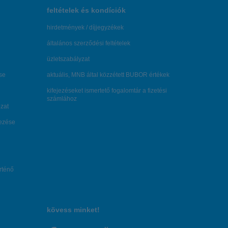
feltételek és kondíciók
hirdetmények / díjjegyzékek
általános szerződési feltételek
üzletszabályzat
se
aktuális, MNB által közzétett BUBOR értékek
kifejezéseket ismertető fogalomtár a fizetési
számlához
zat
dezése
örténő
kövess minket!