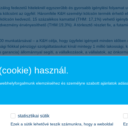
zálog fedezetű hiteleknél egyszerűbb és gyorsabb igénylési folyamat 
 kölcsönt az ügyfél. Háromféle K&H személyi kölcsön termék érhető el
lyi kölcsön kedvező, 15 százalékos kamattal (THM: 17,1%) vehető igény
vezmény érvényesíthető (THM:19,3%). A törlesztő részlet fix, a futamid
 munkatársával – a K&H célja, hogy ügyfelei igényeit minden időben ma
gi fiókkal pénzügyi szolgáltatásokat kínál mintegy 1 millió lakossági,
et és garancia) állománnyal segíti, a vállalkozások, a vállalatok, az önk
zállító cégnek, mintegy 700 banki és biztosítási ügynöknek biztosít 
zzá a magyar állami költségvetés bevételeihez.
(cookie) használ.
ktetett be magyar leányvállalataiba, ezáltal az országba. A KBC 2011-be
ítógépes ikeradatközpontot Baracskán és Törökbálinton.
a webhelyforgalmunk elemzéséhez és személyre szabott ajánlatok adás
statisztikai sütik
forint
illiárd forint
Ezek a sütik lehetővé teszik számunkra, hogy a weboldal
Ez