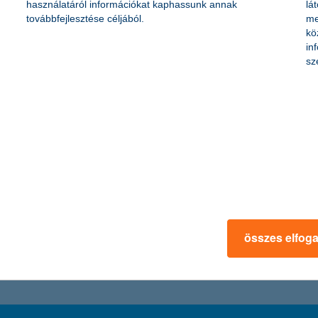
használatáról információkat kaphassunk annak
lá
továbbfejlesztése céljából.
me
kö
in
 forint
sz
2,4 milliárd forint
lliárd forint
monika.lesti@kh.hu
+36 1 328 9181
www.kh
összes elfog