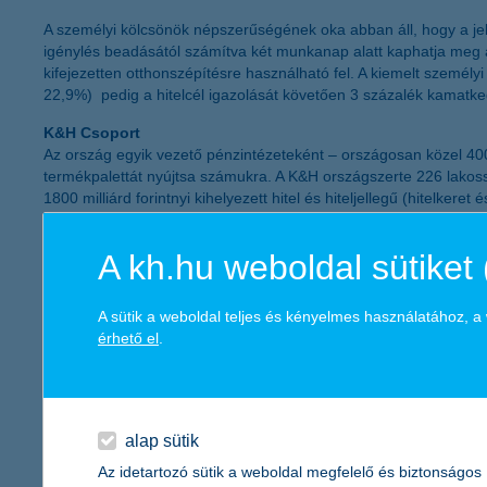
A személyi kölcsönök népszerűségének oka abban áll, hogy a jel
igénylés beadásától számítva két munkanap alatt kaphatja meg a
kifejezetten otthonszépítésre használható fel. A kiemelt szemé
22,9%) pedig a hitelcél igazolását követően 3 százalék kamatked
K&H Csoport
Az ország egyik vezető pénzintézeteként – országosan közel 4000
termékpalettát nyújtsa számukra. A K&H országszerte 226 lakossá
1800 milliárd forintnyi kihelyezett hitel és hiteljellegű (hitelker
cégcsoport teljes tevékenysége során több mint 4000 magyar bes
elmúlt 10 évben 144 milliárd forint adó megfizetésével járult ho
A kh.hu weboldal sütiket 
A KBC az elmúlt 15 évben mintegy 300 milliárd forint értékben fe
beruházását, a K&H Csoport székházát Budapesten és egy szám
A sütik a weboldal teljes és kényelmes használatához, 
érhető el
.
főbb adataink:
K&H Bank
2012. december 31-én:
saját tőke (IFRS konszolidált, nem auditált):
215 milliárd forint
alap sütik
mérlegfőösszeg (IFRS konszolidált, nem auditált):
2462 milliárd 
adózás utáni eredmény (IFRS konszolidált, nem auditált):
20,5 m
Az idetartozó sütik a weboldal megfelelő és biztonságos