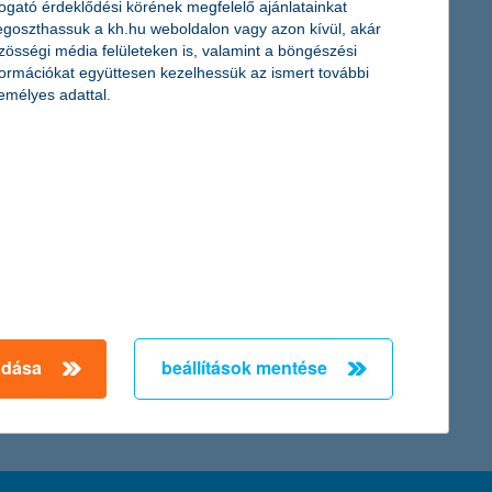
togató érdeklődési körének megfelelő ajánlatainkat
goszthassuk a kh.hu weboldalon vagy azon kívül, akár
zösségi média felületeken is, valamint a böngészési
formációkat együttesen kezelhessük az ismert további
emélyes adattal.
.hu
adása
beállítások mentése