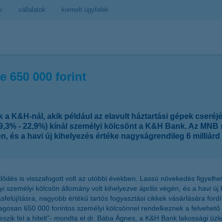
k
vállalatok
kiemelt ügyfelek
 650 000 forint
 K&H-nál, akik például az elavult háztartási gépek cseréjét
3% - 22,9%) kínál személyi kölcsönt a K&H Bank. Az MNB stat
n, és a havi új kihelyezés értéke nagyságrendileg 6 milliárd
eklődés is visszafogott volt az utóbbi években. Lassú növekedés figyel
yi személyi kölcsön állomány volt kihelyezve április végén, és a havi új
elújításra, nagyobb értékű tartós fogyasztási cikkek vásárlására fordí
agosan 650 000 forintos személyi kölcsönnel rendelkeznek a felvehető 2
zik fel a hitelt”- mondta el dr. Bába Ágnes, a K&H Bank lakossági üzle