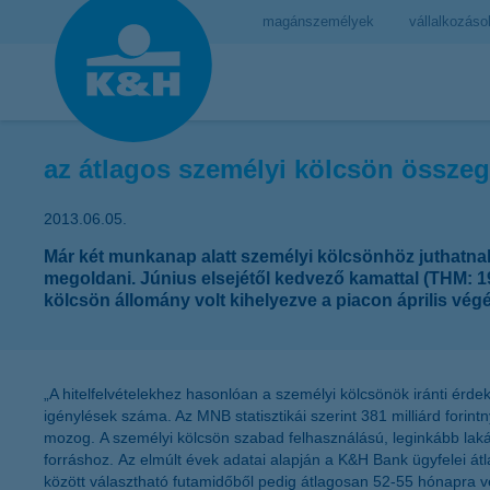
magánszemélyek
vállalkozáso
az átlagos személyi kölcsön összege
2013.06.05.
Már két munkanap alatt személyi kölcsönhöz juthatnak a
megoldani. Június elsejétől kedvező kamattal (THM: 19,
kölcsön állomány volt kihelyezve a piacon április végé
„A hitelfelvételekhez hasonlóan a személyi kölcsönök iránti érd
igénylések száma. Az MNB statisztikái szerint 381 milliárd forintn
mozog. A személyi kölcsön szabad felhasználású, leginkább lakásf
forráshoz. Az elmúlt évek adatai alapján a K&H Bank ügyfelei átl
között választható futamidőből pedig átlagosan 52-55 hónapra ves