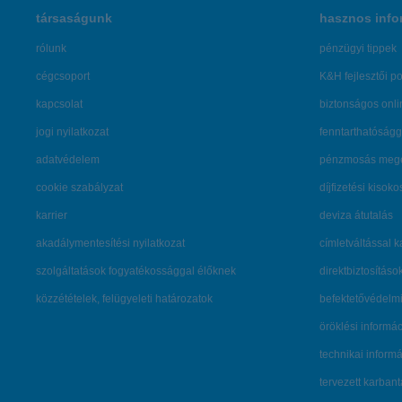
társaságunk
hasznos info
rólunk
pénzügyi tippek
cégcsoport
K&H fejlesztői po
kapcsolat
biztonságos onli
jogi nyilatkozat
fenntarthatóságg
adatvédelem
pénzmosás mege
cookie szabályzat
díjfizetési kisoko
karrier
deviza átutalás
akadálymentesítési nyilatkozat
címletváltással 
szolgáltatások fogyatékossággal élőknek
direktbiztosításo
közzétételek, felügyeleti határozatok
befektetővédelmi
öröklési informá
technikai inform
tervezett karban