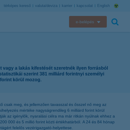
térképes kereső
valuta/deviza
karrier
kapcsolat
English
e-belépés
K&H e-bank
keresés
K&H e-posta
K&H elektronikus postaláda
 vagy a lakás kifestését szeretnék ilyen forrásból
isztikái szerint 381 milliárd forintnyi személyi
K&H web Electra
 forint körül mozog.
K&H Biztosító ügyfélportál
hető csak meg, és jellemzően tavasszal és ősszel nő meg az
K&H SZÉP Kártya
 kihelyezés mértéke nagyságrendileg 6 milliárd forint körül
tják az igénylők, nyaralási célra ma már ritkán nyúlnak ehhez a
K&H e-kártyafelület
00 000 és 5 millió forint közti értékhatárból. A 24 és 84 hónap
tágért felelős vezérigazgató-helyettese.