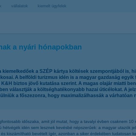
k
vállalatok
kiemelt ügyfelek
knak a nyári hónapokban
 kiemelkedőek a SZÉP kártya költések szempontjából is, his
kosai. A belföldi turizmus idén is a magyar gazdaság egyik f
 a K&H biztos jövő kutatása szerint. A magas olajár miatti be
öbben választják a költséghatékonyabb hazai úticélokat. A je
zülniük a főszezonra, hogy maximalizálhassák a várhatóan 
fontosabb időszaka, amit jól mutat, hogy a tavalyi évben csaknem 10 mil
zú hétvégék idén sem lesznek kevésbé népszerűek: a magyar utazók jele
ást és kiszámítható bevételt ígér, azonban a siker érdekében tudatosan k