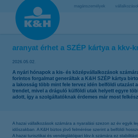
magánszemélyek
vállalkozáso
aranyat érhet a SZÉP kártya a kkv-
2026.05.02.
A nyári hónapok a kis- és középvállalkozások számára
forintos forgalmat generáltak a K&H SZÉP kártya birto
a lakosság több mint fele tervez idén belföldi utazást
trendet, mivel a dráguló külföldi utak helyett egyre t
adott, így a szolgáltatóknak érdemes már most felkés
A hazai vállalkozások számára a nyaralási szezon az év egyik leg
időszakban. A K&H biztos jövő felmérése szerint a belföldi hoss
A hazai turisztikai és vendéglátóipari kkv-k számára ez stabilit