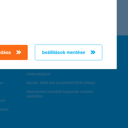
feltételek és kondíciók
adása
beállítások mentése
hirdetmények / díjjegyzékek
általános szerződési feltételek
üzletszabályzat
se
aktuális, MNB által közzétett BUBOR értékek
kifejezéseket ismertető fogalomtár a fizetési
számlához
zat
dezése